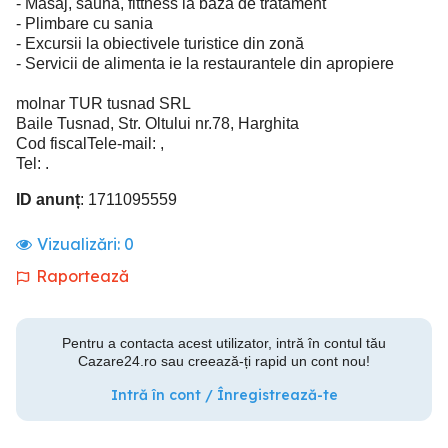
- Masaj, saună, fittness la baza de tratament
- Plimbare cu sania
- Excursii la obiectivele turistice din zonă
- Servicii de alimenta ie la restaurantele din apropiere
molnar TUR tusnad SRL
Baile Tusnad, Str. Oltului nr.78, Harghita
Cod fiscalTele-mail: ,
Tel: .
ID anunț
: 1711095559
Vizualizări:
0
Raportează
Pentru a contacta acest utilizator, intră în contul tău
Cazare24.ro sau creează-ți rapid un cont nou!
Intră în cont / Înregistrează-te