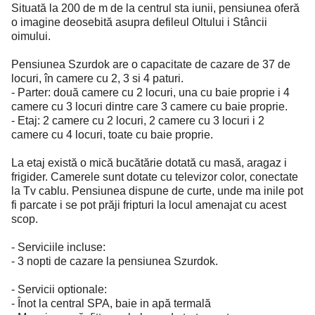
Situată la 200 de m de la centrul sta iunii, pensiunea oferă
o imagine deosebită asupra defileul Oltului i Stâncii
oimului.
Pensiunea Szurdok are o capacitate de cazare de 37 de
locuri, în camere cu 2, 3 si 4 paturi.
- Parter: două camere cu 2 locuri, una cu baie proprie i 4
camere cu 3 locuri dintre care 3 camere cu baie proprie.
- Etaj: 2 camere cu 2 locuri, 2 camere cu 3 locuri i 2
camere cu 4 locuri, toate cu baie proprie.
La etaj există o mică bucătărie dotată cu masă, aragaz i
frigider. Camerele sunt dotate cu televizor color, conectate
la Tv cablu. Pensiunea dispune de curte, unde ma inile pot
fi parcate i se pot prăji fripturi la locul amenajat cu acest
scop.
- Serviciile incluse:
- 3 nopti de cazare la pensiunea Szurdok.
- Servicii optionale:
- Înot la central SPA, baie in apă termală