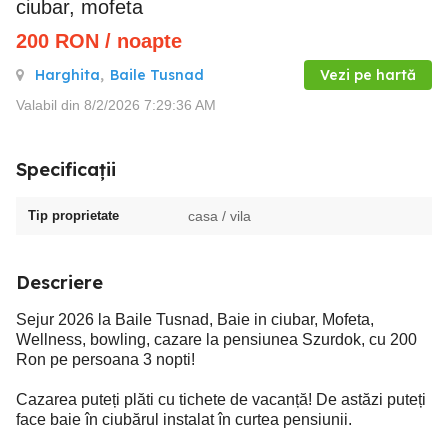
ciubar, mofeta
200
RON
/ noapte
Harghita
,
Baile Tusnad
Vezi pe hartă
Valabil din 8/2/2026 7:29:36 AM
Specificații
Tip proprietate
casa / vila
Descriere
Sejur 2026 la Baile Tusnad, Baie in ciubar, Mofeta,
Wellness, bowling, cazare la pensiunea Szurdok, cu 200
Ron pe persoana 3 nopti!
Cazarea puteți plăti cu tichete de vacanță! De astăzi puteți
face baie în ciubărul instalat în curtea pensiunii.