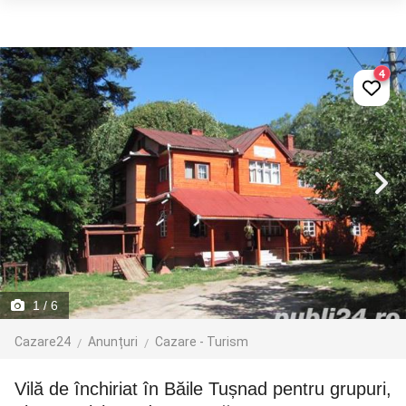
4
1
/ 6
Cazare24
Anunțuri
Cazare - Turism
Vilă de închiriat în Băile Tușnad pentru grupuri,