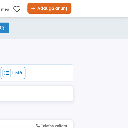
Listă
Adaugă anunț
l meu
Listă
Telefon validat