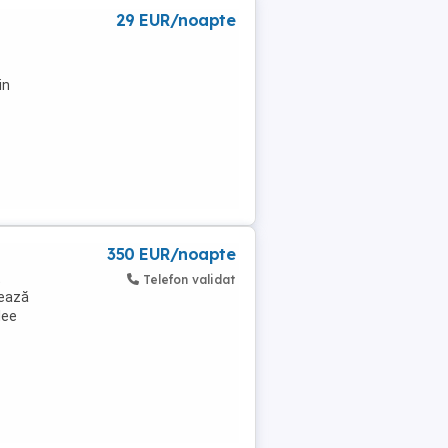
29 EUR/noapte
in
 ...
350 EUR/noapte
t
Telefon validat
mează
lee