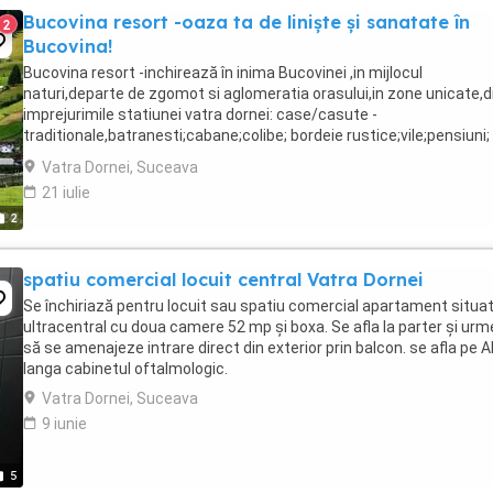
Bucovina resort -oaza ta de liniște și sanatate în
2
Bucovina!
Bucovina resort -inchirează în inima Bucovinei ,in mijlocul
naturi,departe de zgomot si aglomeratia orasului,in zone unicate,d
imprejurimile statiunei vatra dornei: case/casute -
traditionale,batranesti;cabane;colibe; bordeie rustice;vile;pensiuni;
etc..INTEGRAL,pe toata perioada anului(toate anotimpurile),complet
Vatra Dornei, Suceava
21 iulie
2
spatiu comercial locuit central Vatra Dornei
Se închiriază pentru locuit sau spatiu comercial apartament situa
ultracentral cu doua camere 52 mp și boxa. Se afla la parter și ur
să se amenajeze intrare direct din exterior prin balcon. se afla pe A
langa cabinetul oftalmologic.
Vatra Dornei, Suceava
9 iunie
5