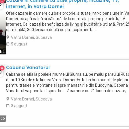
Cazare în camere cu baie proprie, încălzire, TV,
1
internet, în Vatra Dornei
Ofer cazare în camere cu baie proprie, situate într-o pensiune în V
Dornei, cu apă caldă și căldură de la centrala proprie pe peleti, TV,
internet. Cei cazați beneficiază de living și bucătărie utilată. Preț 25
cam dublă, 300 lei cam dublă cu pat suplimentar.
Vatra Dornei, Suceava
5 august
8
Cabana Vanatorul
4
Cabana se afla la poalele muntelui Giumalau, pe malul paraului Rusc
doar 10 Km de statiunea Vatra Dornei. Este un bun punct de plecar
pentru traseele montane si spre manastirile din Bucovina. Cabana
Vanatorul va pune la dispozitie: - 7 camere cu 21 locuri de cazare; -
living spatios dotat ...
Vatra Dornei, Suceava
3 august
10