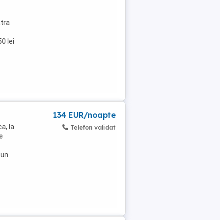
atra
0 lei
134 EUR/noapte
a, la
Telefon validat
e
 un