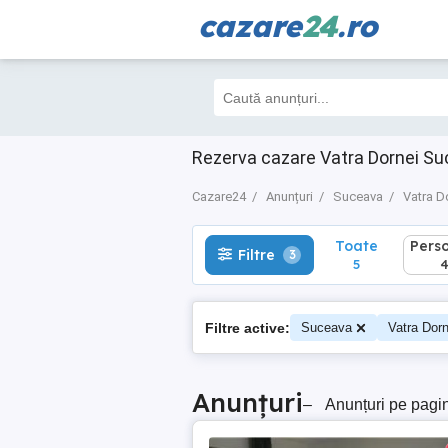
cazare
24
.ro
Toate
Perso
Filtre
3
5
4
Rezerva cazare Vatra Dornei Su
Cazare24
Anunțuri
Suceava
Vatra D
Toate
Pers
Filtre
3
5
Filtre active:
Suceava
Vatra Dorn
Anunțuri
–
Anunțuri pe pagi