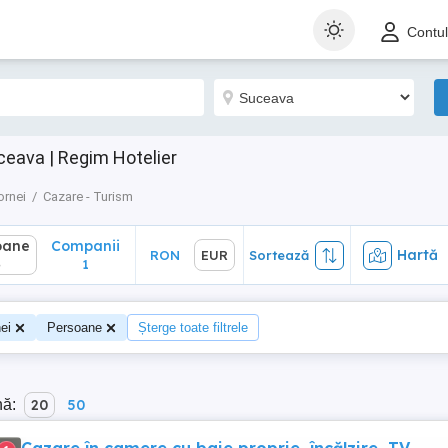
ane
Companii
Hartă
RON
EUR
Sortează
Contu
1
ceava | Regim Hotelier
ornei
Cazare - Turism
oane
Companii
Hartă
RON
EUR
Sortează
4
1
ei
Persoane
Șterge toate filtrele
nă:
20
50