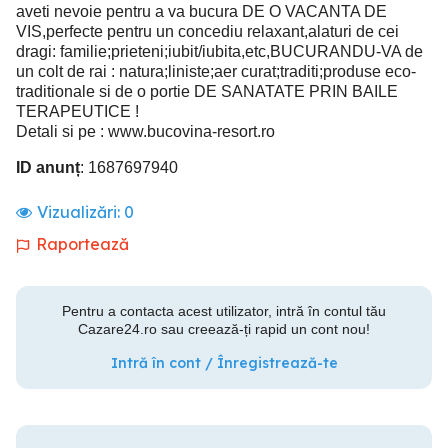
aveti nevoie pentru a va bucura DE O VACANTA DE
VIS,perfecte pentru un concediu relaxant,alaturi de cei
dragi: familie;prieteni;iubit/iubita,etc,BUCURANDU-VA de
un colt de rai : natura;liniste;aer curat;traditi;produse eco-
traditionale si de o portie DE SANATATE PRIN BAILE
TERAPEUTICE !
Detali si pe : www.bucovina-resort.ro
ID anunț
: 1687697940
Vizualizări:
0
Raportează
Pentru a contacta acest utilizator, intră în contul tău
Cazare24.ro sau creează-ți rapid un cont nou!
Intră în cont / Înregistrează-te