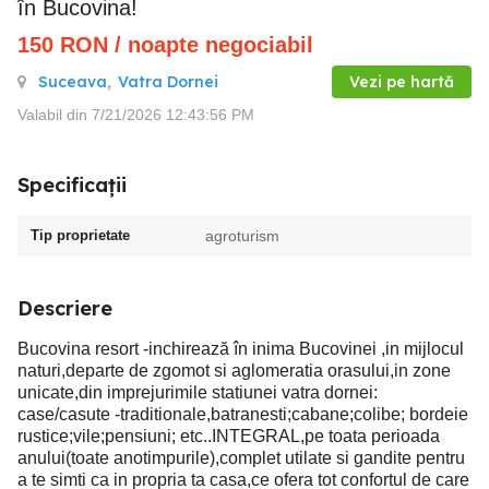
în Bucovina!
150
RON
/ noapte negociabil
Suceava
,
Vatra Dornei
Vezi pe hartă
Valabil din 7/21/2026 12:43:56 PM
Specificații
Tip proprietate
agroturism
Descriere
Bucovina resort -inchirează în inima Bucovinei ,in mijlocul
naturi,departe de zgomot si aglomeratia orasului,in zone
unicate,din imprejurimile statiunei vatra dornei:
case/casute -traditionale,batranesti;cabane;colibe; bordeie
rustice;vile;pensiuni; etc..INTEGRAL,pe toata perioada
anului(toate anotimpurile),complet utilate si gandite pentru
a te simti ca in propria ta casa,ce ofera tot confortul de care