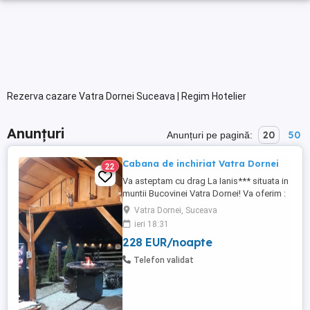
Rezerva cazare Vatra Dornei Suceava | Regim Hotelier
Anunțuri
20
50
Anunțuri pe pagină:
Cabana de inchiriat Vatra Dornei
22
Va asteptam cu drag La Ianis*** situata in
muntii Bucovinei Vatra Dornei! Va oferim :
-4 dormitoare -3 bai -terasa -living generos
Vatra Dornei, Suceava
cu o bucatarie complet utilata -Tv -Wi-fi -
ieri 18:31
foisor inchis(cu soba si gratar) -terasa
228 EUR/noapte
acoperita la exterior cu loc de luat
masa,gratar plita -rotisor -ceaun -disc -
Telefon validat
vatra ...