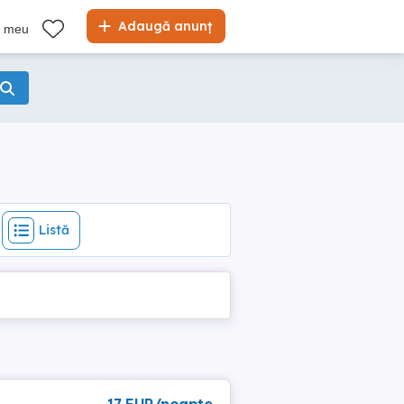
Listă
Adaugă anunț
l meu
Listă