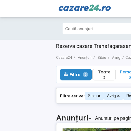
cazare
24
.ro
Toate
Perso
Filtre
3
3
3
Rezerva cazare Transfagarasan A
Cazare24
Anunțuri
Sibiu
Avrig
Caz
Toate
Pers
Filtre
3
3
3
Filtre active:
Sibiu
Avrig
Re
Anunțuri
–
Anunțuri pe pagi