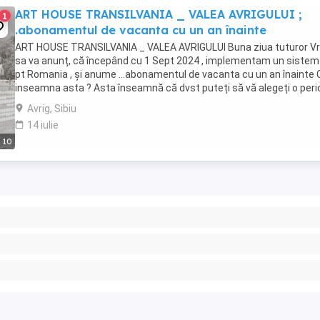
ART HOUSE TRANSILVANIA _ VALEA AVRIGULUI ;
1
.abonamentul de vacanta cu un an înainte
ART HOUSE TRANSILVANIA _ VALEA AVRIGULUI Buna ziua tuturor V
sa va anunț, că începând cu 1 Sept 2024 , implementam un sistem
pt Romania , și anume ...abonamentul de vacanta cu un an înainte 
inseamna asta ? Asta înseamnă că dvst puteți să vă alegeți o per
...
Avrig, Sibiu
14 iulie
10