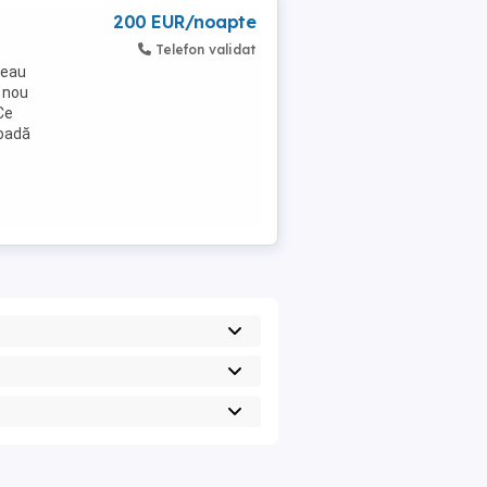
200 EUR/noapte
Telefon validat
reau
 nou
Ce
ioadă