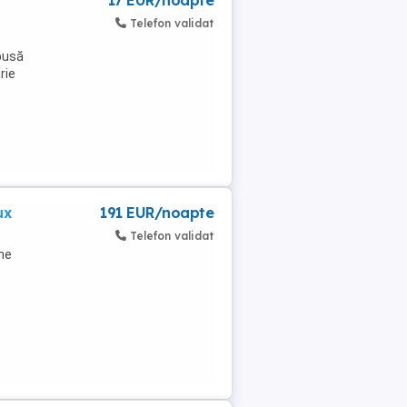
17 EUR/noapte
Telefon validat
mpusă
rie
ux
191 EUR/noapte
Telefon validat
une