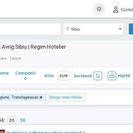
ane
Companii
Hartă
RON
EUR
Sortează
Contu
0
vrig Sibiu | Regim Hotelier
are - Turism
oane
Companii
Hartă
RON
EUR
Sortează
0
giune: Transfagarasan
Șterge toate filtrele
nă:
20
50