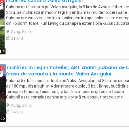
inchiriez cabana valea avrigului
2
Cabana este situata pe Valea Avrigului, la 9 km de Avrig și 34 km de
Sibiu. Se inchiriază în mod integral pentru maximu de 12 persoane .
Cabana are incalzire centrala , boiler pentru apa calda si este co
din: -5 dormitoare . -un Living cu canapea extensibila -2 Bai ; Bucătă
complet utilată ...
Avrig, Sibiu
31 iulie
4
Inchiriez in regim hotelier, ART chalet ,cabana de l
2
(casa de vacanta ) la munte ,Valea Avrigului
Cabană 5 stele, noua , situata pe Valea Avrigului, jud Sibiu, ce disp
de 180 mp , distribuiti in 4 dormitoare duble , 3 bai , living , bucătărie
terasa exterioara, foișor cu grătar , loc pt ceaun și foc de tabără
Cabană este complet echipata și dotată cu absolut tot ce este
necesar pentru a avea parte ...
Avrig, Sibiu
14 iulie
10