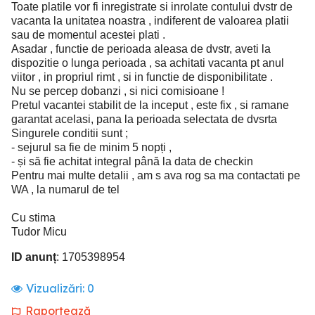
Toate platile vor fi inregistrate si inrolate contului dvstr de
vacanta la unitatea noastra , indiferent de valoarea platii
sau de momentul acestei plati .
Asadar , functie de perioada aleasa de dvstr, aveti la
dispozitie o lunga perioada , sa achitati vacanta pt anul
viitor , in propriul rimt , si in functie de disponibilitate .
Nu se percep dobanzi , si nici comisioane !
Pretul vacantei stabilit de la inceput , este fix , si ramane
garantat acelasi, pana la perioada selectata de dvsrta
Singurele conditii sunt ;
- sejurul sa fie de minim 5 nopți ,
- și să fie achitat integral până la data de checkin
Pentru mai multe detalii , am s ava rog sa ma contactati pe
WA , la numarul de tel
Cu stima
Tudor Micu
ID anunț
: 1705398954
Vizualizări:
0
Raportează