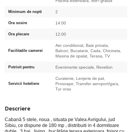
Piscina exterioara, WiFi gratuit
Minimum de nopti
2
Ora sosire
14:00
Ora plecare
12:00
Aer conditionat, Baie privata,
Facilitatile camerei
Balcon, Bucatarie, Cada, Chicineta,
Masina de spalat, Terasa, TV
Potrivit pentru
Evenimente speciale, Revelion
Curatenie, Lenjerie de pat,
Servicii hoteliere
Prosoape, Transfer aeroport/gara,
Tur oras
Descriere
Cabană 5 stele, noua , situata pe Valea Avrigului, jud
Sibiu, ce dispune de 180 mp , distribuiti in 4 dormitoare
duble , 3 bai , living , bucătărie terasa exterioara, foișor cu