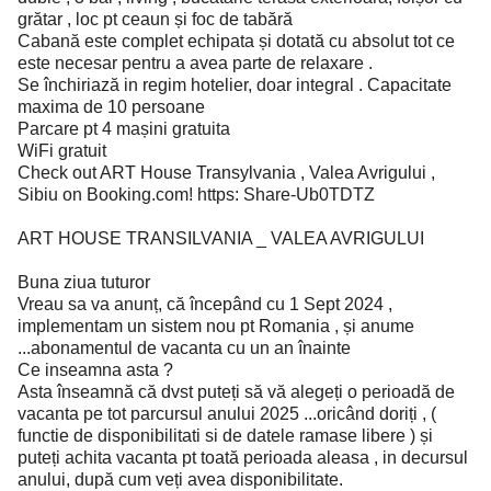
grătar , loc pt ceaun și foc de tabără
Cabană este complet echipata și dotată cu absolut tot ce
este necesar pentru a avea parte de relaxare .
Se închiriază in regim hotelier, doar integral . Capacitate
maxima de 10 persoane
Parcare pt 4 mașini gratuita
WiFi gratuit
Check out ART House Transylvania , Valea Avrigului ,
Sibiu on Booking.com! https: Share-Ub0TDTZ
ART HOUSE TRANSILVANIA _ VALEA AVRIGULUI
Buna ziua tuturor
Vreau sa va anunț, că începând cu 1 Sept 2024 ,
implementam un sistem nou pt Romania , și anume
...abonamentul de vacanta cu un an înainte
Ce inseamna asta ?
Asta înseamnă că dvst puteți să vă alegeți o perioadă de
vacanta pe tot parcursul anului 2025 ...oricând doriți , (
functie de disponibilitati si de datele ramase libere ) și
puteți achita vacanta pt toată perioada aleasa , in decursul
anului, după cum veți avea disponibilitate.