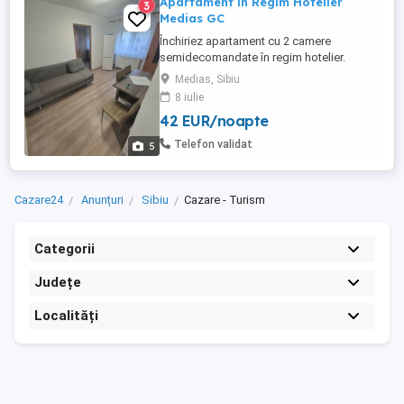
Apartament in Regim Hotelier
3
Medias GC
Închiriez apartament cu 2 camere
semidecomandate în regim hotelier.
Apartamentul este utilat și mobilat în
Medias, Sibiu
totalitate asiguranduse tot strictul
8 iulie
necesar. Apartamentul este la etajul 2 în
42 EUR/noapte
cartierul Gura Câmpului. Dispune de
centrala proprie, mașina de spălat, cuptor
Telefon validat
5
cu microunde, frigider, aragaz cu gaz, ...
Cazare24
Anunțuri
Sibiu
Cazare - Turism
Categorii
Județe
Localități