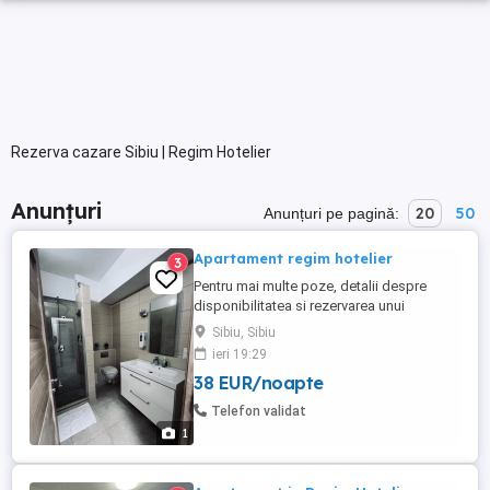
Rezerva cazare Sibiu | Regim Hotelier
Anunțuri
20
50
Anunțuri pe pagină:
Apartament regim hotelier
3
Pentru mai multe poze, detalii despre
disponibilitatea si rezervarea unui
apartament care sa satisfaca nevoile
Sibiu, Sibiu
dumneavoastra va rog sa imi scrieti pe
ieri 19:29
Whatsapp pe numarul din anunt.
38 EUR/noapte
Apartament decomandat in regim hotelier,
mobilat si utilat complet cu aer
Telefon validat
conditionat Un dormitor si o bucatarie cu
1
leaving ...