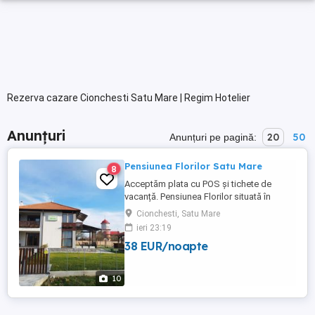
Rezerva cazare Cionchesti Satu Mare | Regim Hotelier
Anunțuri
20
50
Anunțuri pe pagină:
Pensiunea Florilor Satu Mare
8
Acceptăm plata cu POS și tichete de
vacanță. Pensiunea Florilor situată în
localitatea Cionchești, strada Florilor 71/A
Cionchesti, Satu Mare
vă oferă spații de cazare pentru
ieri 23:19
petrecerea unui sejur liniștit și relaxant.
38 EUR/noapte
Situată la doar 12 km de centrul orașului
Satu Mare, Pensiunea Florilor vă pune la
dispoziție bucătărie ...
10