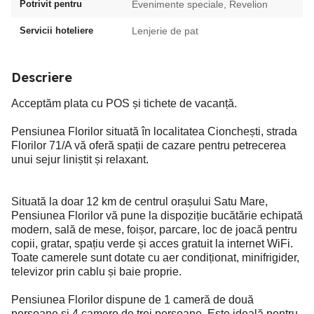
Potrivit pentru
Evenimente speciale, Revelion
Servicii hoteliere
Lenjerie de pat
Descriere
Acceptăm plata cu POS și tichete de vacanță.
Pensiunea Florilor situată în localitatea Cionchești, strada
Florilor 71/A vă oferă spații de cazare pentru petrecerea
unui sejur liniștit și relaxant.
Situată la doar 12 km de centrul orașului Satu Mare,
Pensiunea Florilor vă pune la dispoziție bucătărie echipată
modern, sală de mese, foișor, parcare, loc de joacă pentru
copii, gratar, spațiu verde și acces gratuit la internet WiFi.
Toate camerele sunt dotate cu aer condiționat, minifrigider,
televizor prin cablu și baie proprie.
Pensiunea Florilor dispune de 1 cameră de două
persoane și 4 camere de trei persoane. Este ideală pentru