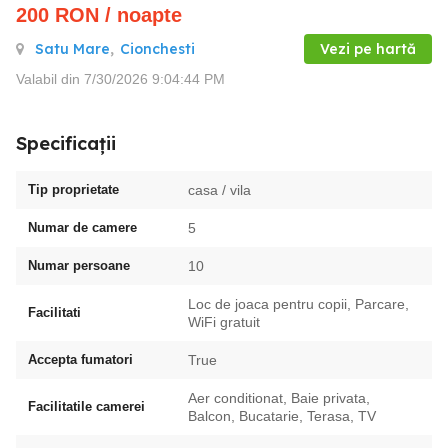
200
RON
/ noapte
Satu Mare
,
Cionchesti
Vezi pe hartă
Valabil din 7/30/2026 9:04:44 PM
Specificații
Tip proprietate
casa / vila
Numar de camere
5
Numar persoane
10
Loc de joaca pentru copii, Parcare,
Facilitati
WiFi gratuit
Accepta fumatori
True
Aer conditionat, Baie privata,
Facilitatile camerei
Balcon, Bucatarie, Terasa, TV