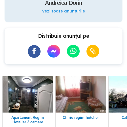
Andreica Dorin
Vezi toate anunțurile
Distribuie anunțul pe
Apartament Regim
chirie regim hotelier
C
Hotelier 2 camere