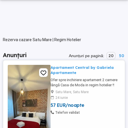
Rezerva cazare Satu Mare | Regim Hotelier
Anunțuri
20
50
Anunțuri pe pagină:
Apartament Central by Gabriela
Apartamente
Ofer spre inchiriere apartament 2 camere
lângă Casa de Moda in regim hotelier !!
Apartamentul este format din bucatarie și
Satu Mare, Satu Mare
camera de zi(tip open space) dormitor cu
24 iunie
pat matrimonial 160x200 și baie cu dus.
57 EUR/noapte
Apartamentul este complet mobilat și
utilat!! Nu accept animăluțe de companie!
Telefon validat
wi-fi cablu cuptor ...