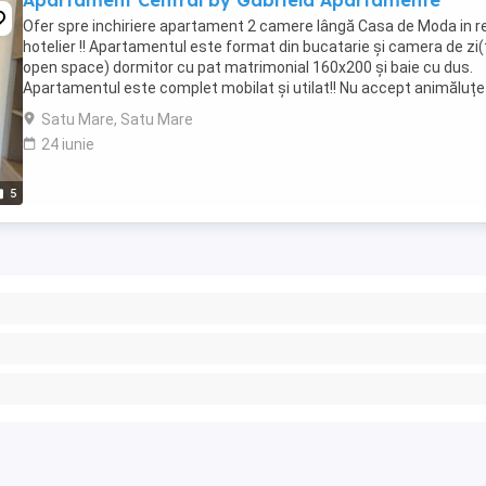
Apartament Central by Gabriela Apartamente
Ofer spre inchiriere apartament 2 camere lângă Casa de Moda in 
hotelier !! Apartamentul este format din bucatarie și camera de zi(
open space) dormitor cu pat matrimonial 160x200 și baie cu dus.
Apartamentul este complet mobilat și utilat!! Nu accept animăluțe
companie! wi-fi cablu cuptor ...
Satu Mare, Satu Mare
24 iunie
5