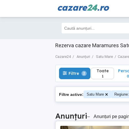
cazare
24
.ro
Toate
Perso
Filtre
2
1
0
Rezerva cazare Maramures Satu
Cazare24
Anunțuri
Satu Mare
Cazare
Toate
Pers
Filtre
2
1
Filtre active:
Satu Mare
Regiune
Anunțuri
–
Anunțuri pe pagi