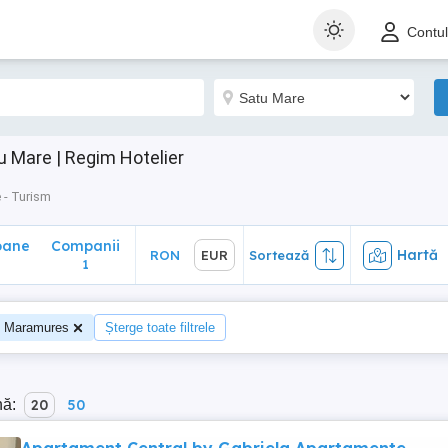
ane
Companii
Hartă
RON
EUR
Sortează
Contu
1
 Mare | Regim Hotelier
 - Turism
oane
Companii
Hartă
RON
EUR
Sortează
0
1
: Maramures
Șterge toate filtrele
nă:
20
50