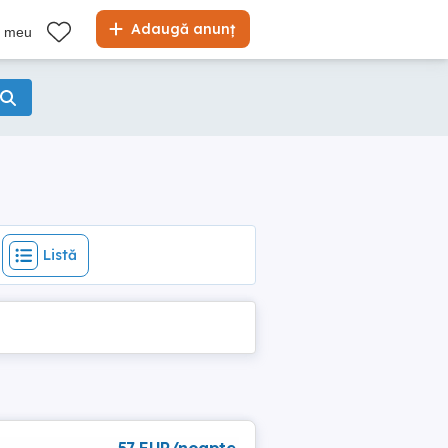
Listă
Adaugă anunț
l meu
Listă