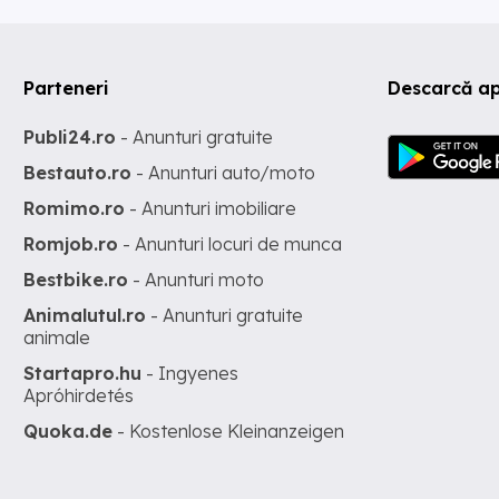
Parteneri
Descarcă ap
Publi24.ro
- Anunturi gratuite
Bestauto.ro
- Anunturi auto/moto
Romimo.ro
- Anunturi imobiliare
Romjob.ro
- Anunturi locuri de munca
Bestbike.ro
- Anunturi moto
Animalutul.ro
- Anunturi gratuite
animale
Startapro.hu
- Ingyenes
Apróhirdetés
Quoka.de
- Kostenlose Kleinanzeigen