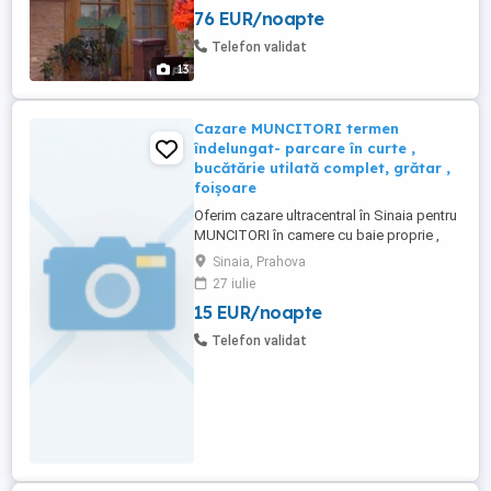
gratar.apartamentul este situat intr-o zona
76 EUR/noapte
linistita, aproape de padure, de cabana
schiori, hanul haiducilor, taverna sarbului
Telefon validat
si telegondola., numar camere: ...
13
Cazare MUNCITORI termen
îndelungat- parcare în curte ,
bucătărie utilată complet, grătar ,
foișoare
Oferim cazare ultracentral în Sinaia pentru
MUNCITORI în camere cu baie proprie ,
TV, frigider. Curte mare cu parcare
Sinaia, Prahova
supravegheată cu camere video, acces
27 iulie
bucătărie utilată complet, grătar , plita ,
15 EUR/noapte
foișoare, masa de tenis.
Telefon validat