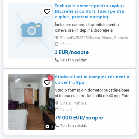
Închiriere camere pentru cupluri.
Discreție și confort. Ideal pentru
cupluri, prieteni apropiați
Închiriere camere disponibile pentru
câteva ore, în deplină discreție și
confortabile. Ideal pentru cupluri, prieteni
Platoul%2525252bIzvor, Sinaia, Prahova
apropiați sau întâlniri romantice.
15 iulie
Pensiunea noastră pune la dispoziție
1 EUR/noapte
camere primitoare, curate și complet
utilate, disponibile pentru închiriere pe
Telefon validat
termen scurt: 2 - 8 ore, în funcție ...
Studio situat in complex rezidential
2
cu centru Spa
Studio format din dormitor,bucătărie,baie
și terasa cu suprafața utilă de 40 mp. Este
situat într-un complex rezidențial cu centru
Sinaia, Prahova
SPA(piscina,sauna, jacuzzi,sala fitness și
10 iulie
restaurant) Complexul este construit in
79 000 EUR/noapte
2010 dat studioul a fost renovat complet
in 2025. Se vinde utilat,mobilat exact că în
Telefon validat
5
...