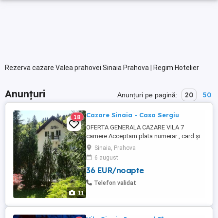
Rezerva cazare Valea prahovei Sinaia Prahova | Regim Hotelier
Anunțuri
20
50
Anunțuri pe pagină:
Cazare Sinaia - Casa Sergiu
18
OFERTA GENERALA CAZARE VILA 7
camere Acceptam plata numerar , card și
card de vacanță. Vila cu parter si doua
Sinaia, Prahova
etaje, este compusa din: - 6 camere cu pat
6 august
dublu matrimonia și 1 camera cu 2 paturi
36 EUR/noapte
matrimoniale, pentru 4 persoane. televizor
in fiecare camera, Wi-FI, după cum
Telefon validat
urmează : - ...
11