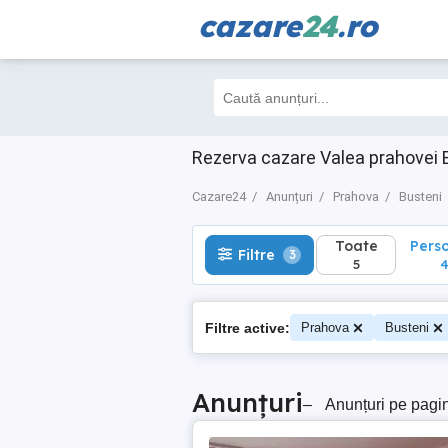
cazare
24
.ro
Toate
Perso
Filtre
3
5
4
Rezerva cazare Valea prahovei 
Cazare24
Anunțuri
Prahova
Busteni
Toate
Pers
Filtre
3
5
Filtre active:
Prahova
Busteni
Anunțuri
–
Anunțuri pe pagi