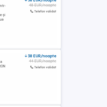
38 EUR/noapte
48 EUR/noapte
ntr-
Telefon validat
e și
aua
38 EUR/noapte
44 EUR/noapte
ga
 RON
Telefon validat