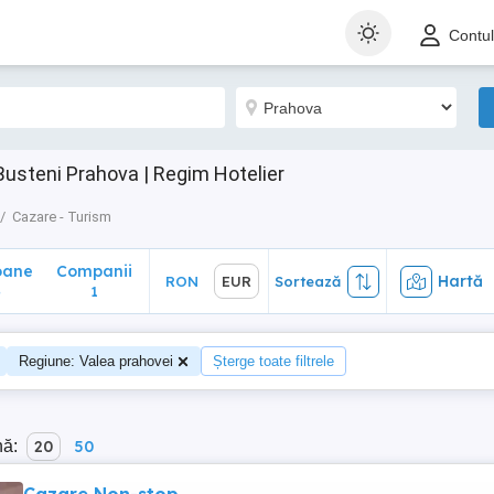
ane
Companii
Hartă
RON
EUR
Sortează
Contu
1
Busteni Prahova | Regim Hotelier
Cazare - Turism
oane
Companii
Hartă
RON
EUR
Sortează
4
1
Regiune: Valea prahovei
Șterge toate filtrele
nă:
20
50