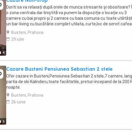
Cazare Non-stop
Doriti sa va relaxați după orele de munca stresante și obositoare? Î
o zona centrala dar liniștită va punem la dispoziție o locație cu 3
camere cu bai proprii și 2 camere cu baia comuna cu toate utilitățil
un bar-living cu bucătărie complet utilata, curte,loc de servit cafe
dimineața, ...
Busteni, Prahova
29 iulie
4
Cazare Busteni Pensiunea Sebastian 2 stele
Ofer cazare in Busteni,Pensiunea Sebastian 2 stele,7 camere, lan
partia de ski Kalinderu,toate facilitatile, preturi incepand de la 200
noapte.
Busteni, Prahova
26 iunie
5