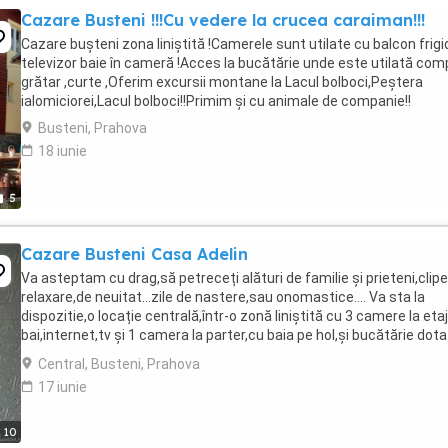
Cazare Busteni !!!Cu vedere la crucea caraiman!!!
Cazare bușteni zona liniștită !Camerele sunt utilate cu balcon frigi
televizor baie în cameră !Acces la bucătărie unde este utilată comp
grătar ,curte ,Oferim excursii montane la Lacul bolboci,Peștera
ialomiciorei,Lacul bolboci!!Primim și cu animale de companie!!
Busteni, Prahova
18 iunie
5
Cazare Busteni Casa Adelin
Va asteptam cu drag,să petreceți alături de familie și prieteni,clip
relaxare,de neuitat...zile de nastere,sau onomastice.... Va sta la
dispozitie,o locație centrală,într-o zonă liniștită cu 3 camere la eta
bai,internet,tv și 1 camera la parter,cu baia pe hol,și bucătărie dot
cu tot ce este ...
Central, Busteni, Prahova
17 iunie
10