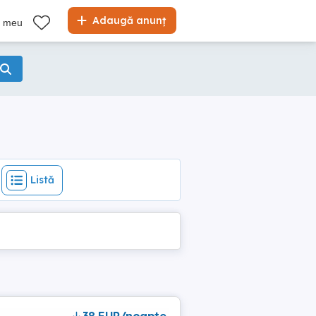
Listă
Adaugă anunț
l meu
Listă