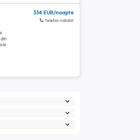
334 EUR/noapte
Telefon validat
 o
 din
prie