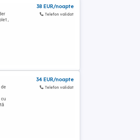
38 EUR/noapte
der
Telefon validat
let ,
34 EUR/noapte
e de
Telefon validat
j cu
ată