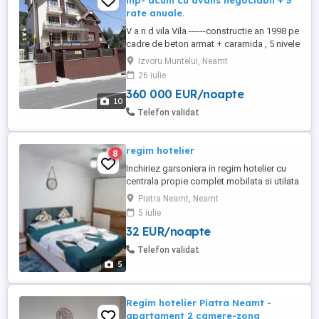
mp- acum cu avans negociabil + 5
rate anuale.
V a n d vila Vila ------constructie an 1998 pe
cadre de beton armat + caramida , 5 nivele
, 19 camere , din care 12 camere pentru
Izvoru Muntelui, Neamt
cazare , 31 locuri , , parter comercial (
26 iulie
restaurant , bar , bucatarie , oficiu , terasa
360 000 EUR/noapte
exterioara 20mp, terasa mezanin 30mp ,
10
suprafata ...
Telefon validat
regim hotelier
8
Inchiriez garsoniera in regim hotelier cu
centrala propie complet mobilata si utilata
zona PRECISTA langa piata bistritei in
Piatra Neamt, Neamt
apropiere de kaufland, lidl,profi si farmaci.
5 iulie
Dotarii: Pat matrimonial 200 160cm Masina
32 EUR/noapte
de spalat,Frigider Aragaz, Cuptor,.cuptor
cu microunde smart Tv,Wifi Prosoape
Telefon validat
Espresor cafea ...
5
Regim hotelier Piatra Neamt -
apartament 2 camere-zona