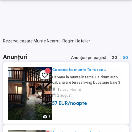
Rezerva cazare Munte Neamt | Regim Hotelier
Anunțuri
20
50
Anunțuri pe pagină:
Cabana la munte în tarcau
1
Cabana la munte în tarcau la drum auto
cabana are terasa living bucătărie baie 3
dormitoare tel. o735887o93
Tarcau, Neamt
2 august
57 EUR/noapte
5