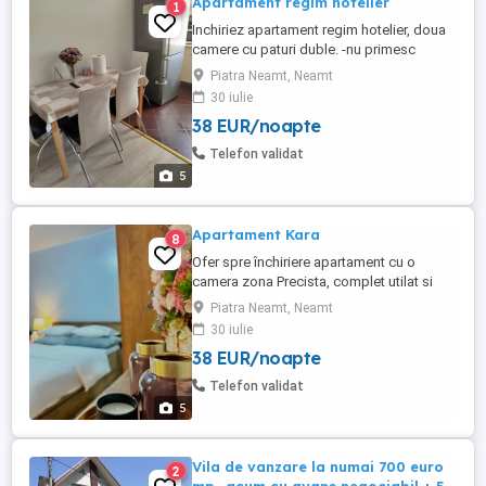
Apartament regim hotelier
1
Inchiriez apartament regim hotelier, doua
camere cu paturi duble. -nu primesc
escorte
Piatra Neamt, Neamt
30 iulie
38 EUR/noapte
Telefon validat
5
Apartament Kara
8
Ofer spre închiriere apartament cu o
camera zona Precista, complet utilat si
mobilat. Capacitate de cazare pana la 2
Piatra Neamt, Neamt
adulți dormitorul având pat matrimonial.
30 iulie
Apartamentul este situat la o distanță de 5
38 EUR/noapte
minute de centrul orașului. Pentru
perioade mai lungi de o săptămână pretul
Telefon validat
este negociabil.
5
Vila de vanzare la numai 700 euro
2