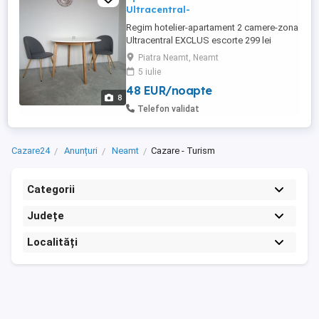
Ultracentral-
Regim hotelier-apartament 2 camere-zona
Ultracentral EXCLUS escorte 299 lei
noapte 249 lei noapte (cel putin 2 nopti)
Piatra Neamt, Neamt
Capacitate de 4 persoane.
5 iulie
48 EUR/noapte
8
Telefon validat
Cazare24
Anunțuri
Neamt
Cazare - Turism
Categorii
Județe
Localități