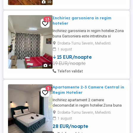
10
Inchiriez garsoniera in regim
13
hotelier
Inchiriez garosniera in regim hotelier.Zona
buna Garsoniera este intretinuta si
dispune de apa calda non-stop, frigider,
Drobeta-Turnu Severin, Mehedinti
aragaz, masina de spalat si wifi gratuit.
1 august
Mai multe detalii la telefon. 2 ore-80Ron 3
15 EUR/noapte
ore-100Ron 24h-150Ron
19 EUR/noapte
4
Telefon validat
Apartamente 2-3 Camere Central in
5
Regim Hotelier
Inchiriez apartament 2 camere
decomandat in regim hotelier.Zona buna
Apartamentul este intretinut si dispune de
Drobeta-Turnu Severin, Mehedinti
apa calda non-stop, frigider, aragaz,
1 august
masina de spalat si wifi gratuit. Mai multe
28 EUR/noapte
detalii la telefon. Pretul variaza in functie
de numarul de persoane si de numarul de