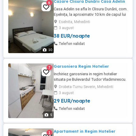
Cazare Clisura Dunării Casa Adelin
6
Casa Adelin se afla în Clisura Dunării, com.
Eșelnița, la aproximativ 10 km de capul lui
Decebal și Cazanele Dunării. Casa
Eselnita, Mehedinti
dispune de 6 camere pentru închiriere,
3 august
fiecare camera are baie proprie, televizor,
38 EUR/noapte
Wi-Fi, bucătărie, parcare, piscina, foișor
cu gratare și aragaz, precum și toate cele
Telefon validat
necesare ...
10
Garsoniera Regim Hotelier
7
Inchiriez garosniera in regim hotelier
situata pe Bulevardul Tudor Vladimirescu.
Garsoniera dispune de mobilier nou,
Drobeta-Turnu Severin, Mehedinti
centrala pe gaz, frigider, aragaz, masina
3 august
de spalat si wifi gratuit. Mai multe detalii la
29 EUR/noapte
telefon.
Telefon validat
5
Apartament in Regim Hotelier
1