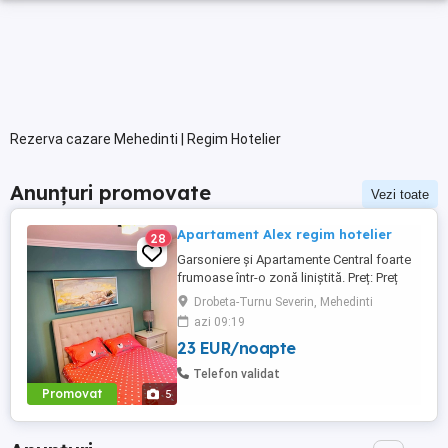
Rezerva cazare Mehedinti | Regim Hotelier
Anunțuri promovate
Vezi toate
Apartament Alex regim hotelier
28
Garsoniere şi Apartamente Central foarte
frumoase într-o zonă liniştită. Preț: Preț
pentru 3 ore 150-200 de lei.
Drobeta-Turnu Severin, Mehedinti
Garsonieră-130de lei. Apartament-200-300
azi 09:19
de lei.
23 EUR/noapte
Telefon validat
Promovat
5