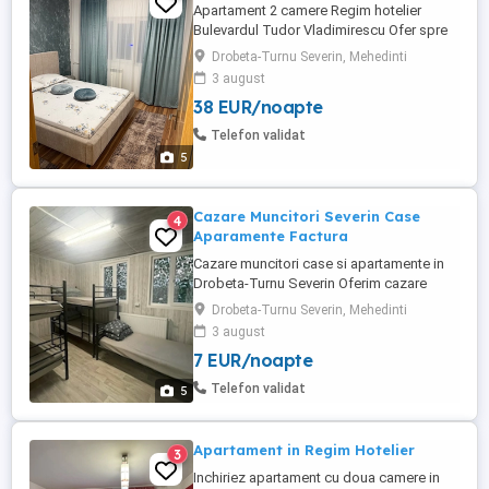
Apartament 2 camere Regim hotelier
Bulevardul Tudor Vladimirescu Ofer spre
închiriere în regim hotelier un apartament
Drobeta-Turnu Severin, Mehedinti
spațios recent renovat, modern, cu 2
3 august
camere situat pe Bulevardul Tudor
38 EUR/noapte
Vladimirescu, într-o zonă liniștită și
accesibilă din Turnu Severin. Capacitate:
Telefon validat
Prețul afișat este valabil ...
5
Cazare Muncitori Severin Case
4
Aparamente Factura
Cazare muncitori case si apartamente in
Drobeta-Turnu Severin Oferim cazare
curată, dotată complet, pentru echipe de
Drobeta-Turnu Severin, Mehedinti
muncitori aflate în Drobeta-Turnu Severin.
3 august
Disponibilitate imediată, condiții bune
7 EUR/noapte
pentru sejur după program de lucru. Ce
includem: Paturi confortabile, lenjerie
Telefon validat
5
curată la fiecare check-in Bucătărie ...
Apartament in Regim Hotelier
3
Inchiriez apartament cu doua camere in