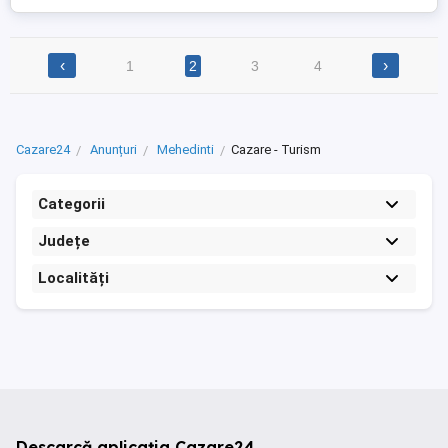
‹
›
1
2
3
4
Cazare24
Anunțuri
Mehedinti
Cazare - Turism
Categorii
Județe
Localități
Descarcă aplicația Cazare24