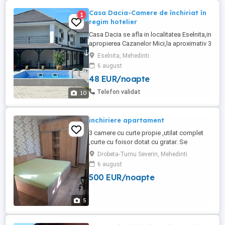
Casa Dacia-Camere de închiriat în
1
regim hotelier
Casa Dacia se afla in localitatea Eselnita,in
apropierea Cazanelor Mici,la aproximativ 3
km de Chipul lui Decebal.Unitatea de
Eselnita, Mehedinti
cazare s-a deschis in anul 2024 si a fost
6 august
clasificata cu 3 stele.Are in componenta 6
48 EUR/noapte
camere cu pat dublu, baie proprie si 2
garsoniere compuse dintr-o camera cu
Telefon validat
10
pat dublu,o ...
inchiriere apartament
3 camere cu curte propie ,utilat complet
,curte cu foisor dotat cu gratar. Se
inchiriaza si la firme
Drobeta-Turnu Severin, Mehedinti
6 august
500 EUR/noapte
5