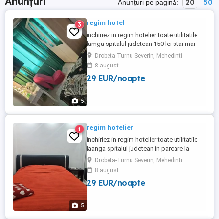
Anunțuri
20
50
Anunțuri pe pagină:
regim hotel
3
inchiriez in regim hotelier toate utilitatile
lamga spitalul judetean 150 lei stai mai
mult de 10 zile pretul est 130 lei
Drobeta-Turnu Severin, Mehedinti
8 august
29 EUR/noapte
5
regim hotelier
1
inchiriez in regim hotelier toate utilitatile
laanga spitalul judetean in parcare la
gradinita nr 22 platesti 4 zile si ai una
Drobeta-Turnu Severin, Mehedinti
gratis
8 august
29 EUR/noapte
5