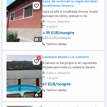
Casa de inchiriat in regim hotelier
localitatea Orsova
Casa se afla in localitatea Orsova, foarte
aproape de centru, precum si de
magazinele Lidl si Penny. Casa se
Orsova, Mehedinti
inchiriaza integral. Proprietatea dispune
4 august
de 4 camere, bucatarie utilata, baie, curte
95 EUR/noapte
si parcare privata. Dintre cele 4 camere, 3
105 EUR/noapte
sunt cu pat matrimonial, iar o camera cu
5
canapea extensibila ...
Telefon validat
cazanele dunarii La cumatru
1
8 camere cu bai proprii si AC capacitate
16 persoane toate cu vedere la dunare
Pensiunea are deschidere la dunare 25 m
Dubova, Mehedinti
se poate pescui
3 august
67 EUR/noapte
Telefon validat
5