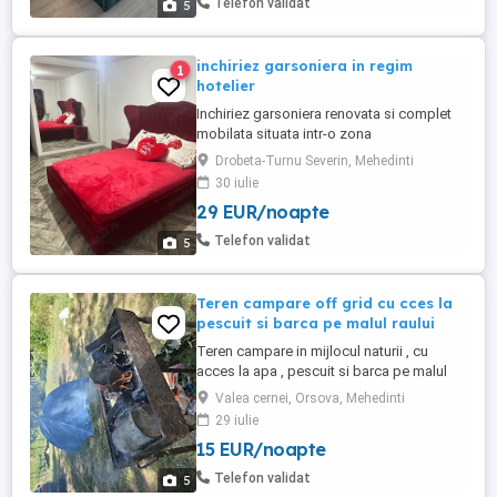
Telefon validat
5
nopti.
inchiriez garsoniera in regim
1
hotelier
Inchiriez garsoniera renovata si complet
mobilata situata intr-o zona
centrala.Incalzire in podea cu centrala
Drobeta-Turnu Severin, Mehedinti
proprie pe gaz,aer conditionat,
30 iulie
29 EUR/noapte
Telefon validat
5
Teren campare off grid cu cces la
pescuit si barca pe malul raului
Teren campare in mijlocul naturii , cu
acces la apa , pescuit si barca pe malul
raului . Terenul se afla la orsova zona
Valea cernei, Orsova, Mehedinti
valea cernei .v "off-grid" (sălbatic) Terenul
29 iulie
NU dispune de utilităti (nu există retea de
15 EUR/noapte
curent electric, apă curentă toalete sau
dusuri). Turistii trebuie să vină complet
Telefon validat
5
autogospodăriţi ...