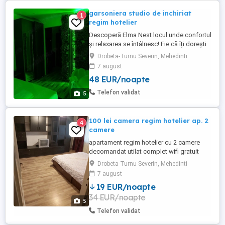
garsoniera studio de inchiriat
1
regim hotelier
Descoperă Elma Nest locul unde confortul
și relaxarea se întâlnesc! Fie că îți dorești
un weekend romantic, o escapadă de
Drobeta-Turnu Severin, Mehedinti
relaxare, o călătorie de afaceri sau pur și
7 august
simplu cauți un loc primitor în Drobeta-
48 EUR/noapte
Turnu Severin, Elma Nest te așteaptă!
Adresă: Strada Veterani, Drobeta-Turnu
Telefon validat
5
Severin, ...
100 lei camera regim hotelier ap. 2
4
camere
apartament regim hotelier cu 2 camere
decomandat utilat complet wifi gratuit
strada principala ușor de găsit 100 lei pe
Drobeta-Turnu Severin, Mehedinti
camera
7 august
19 EUR/noapte
34 EUR/noapte
5
Telefon validat