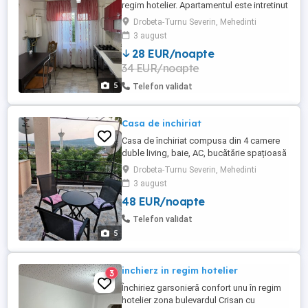
regim hotelier. Apartamentul este intretinut
si dispune de centrala pe gaz, apa calda
Drobeta-Turnu Severin, Mehedinti
non-stop, frigider, aragaz, masina de
3 august
spalat si wifi gratuit. Mai multe detalii la
28 EUR/noapte
telefon.
34 EUR/noapte
5
Telefon validat
Casa de inchiriat
Casa de închiriat compusa din 4 camere
duble living, baie, AC, bucătărie spațioasă
si complet utilata, plus o baie de curte, o
Drobeta-Turnu Severin, Mehedinti
terasa pentru relaxare cu vedere la Dunare.
3 august
Se închiriază pe termen lung sau scurt.
48 EUR/noapte
Locația se afla în Gura Văii, la aproximativ
6 km de Dr. Tr. Severin, 1 km de Porțile de
Telefon validat
Fier ...
5
inchierz in regim hotelier
3
Închiriez garsonieră confort unu în regim
hotelier zona bulevardul Crisan cu