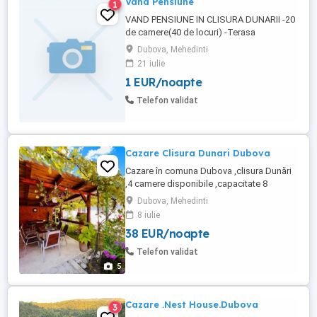
Vand Pensiune
1
VAND PENSIUNE IN CLISURA DUNARII -20
de camere(40 de locuri) -Terasa
+restaurant (50 de locuri) Beneficiază de
Dubova, Mehedinti
pontoane la Dunăre (3 ) -Piscina -parcare -
21 iulie
Retea proprie de apa(puț) -Panouri
1 EUR/noapte
solare,plus multe altele,pentru mai multe
detalii sunați la
Telefon validat
Cazare Clisura Dunari Dubova
Cazare în comuna Dubova ,clisura Dunări
,4 camere disponibile ,capacitate 8
persone .
Dubova, Mehedinti
8 iulie
38 EUR/noapte
Telefon validat
5
Cazare .Nest House.Dubova
3