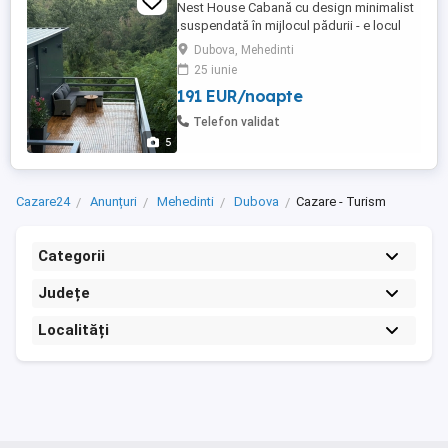
Nest House Cabană cu design minimalist
,suspendată în mijlocul pădurii - e locul
unde poți admira în liniște frumusețea
Dubova, Mehedinti
naturii . Un loc inedit, destinat cuplurilor,
25 iunie
creat pentru răsfăț + Jacuzzi .
191 EUR/noapte
Telefon validat
5
Cazare24
Anunțuri
Mehedinti
Dubova
Cazare - Turism
Categorii
Județe
Localități