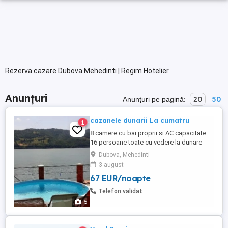
Rezerva cazare Dubova Mehedinti | Regim Hotelier
Anunțuri
20
50
Anunțuri pe pagină:
cazanele dunarii La cumatru
1
8 camere cu bai proprii si AC capacitate
16 persoane toate cu vedere la dunare
Pensiunea are deschidere la dunare 25 m
Dubova, Mehedinti
se poate pescui
3 august
67 EUR/noapte
Telefon validat
5