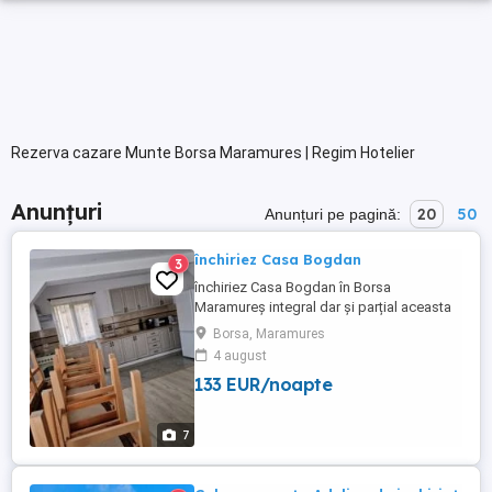
Rezerva cazare Munte Borsa Maramures | Regim Hotelier
Anunțuri
20
50
Anunțuri pe pagină:
închiriez Casa Bogdan
3
închiriez Casa Bogdan în Borsa
Maramureș integral dar și parțial aceasta
conține un apartament cu baie proprie, și
Borsa, Maramures
2 dormitoare cu bai proprii ,living cu
4 august
bucătărie și baie proprie livingul dispune
133 EUR/noapte
de o canapea extensibila bucătărie
complet utilata.
7