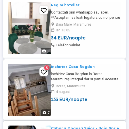
Regim hotelier
Contactati prin whatsapp sau apel.
**Asteptam sa luati legatura cu noi pentru
orice detalii!!! ** Bloc NOU ,apartament
Baia Mare, Maramures
NOU! Va oferim: Apartament cu 2 camere
ieri 10:05
(living cu bucatarie si 1 dormitor), intr-un
34 EUR/noapte
complex de blocuri noi situat în apropiere
de VIVO Mall. Capacitate 4 persoane.
Telefon validat
Apartament ...
5
închiriez Casa Bogdan
3
închiriez Casa Bogdan în Borsa
Maramureș integral dar și parțial aceasta
conține un apartament cu baie proprie, și
Borsa, Maramures
2 dormitoare cu bai proprii ,living cu
4 august
bucătărie și baie proprie livingul dispune
133 EUR/noapte
de o canapea extensibila bucătărie
complet utilata.
7
Cabana Mogosa Suior - Baia Sprie