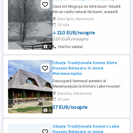
Casa Iris Mogoșa vis între lacuri. Situată
într-un cadru natural de basm, această
casă de vacanță este ascunsă într-o
Baia Sprie, Maramures
pădure liniștită, între două lacuri
30 iulie
fermecătoare. Cu o arhitectură care îmbină
210 EUR/noapte
eleganța modernă cu farmecul rustic,
229 EUR/noapte
casa este un refugiu perfect pentru cei
care caută relaxare și confort. Spațiul ...
5
Telefon validat
Căsuțe Tradiționale Emma Slate
Houses Relaxare în inima
Maramureșului
Descoperă farmecul autentic al
Maramureșului la Emma's Lake Houses!
Te așteptăm în căsuțele noastre
Barsana, Maramures
tradiționale, amenajate cu grijă pentru a-ți
30 iulie
oferi confort, liniște și o experiență de
57 EUR/noapte
neuitat în mijlocul naturii. Atmosferă caldă
5
și primitoare Aer curat și peisaje
spectaculoase Căsuțe ...
Căsuțe Tradiționale Emma's Lake
Houses Relaxare în inima