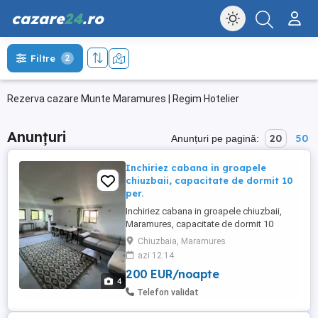
cazare
24
.ro
Filtre
2
Rezerva cazare Munte Maramures | Regim Hotelier
Anunțuri
20
50
Anunțuri pe pagină:
Inchiriez cabana in groapele
chiuzbaii, capacitate de dormit 10
per.
Inchiriez cabana in groapele chiuzbaii,
Maramures, capacitate de dormit 10
persoane, 2 bai, foisor si grill, zona foarte
Chiuzbaia, Maramures
linistita perfecta pentru relaxare si plimbari
azi 12:14
in natura.
200 EUR/noapte
4
Telefon validat