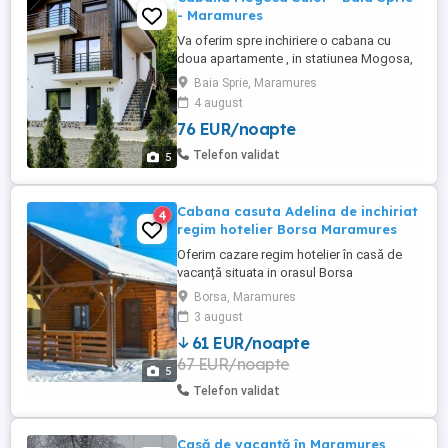
- Maramures
Va oferim spre inchiriere o cabana cu
doua apartamente , in statiunea Mogosa,
langa partia de schi Șuior (3 min cu
Baia Sprie, Maramures
masina). Apartamentele se inchirieaza si
4 august
separat, detalii mai jos. Locația este ușor
76 EUR/noapte
de găsit, fiind situată la intrarea în
stațiunea Mogoșa, Baia Sprie-Maramureș,
Telefon validat
5
la aproximativ 200 m. ...
Cabana casuta Adelina de inchiriat
4
regim hotelier Borsa Maramures
Oferim cazare regim hotelier în casă de
vacanță situata in orasul Borsa
Maramures.Cabana are 1 dormitor
Borsa, Maramures
matrimonial, living cu canapea extensibila,
3 august
bucătărie utilată complet si baie.
61 EUR/noapte
Capacitate maximă 4-5 persoane. Se
67 EUR/noapte
inchriaza complet. Pentru o experiență
5
superbă avem ciubăr cu hidromasaj și
Telefon validat
luminițe ...
Casă de vacanță în Maramureș