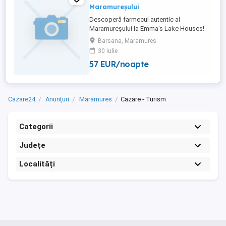
Maramureșului
Descoperă farmecul autentic al
Maramureșului la Emma's Lake Houses!
Te așteptăm în căsuțele noastre
Barsana, Maramures
tradiționale, amenajate cu grijă pentru a-ți
30 iulie
oferi confort, liniște și o experiență de
57 EUR/noapte
neuitat în mijlocul naturii. Atmosferă caldă
și primitoare Aer curat și peisaje
spectaculoase Căsuțe ...
Cazare24
Anunțuri
Maramures
Cazare - Turism
Categorii
Județe
Localități