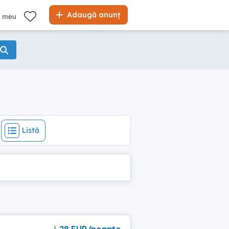
Listă
Adaugă anunț
l meu
Listă