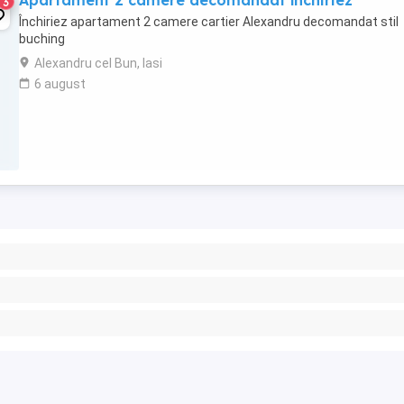
Apartament 2 camere decomandat închiriez
3
Închiriez apartament 2 camere cartier Alexandru decomandat stil
buching
Alexandru cel Bun, Iasi
6 august