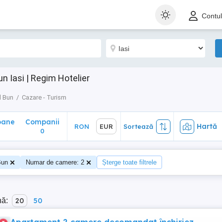
ane
Companii
Hartă
RON
EUR
Sortează
Contu
0
n Iasi | Regim Hotelier
l Bun
Cazare - Turism
oane
Companii
Hartă
RON
EUR
Sortează
0
Bun
Numar de camere: 2
Șterge toate filtrele
nă:
20
50