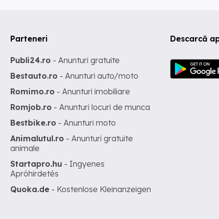
Parteneri
Descarcă ap
Publi24.ro
- Anunturi gratuite
Bestauto.ro
- Anunturi auto/moto
Romimo.ro
- Anunturi imobiliare
Romjob.ro
- Anunturi locuri de munca
Bestbike.ro
- Anunturi moto
Animalutul.ro
- Anunturi gratuite
animale
Startapro.hu
- Ingyenes
Apróhirdetés
Quoka.de
- Kostenlose Kleinanzeigen