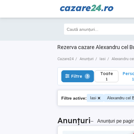
cazare
24
.ro
Toate
Perso
Filtre
3
1
1
Rezerva cazare Alexandru cel Bu
Cazare24
Anunțuri
Iasi
Alexandru ce
Toate
Pers
Filtre
3
1
1
Filtre active:
Iasi
Alexandru cel 
Anunțuri
–
Anunțuri pe pagi