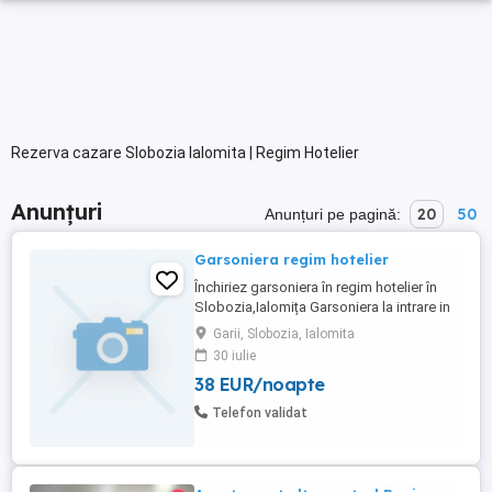
Rezerva cazare Slobozia Ialomita | Regim Hotelier
Anunțuri
20
50
Anunțuri pe pagină:
Garsoniera regim hotelier
Închiriez garsoniera în regim hotelier în
Slobozia,Ialomița Garsoniera la intrare in
bloc nou renovata cu toate dotarile
Garii, Slobozia, Ialomita
inclusiv aer conditionat. Rog și ofer
30 iulie
seriozitate maximă!
38 EUR/noapte
Telefon validat