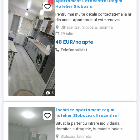
Apartament ultracentral Regim
1
Hotelier Slobozia
Pentru mai multe detalii contactati-ma la nr
din anunt Apartamentul este renovat
complet, ultra dotat si mobilat dupa cum
Ultracentral, Slobozia, Ialomita
se vede in poze. Suprafata utila de 50mp,
29 iulie
situat in zona ultracentrala a orasului. Este
48 EUR/noapte
format din bucatarie, baie, 2 camere si un
hol. Dispune de toate dotarile necesare
Telefon validat
pentru ...
5
Inchiriez apartament regim
hotelier Slobozia ultracentral
Situat la parter cu intrare individuala,
dormitor, sufragerie, bucatarie, baie si
gradina amenajata. Renovat si ultra dotat
Slobozia, Ialomita