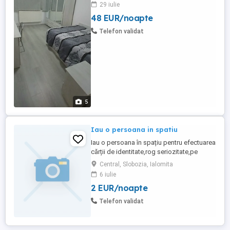
cu mobila si electrocasnice noi. Zona
29 iulie
linistita si curata cu acces la toate
48 EUR/noapte
facilitatile in perimetru apropiat. Intrarea
se face prin usa proprie la parter separata
Telefon validat
de scara blocului ...
5
Iau o persoana in spatiu
Iau o persoana în spațiu pentru efectuarea
cărții de identitate,rog seriozitate,pe
Ialomița
Central, Slobozia, Ialomita
6 iulie
2 EUR/noapte
Telefon validat