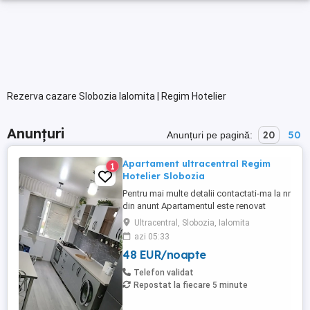
Rezerva cazare Slobozia Ialomita | Regim Hotelier
Anunțuri
20
50
Anunțuri pe pagină:
Apartament ultracentral Regim
1
Hotelier Slobozia
Pentru mai multe detalii contactati-ma la nr
din anunt Apartamentul este renovat
complet, ultra dotat si mobilat dupa cum
Ultracentral, Slobozia, Ialomita
se vede in poze. Suprafata utila de 50mp,
azi 05:33
situat in zona ultracentrala a orasului. Este
48 EUR/noapte
format din bucatarie, baie, 2 camere si un
hol. Dispune de toate dotarile necesare
Telefon validat
pentru ...
Repostat la fiecare 5 minute