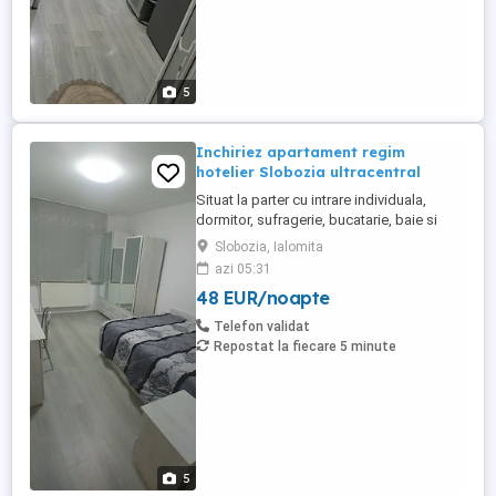
5
Inchiriez apartament regim
hotelier Slobozia ultracentral
Situat la parter cu intrare individuala,
dormitor, sufragerie, bucatarie, baie si
gradina amenajata. Renovat si ultra dotat
Slobozia, Ialomita
cu mobila si electrocasnice noi. Zona
azi 05:31
linistita si curata cu acces la toate
48 EUR/noapte
facilitatile in perimetru apropiat. Intrarea
se face prin usa proprie la parter separata
Telefon validat
de scara blocului ...
Repostat la fiecare 5 minute
5