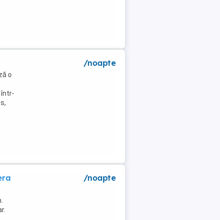
/noapte
ză o
într-
s,
era
/noapte
.
r.