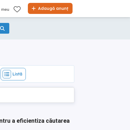
Listă
Adaugă anunț
l meu
Listă
ntru a eficientiza căutarea