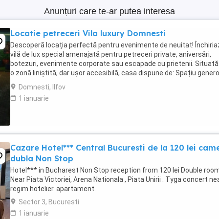
Anunțuri care te-ar putea interesa
Locatie petreceri Vila luxury Domnesti
Descoperă locația perfectă pentru evenimente de neuitat! Închiria
vilă de lux special amenajată pentru petreceri private, aniversări,
botezuri, evenimente corporate sau escapade cu prietenii. Situată 
o zonă liniștită, dar ușor accesibilă, casa dispune de: Spațiu genero
modern mobilat Sistem ...
Domnesti, Ilfov
1 ianuarie
Cazare Hotel*** Central Bucuresti de la 120 lei cam
dubla Non Stop
Hotel*** in Bucharest Non Stop reception from 120 lei Double room
Near Piata Victoriei, Arena Nationala , Piata Unirii . Tyga concert nea
regim hotelier. apartament.
Sector 3, Bucuresti
1 ianuarie