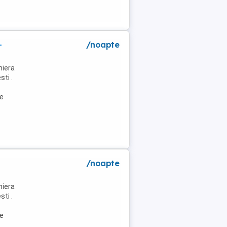
-
/noapte
niera
ti .
de
/noapte
niera
ti .
de