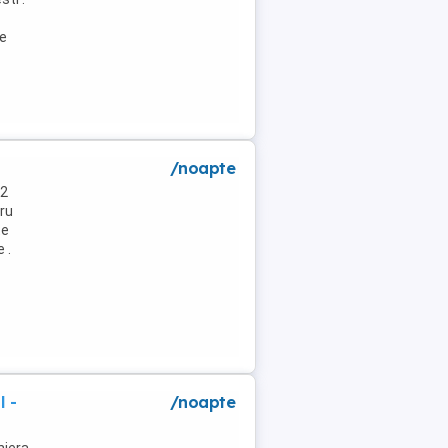
de
/noapte
 2
tru
te
 .
l -
/noapte