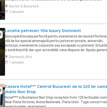
suprafata de 35mp ...
Sector 3, Bucuresti
1 ianuarie
Locatie petreceri Vila luxury Domnesti
Descoperă locația perfectă pentru evenimente de neuitat! Închiria
vilă de lux special amenajată pentru petreceri private, aniversări,
botezuri, evenimente corporate sau escapade cu prietenii. Situată 
o zonă liniștită, dar ușor accesibilă, casa dispune de: Spațiu genero
modern mobilat Sistem ...
Domnesti, Ilfov
1 ianuarie
Cazare Hotel*** Central Bucuresti de la 120 lei cam
dubla Non Stop
Hotel*** in Bucharest Non Stop reception from 120 lei Double room
Near Piata Victoriei, Arena Nationala , Piata Unirii . Tyga concert nea
regim hotelier. apartament.