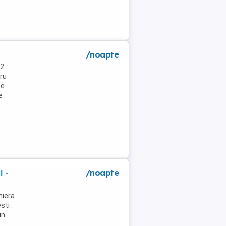
/noapte
 2
tru
te
 .
l -
/noapte
niera
ti .
in