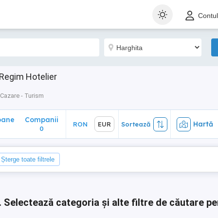
ane
Companii
Hartă
RON
EUR
Sortează
Contu
0
 Regim Hotelier
Cazare - Turism
oane
Companii
Hartă
RON
EUR
Sortează
0
0
Șterge toate filtrele
.
Selectează categoria și alte filtre de căutare pe