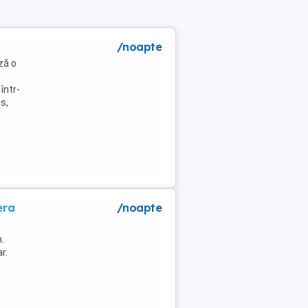
/noapte
ză o
într-
s,
era
/noapte
.
r.