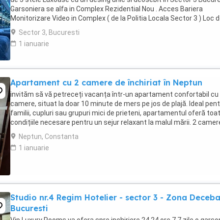
Garsoniera se alfa in Complex Rezidential Nou . Acces Bariera
Monitorizare Video in Complex ( de la Politia Locala Sector 3 ) Loc 
parcare PRIVAT in complex ...
Sector 3, Bucuresti
1 ianuarie
Apartament cu 2 camere de închiriat în Neptun
invităm să vă petreceți vacanța într-un apartament confortabil cu
camere, situat la doar 10 minute de mers pe jos de plajă. Ideal pen
familii, cupluri sau grupuri mici de prieteni, apartamentul oferă toa
condițiile necesare pentru un sejur relaxant la malul mării. 2 camere
Mobilat și ...
Neptun, Constanta
1 ianuarie
Studio nr.4 Regim Hotelier - sector 3 - Zona Deceba
Bucuresti