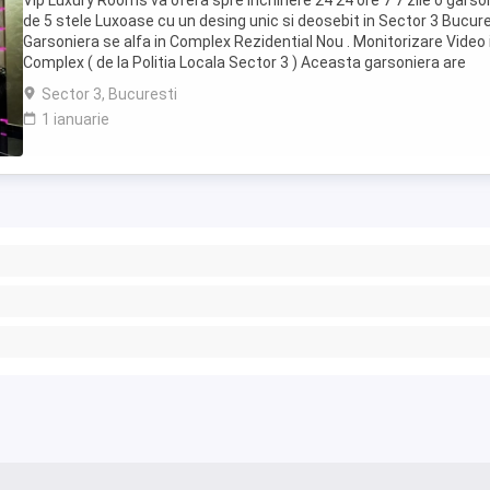
Vip Luxury Rooms va ofera spre inchiriere 24 24 ore 7 7 zile o garso
de 5 stele Luxoase cu un desing unic si deosebit in Sector 3 Bucures
Garsoniera se alfa in Complex Rezidential Nou . Monitorizare Video 
Complex ( de la Politia Locala Sector 3 ) Aceasta garsoniera are
suprafata de 35mp ...
Sector 3, Bucuresti
1 ianuarie