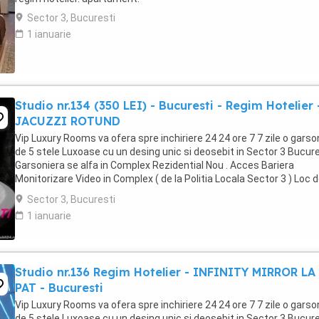
Sector 3, Bucuresti
1 ianuarie
Studio nr.134 (350 LEI) - Bucuresti - Regim Hotelier 
JACUZZI ROTUND
Vip Luxury Rooms va ofera spre inchiriere 24 24 ore 7 7 zile o garso
de 5 stele Luxoase cu un desing unic si deosebit in Sector 3 Bucures
Garsoniera se alfa in Complex Rezidential Nou . Acces Bariera
Monitorizare Video in Complex ( de la Politia Locala Sector 3 ) Loc 
parcare PRIVAT in complex ...
Sector 3, Bucuresti
1 ianuarie
Studio nr.136 Regim Hotelier - INFINITY MIRROR LA
PAT - Bucuresti
Vip Luxury Rooms va ofera spre inchiriere 24 24 ore 7 7 zile o garso
de 5 stele Luxoase cu un desing unic si deosebit in Sector 3 Bucures