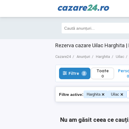
cazare
24
.ro
Toate
Perso
Filtre
2
0
0
Rezerva cazare Uilac Harghita |
Cazare24
Anunțuri
Harghita
Uilac
Toate
Pers
Filtre
2
0
Filtre active:
Harghita
Uilac
Nu am găsit ceea ce cauți