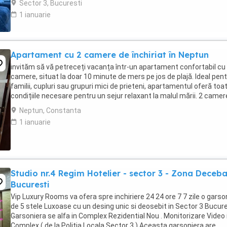
Sector 3, Bucuresti
1 ianuarie
Apartament cu 2 camere de închiriat în Neptun
invităm să vă petreceți vacanța într-un apartament confortabil cu
camere, situat la doar 10 minute de mers pe jos de plajă. Ideal pen
familii, cupluri sau grupuri mici de prieteni, apartamentul oferă toa
condițiile necesare pentru un sejur relaxant la malul mării. 2 camere
Mobilat și ...
Neptun, Constanta
1 ianuarie
Studio nr.4 Regim Hotelier - sector 3 - Zona Deceba
Bucuresti
Vip Luxury Rooms va ofera spre inchiriere 24 24 ore 7 7 zile o garso
de 5 stele Luxoase cu un desing unic si deosebit in Sector 3 Bucures
Garsoniera se alfa in Complex Rezidential Nou . Monitorizare Video 
Complex ( de la Politia Locala Sector 3 ) Aceasta garsoniera are