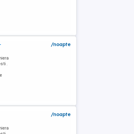
-
/noapte
niera
ti .
de
/noapte
niera
ti .