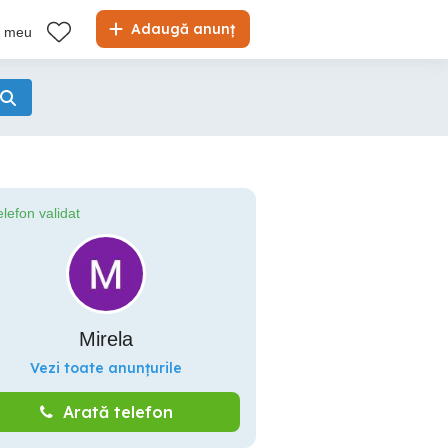
Adaugă anunț
l meu
elefon validat
Mirela
Vezi toate anunțurile
Arată telefon