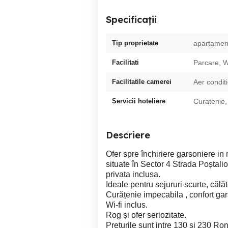
Specificații
Tip proprietate
apartamen
Facilitati
Parcare, W
Facilitatile camerei
Aer condit
Servicii hoteliere
Curatenie,
Descriere
Ofer spre închiriere garsoniere in
situate în Sector 4 Strada Poștal
privata inclusa.
Ideale pentru sejururi scurte, călă
Curățenie impecabila , confort gar
Wi-fi inclus.
Rog și ofer seriozitate.
Preturile sunt intre 130 și 230 Ron