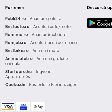
Parteneri
Descarcă ap
Publi24.ro
- Anunturi gratuite
Bestauto.ro
- Anunturi auto/moto
Romimo.ro
- Anunturi imobiliare
Romjob.ro
- Anunturi locuri de munca
Bestbike.ro
- Anunturi moto
Animalutul.ro
- Anunturi gratuite
animale
Startapro.hu
- Ingyenes
Apróhirdetés
Quoka.de
- Kostenlose Kleinanzeigen