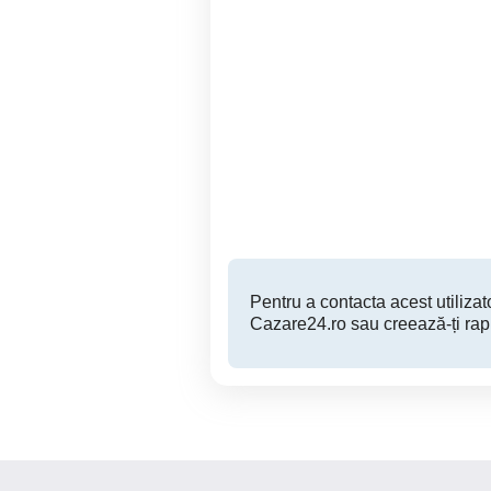
Brancoveanu Metrou,Sos
Regim Hotelier.Caza
Oltenitei,Berceni,Regim
hotelier
Sector 4
100 RON
Pentru a contacta acest utilizato
Cazare24.ro sau creează-ți rap