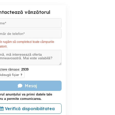
ntactează vânzătorul
e rugăm să completezi toate câmpurile
atorii.
ctere rămase:
2939
daugă fișier
?
Mesaj
rul anunțului va primi datele tale
ru a permite comunicarea.
Verifică disponibilitatea