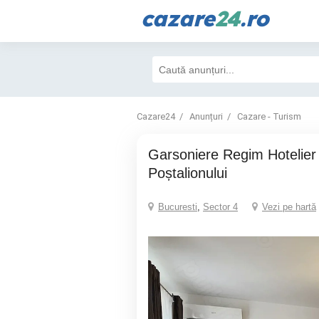
cazare
24
.ro
Cazare24
Anunțuri
Cazare - Turism
Garsoniere Regim Hotelier Sector 4 Strada
Poștalionului
Bucuresti
,
Sector 4
Vezi pe hartă