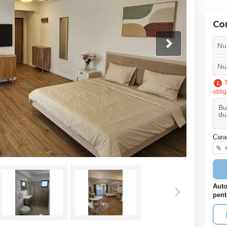
Co
T
oblig
Cara
A
Auto
pent