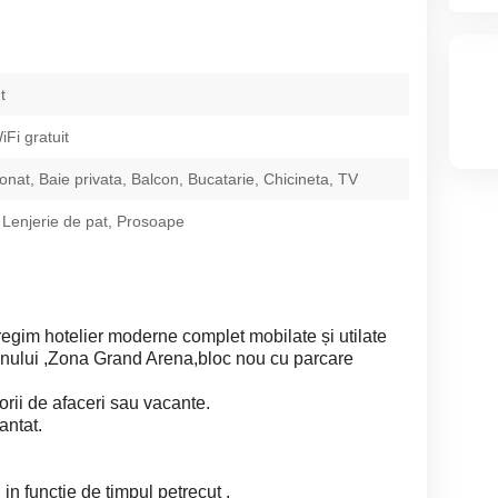
t
iFi gratuit
ionat, Baie privata, Balcon, Bucatarie, Chicineta, TV
 Lenjerie de pat, Prosoape
 regim hotelier moderne complet mobilate și utilate
ionului ,Zona Grand Arena,bloc nou cu parcare
torii de afaceri sau vacante.
antat.
 in funcție de timpul petrecut .