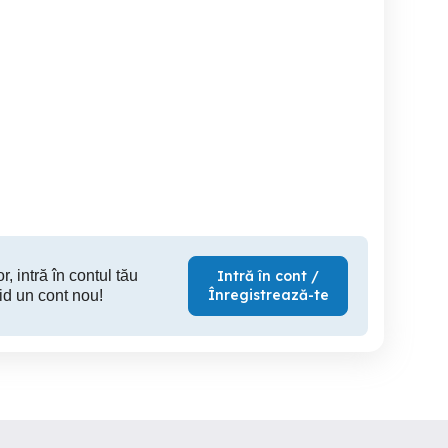
re
Regim hotelier
cazare .Rrgim hotelier
.Chirie
Brâncoveanu
.gazda .ho
Sector 4
Sector 4
S
80 RON
100 RON
7
r, intră în contul tău
Intră în cont /
Înregistrează-te
id un cont nou!