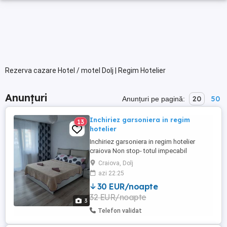
Rezerva cazare Hotel / motel Dolj | Regim Hotelier
Anunțuri
20
50
Anunțuri pe pagină:
Inchiriez garsoniera in regim
13
hotelier
Inchiriez garsoniera in regim hotelier
craiova Non stop- totul impecabil
Craiova, Dolj
azi 22:25
30 EUR/noapte
32 EUR/noapte
3
Telefon validat