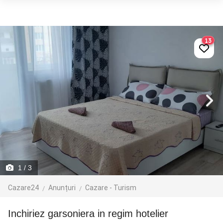
13
1
/ 3
Cazare24
Anunțuri
Cazare - Turism
Inchiriez garsoniera in regim hotelier