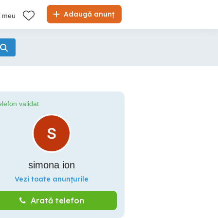
Adaugă anunț
l meu
elefon validat
simona ion
Vezi toate anunțurile
Arată telefon