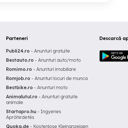
Parteneri
Descarcă ap
Publi24.ro
- Anunturi gratuite
Bestauto.ro
- Anunturi auto/moto
Romimo.ro
- Anunturi imobiliare
Romjob.ro
- Anunturi locuri de munca
Bestbike.ro
- Anunturi moto
Animalutul.ro
- Anunturi gratuite
animale
Startapro.hu
- Ingyenes
Apróhirdetés
Quoka.de
- Kostenlose Kleinanzeigen