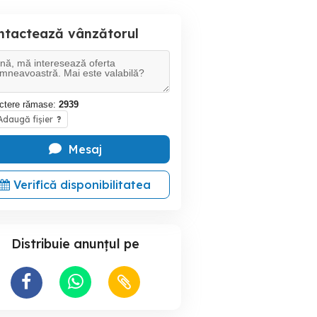
ntactează vânzătorul
ctere rămase:
2939
daugă fișier
?
Mesaj
Verifică disponibilitatea
Distribuie anunțul pe