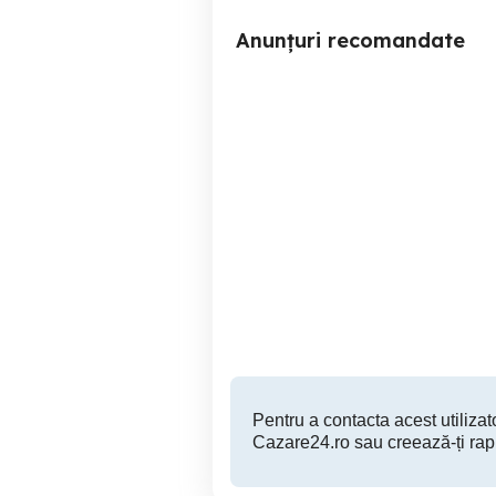
Anunțuri recomandate
Închiriez garsoniera regim
hotelier NON-STOP
Craiova
170 RON
Pentru a contacta acest utilizato
Cazare24.ro sau creează-ți rap