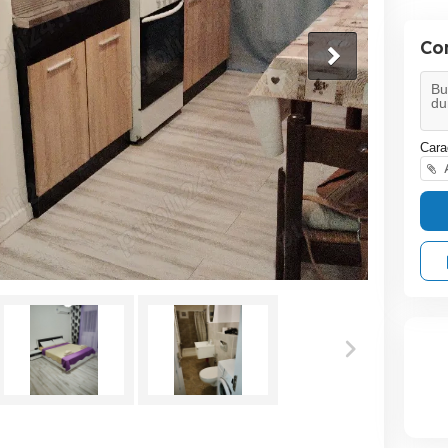
Co
Cara
A