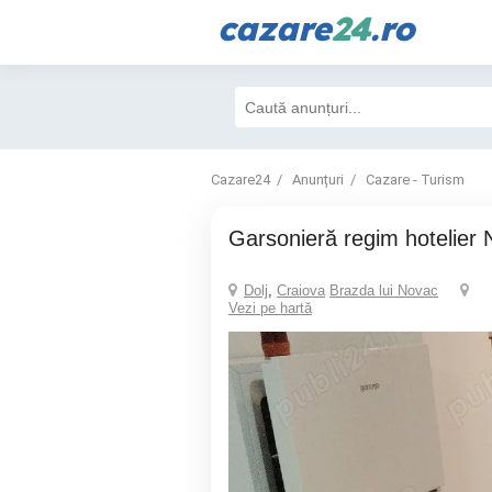
cazare
24
.ro
Cazare24
Anunțuri
Cazare - Turism
Garsonieră regim hoteli
Dolj
,
Craiova
Brazda lui Novac
Vezi pe hartă