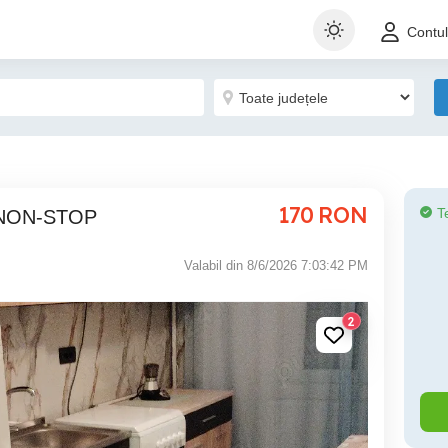
Contu
170
RON
T
er NON-STOP
Valabil din 8/6/2026 7:03:42 PM
2