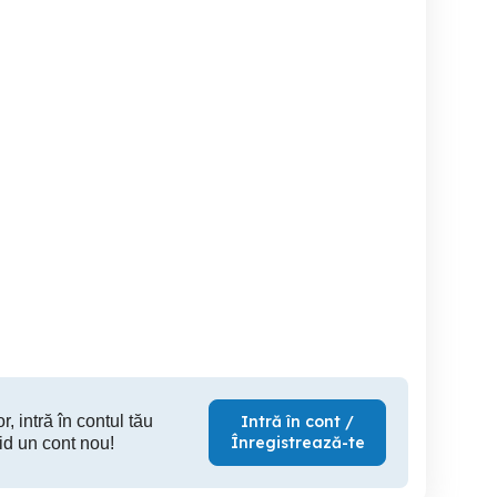
Regim hotelier
închirieri regim hotelier
Regim ho
garsoniera
Craiova
Craiova
160 RON
150 RON
19
r, intră în contul tău
Intră în cont /
Înregistrează-te
id un cont nou!