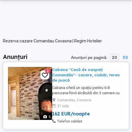
Rezerva cazare Comandau Covasna | Regim Hotelier
Anunțuri
20
50
Anunțuri pe pagină:
Cabana "Casă de oaspeți
2
Comandău"- cazare, ciubăr, teren
de joacă
Cabana oferă un spațiu pentru 6-8
persoane fiind alcătuită din 3 camere cu
pat dublu, 2 băi o bucătarie utilată
Comandau, Covasna
complet și un living cu șemineu. Cabana
31 iulie
vă pune la dispoziție un jakuzzi, saună,
162 EUR/noapte
grătar și loc pentru servit masă, vizavi este
5
un teren de joacă pentru copii. Cabana se
Telefon validat
închiriează integral, ...