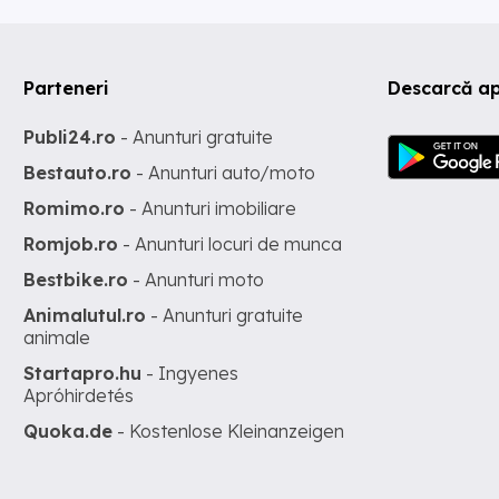
Parteneri
Descarcă ap
Publi24.ro
- Anunturi gratuite
Bestauto.ro
- Anunturi auto/moto
Romimo.ro
- Anunturi imobiliare
Romjob.ro
- Anunturi locuri de munca
Bestbike.ro
- Anunturi moto
Animalutul.ro
- Anunturi gratuite
animale
Startapro.hu
- Ingyenes
Apróhirdetés
Quoka.de
- Kostenlose Kleinanzeigen