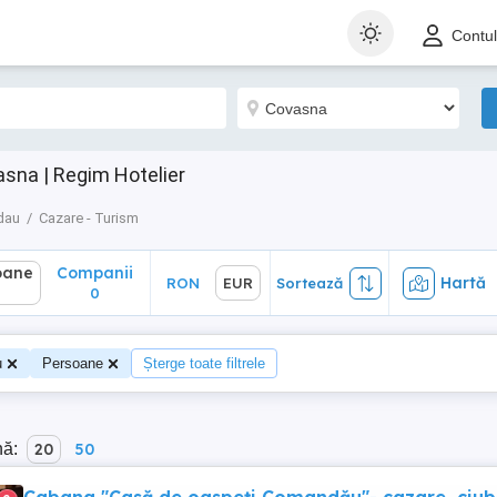
ane
Companii
Hartă
RON
EUR
Sortează
Contu
0
na | Regim Hotelier
dau
Cazare - Turism
oane
Companii
Hartă
RON
EUR
Sortează
0
u
Persoane
Șterge toate filtrele
nă:
20
50