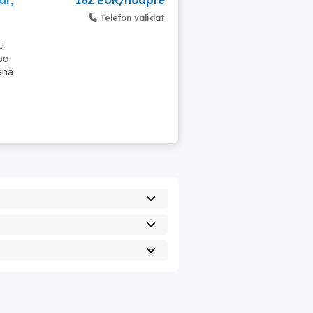
ăr,
162 EUR/noapte
Telefon validat
u
oc
ana