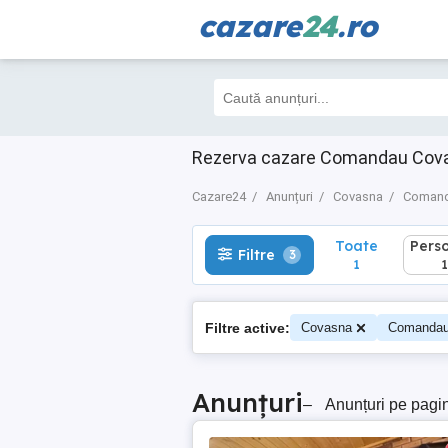
cazare
24
.ro
Toate
Perso
Filtre
3
1
1
Rezerva cazare Comandau Covas
Cazare24
Anunțuri
Covasna
Coman
Toate
Pers
Filtre
3
1
1
Filtre active:
Covasna
Comanda
Anunțuri
–
Anunțuri pe pagi