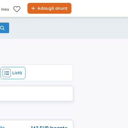
Listă
Adaugă anunț
l meu
Listă