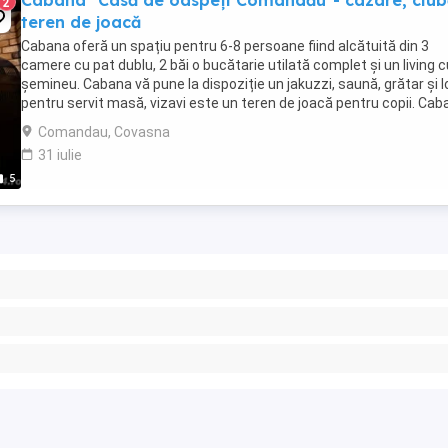
Cabana "Casă de oaspeți Comandău"- cazare, ciub
2
teren de joacă
Cabana oferă un spațiu pentru 6-8 persoane fiind alcătuită din 3
camere cu pat dublu, 2 băi o bucătarie utilată complet și un living c
șemineu. Cabana vă pune la dispoziție un jakuzzi, saună, grătar și l
pentru servit masă, vizavi este un teren de joacă pentru copii. Cab
se închiriează integral, ...
Comandau, Covasna
31 iulie
5