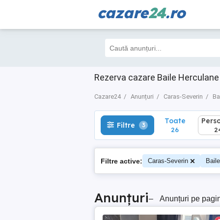
cazare
24
.ro
Toate
Perso
Filtre
3
26
24
Rezerva cazare Baile Herculane
Cazare24
Anunțuri
Caras-Severin
Ba
Toate
Pers
Filtre
3
26
2
Filtre active:
Caras-Severin
Bail
Anunțuri
–
Anunțuri pe pagi