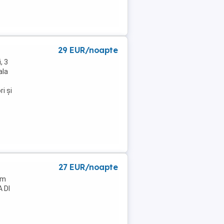
29 EUR/noapte
, 3
ala
i și
27 EUR/noapte
 km
A DI