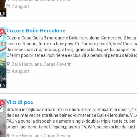
7 august
5
Cazare Baile Herculane
14
Cazare Casa Giulia 3 margarete Baile Herculane. Camere cu 2 locuri
locuri și 4 locuri, toate cu baie privată. Parcare privată, bucătărie, s
de mese încălzită, terasă, grătar și grădină la dispoziția oaspeților.
Oferim posibilitatea închirierea exclusivă a pensiuni pentru sărbător
revelion. ...
Baile Herculane, Caras-Severin
4 august
5
Vila di pau
6
Situata in mijlocul naturii intr un cadru intim si relaxant la doar 1,4
de cea mai veche statiune balneo-climaterice Baile-Herculane, VIL
PAU va pune la dispozitie camere single/double/triple toate cu bai
proprii, aer conditionat, figider,plasma TV, Wifi, balcon si loc de luat
masa chiar pe terasa ...
Baile Herculane, Caras-Severin