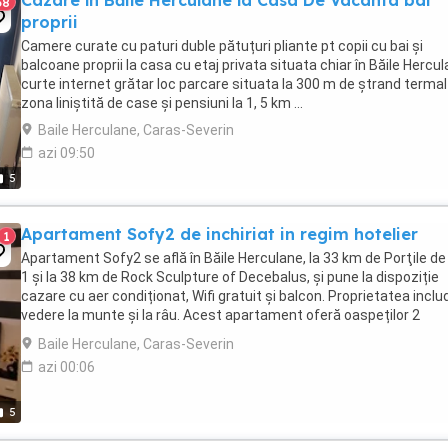
Cazare în Băile Herculane la Casa De Vacanta bai
38
proprii
Camere curate cu paturi duble pătuțuri pliante pt copii cu bai și
balcoane proprii la casa cu etaj privata situata chiar în Băile Hercu
curte internet grătar loc parcare situata la 300 m de ștrand termal
zona liniștită de case și pensiuni la 1, 5 km ...
Baile Herculane, Caras-Severin
azi 09:50
5
Apartament Sofy2 de inchiriat in regim hotelier
1
Apartament Sofy2 se află în Băile Herculane, la 33 km de Porţile de 
1 și la 38 km de Rock Sculpture of Decebalus, și pune la dispoziție
cazare cu aer condiționat, Wifi gratuit și balcon. Proprietatea inclu
vedere la munte și la râu. Acest apartament oferă oaspeților 2
dormitoare, 1 baie, lenjerie ...
Baile Herculane, Caras-Severin
azi 00:06
5