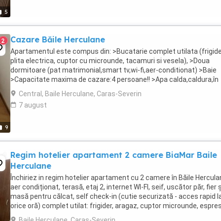
5
Cazare Băile Herculane
2
Apartamentul este compus din: >Bucatarie complet utilata (frigide
plita electrica, cuptor cu microunde, tacamuri si vesela), >Doua
dormitoare (pat matrimonial,smart tv,wi-fi,aer-conditionat) >Baie
>Capacitate maxima de cazare:4 persoane!! >Apa calda,caldura,în
permanentă, >Loc pentru fumat, >Totodata ...
Central, Baile Herculane, Caras-Severin
7 august
9
Regim hotelier apartament 2 camere BiaMar Baile
Herculane
Închiriez in regim hotelier apartament cu 2 camere în Băile Hercula
aer condiționat, terasă, etaj 2, internet WI-FI, seif, uscător păr, fier ș
masă pentru călcat, self check-in (cutie securizată - acces rapid l
orice oră) complet utilat: frigider, aragaz, cuptor microunde, espre
cafea, prajitor ...
Baile Herculane, Caras-Severin