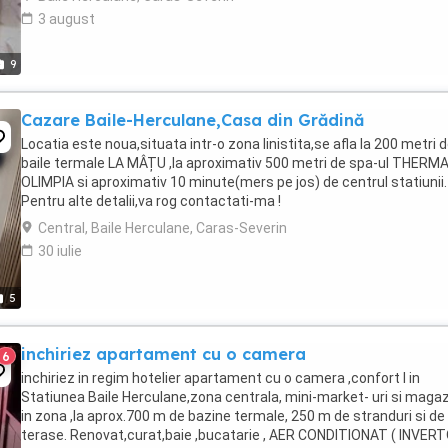
3 august
9
Cazare Baile-Herculane,Casa din Grădină
Locatia este noua,situata intr-o zona linistita,se afla la 200 metri 
baile termale LA MÂȚU ,la aproximativ 500 metri de spa-ul THERM
OLIMPIA si aproximativ 10 minute(mers pe jos) de centrul statiunii.
Pentru alte detalii,va rog contactati-ma !
Central, Baile Herculane, Caras-Severin
30 iulie
5
inchiriez apartament cu o camera
6
inchiriez in regim hotelier apartament cu o camera ,confort I in
Statiunea Baile Herculane,zona centrala, mini-market- uri si maga
in zona ,la aprox.700 m de bazine termale, 250 m de stranduri si de
terase. Renovat,curat,baie ,bucatarie , AER CONDITIONAT ( INVERT