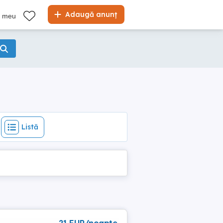
Listă
Adaugă anunț
l meu
Listă