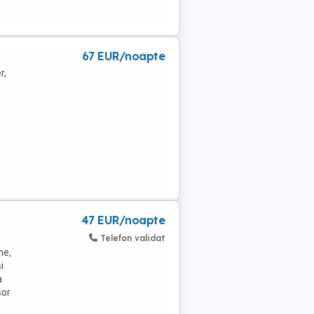
67 EUR/noapte
r,
47 EUR/noapte
Telefon validat
ne,
i
a
sor