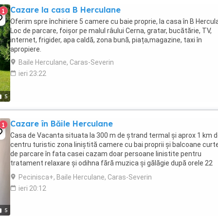
Cazare la casa B Herculane
1
Oferim spre închiriere 5 camere cu baie proprie, la casa în B Hercul
Loc de parcare, foișor pe malul râului Cerna, gratar, bucătărie, TV,
internet, frigider, apa caldă, zona bună, piața,magazine, taxi în
apropiere.
Baile Herculane, Caras-Severin
ieri 23:22
5
Cazare în Băile Herculane
1
Casa de Vacanta situata la 300 m de ștrand termal și aprox 1 km 
centru turistic zona liniștită camere cu bai proprii și balcoane curt
de parcare în fata casei cazam doar persoane linistite pentru
tratament relaxare și odihna fără muzica și gălăgie după orele 22
rezervări la zero șapte ...
Pecinisca+, Baile Herculane, Caras-Severin
ieri 20:12
5