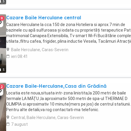
5
Cazare Baile Herculane central
9
Cazare Herculane la cca.150 de zona Hoteliera si aprox.7 min.de
bazinele cu apă sulfuroasa și iodata cu proprietăți terapeutice Pat
matrimonial Canapea Extensibila, Tv smart Wi-Fi Bucătărie comple
utilata ;filtru cafea, frigider, plina inductie Vesela, Tacâmuri Atracții
Turistice:Valea Cernei, ...
Baile Herculane, Caras-Severin
ieri 08:41
5
Cazare Baile-Herculane,Casa din Grădină
2
Locatia este noua,situata intr-zona linistita,la 200 metri de baile
termale LA MÂȚU ,la aproximativ 500 metri de spa-ul THERMAE D
OLIMPIA si aproximativ 10 minute(mers pe jos) de centrul statiunii.
Pentru alte detalii,va rog contactati-ma telefonic.
Central, Baile Herculane, Caras-Severin
7 august