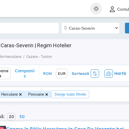
ane
Companii
Hartă
RON
EUR
Sortează
Contu
2
 Caras-Severin | Regim Hotelier
ile Herculane
Cazare - Turism
oane
Companii
Hartă
RON
EUR
Sortează
4
2
e Herculane
Persoane
Șterge toate filtrele
nă:
20
50