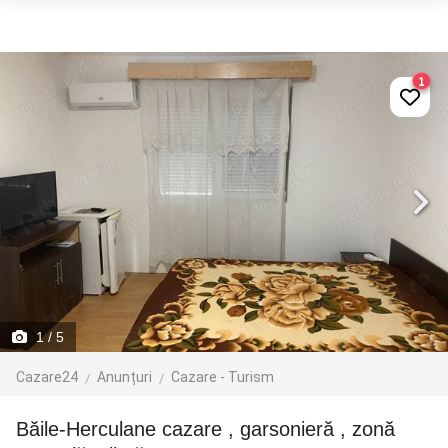
1
1
/ 5
Cazare24
Anunțuri
Cazare - Turism
Băile-Herculane cazare , garsonieră , zonă