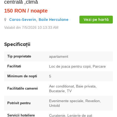
centrală ,climă
150
RON
/ noapte
Caras-Severin
,
Baile Herculane
Vezi pe hartă
Valabil din 7/5/2026 10:13:33 AM
Specificații
Tip proprietate
apartament
Facilitati
Loc de joaca pentru copii, Parcare
Minimum de nopti
5
Aer conditionat, Baie privata,
Facilitatile camerei
Bucatarie, TV
Evenimente speciale, Revelion,
Potrivit pentru
Untold
Servicii hoteliere
Curatenie, Lenjerie de pat