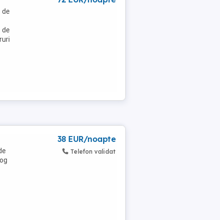
e de
e de
ruri
38 EUR/noapte
de
Telefon validat
Rog