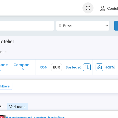
ane
Companii
Hartă
RON
EUR
Sortează
Contu
9
otelier
urism
oane
Companii
Hartă
RON
EUR
Sortează
1
9
iltrele
e
–
Vezi toate
Apartament regim hotelier