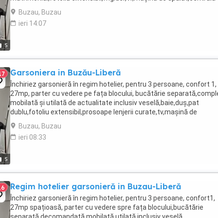
proprie,WIFI,loc de parcare rezervat ...
Buzau, Buzau
ieri 14:07
5
Garsoniera in Buzău-Liberă
17
Închiriez garsonieră în regim hotelier, pentru 3 persoane, confort 1,
27mp, parter cu vedere pe fața blocului, bucătărie separată,compl
mobilată și utilată de actualitate inclusiv veselă,baie,duș,pat
dublu,fotoliu extensibil,prosoape lenjerii curate,tv,mașină de
spălat,frigider,aragaz,centrală proprie,WIFI,parcare ...
Buzau, Buzau
ieri 08:33
5
Regim hotelier garsonieră in Buzau-Liberă
16
Închiriez garsonieră în regim hotelier, pentru 3 persoane, confort1,
27mp spațioasă, parter cu vedere spre fața blocului,bucătărie
separată,decomandată,mobilată utilată inclusiv veselă