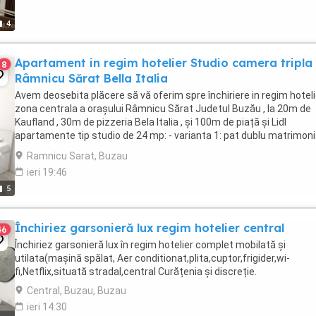
4
Apartament in regim hotelier Studio camera tripla
8
Râmnicu Sărat Bella Italia
Avem deosebita plăcere să vă oferim spre închiriere in regim hoteli
zona centrala a orașului Râmnicu Sărat Judetul Buzău , la 20m de
Kaufland , 30m de pizzeria Bela Italia , și 100m de piață și Lidl
apartamente tip studio de 24 mp: - varianta 1: pat dublu matrimonia
150 lei - varianta 2 pat ...
Ramnicu Sarat, Buzau
ieri 19:46
5
Închiriez garsonieră lux regim hotelier central
46
Închiriez garsonieră lux în regim hotelier complet mobilată și
utilata(mașină spălat, Aer conditionat,plita,cuptor,frigider,wi-
fi,Netflix,situată stradal,central Curățenia și discreție.
Central, Buzau, Buzau
ieri 14:30