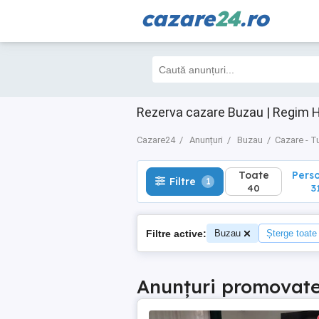
cazare
24
.ro
Toate
Perso
Filtre
1
40
31
Rezerva cazare Buzau | Regim H
Cazare24
Anunțuri
Buzau
Cazare - T
Toate
Pers
Filtre
1
40
3
Filtre active:
Buzau
Șterge toate f
Anunțuri promovat