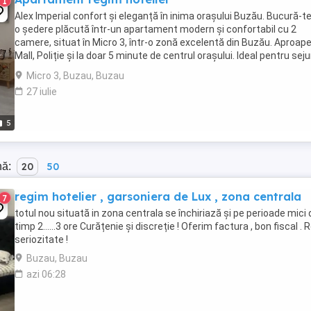
1
Alex Imperial confort și eleganță în inima orașului Buzău. Bucură-t
o ședere plăcută într-un apartament modern și confortabil cu 2
camere, situat în Micro 3, într-o zonă excelentă din Buzău. Aproap
Mall, Poliție și la doar 5 minute de centrul orașului. Ideal pentru seju
de scurtă sau lungă ...
Micro 3, Buzau, Buzau
27 iulie
5
nă:
20
50
regim hotelier , garsoniera de Lux , zona centrala
7
totul nou situată in zona centrala se închiriază și pe perioade mici 
timp 2......3 ore Curățenie și discreție ! Oferim factura , bon fiscal . 
seriozitate !
Buzau, Buzau
azi 06:28