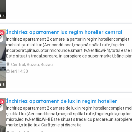
4
Închiriez apartament lux regim hotelier central
34
Închiriez apartament 2 camere la parter in regim hotelier,complet
mobilat și utilat lux (Aer conditionat,mașină spălat rufe,frigider
incorporat,plita,cuptor microunde,smart tv,Netflix,wi-fi),totul este
Este situat stradal,parcare, in apropiere de super market,bănci,pia
stație taxi,autobuz. Curățenie ...
Central, Buzau, Buzau
ieri 14:30
8
Închiriez apartament de lux in regim hotelier
50
Închiriez apartament 2 camere de lux in regim hotelier,complet mo
și utilat lux(Aer conditionat,mașină spălat rufe,frigider,plita,cuptor
micro,led tv,Netflix,Wi-fi Este situat stradal cu parcare,un apropier
market,stație taxi Curățenie și discretie