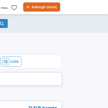
Listă
Adaugă anunț
l meu
Listă
72 EUR/noapte