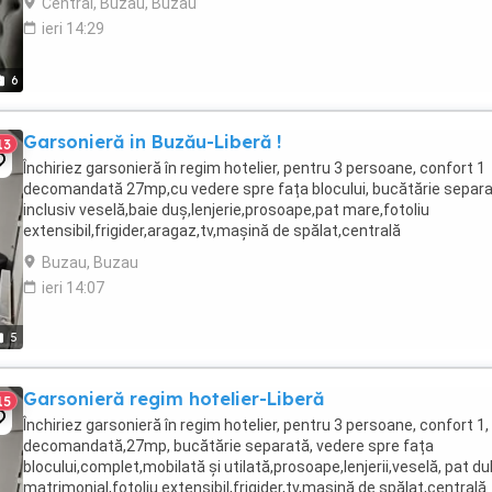
Central, Buzau, Buzau
ieri 14:29
6
Garsonieră in Buzău-Liberă !
13
Închiriez garsonieră în regim hotelier, pentru 3 persoane, confort 1
decomandată 27mp,cu vedere spre fața blocului, bucătărie separ
inclusiv veselă,baie duș,lenjerie,prosoape,pat mare,fotoliu
extensibil,frigider,aragaz,tv,mașină de spălat,centrală
proprie,WIFI,parcare rezervată în fața blocului,CHECK-OUT: ...
Buzau, Buzau
ieri 14:07
5
Garsonieră regim hotelier-Liberă
15
Închiriez garsonieră în regim hotelier, pentru 3 persoane, confort 1,
decomandată,27mp, bucătărie separată, vedere spre fața
blocului,complet,mobilată și utilată,prosoape,lenjerii,veselă, pat du
matrimonial,fotoliu extensibil,frigider,tv,mașină de spălat,centrală