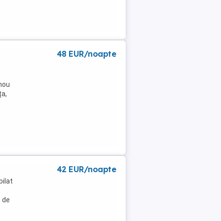
48 EUR/noapte
 nou
ța,
42 EUR/noapte
bilat
e de