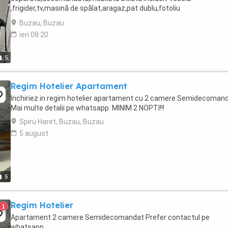
,frigider,tv,masină de spălat,aragaz,pat dublu,fotoliu
extensibil,prosoape lenjerii,baie,duș,centrală proprie; WIFI,loc ...
Buzau, Buzau
ieri 08:20
5
Regim Hotelier Apartament
Inchiriez in regim hotelier apartament cu 2 camere Semidecoman
Mai multe detalii pe whatsapp. MINIM 2 NOPTI!!!
Spiru Haret, Buzau, Buzau
5 august
5
Regim Hotelier
1
Apartament 2 camere Semidecomandat Prefer contactul pe
whatsapp