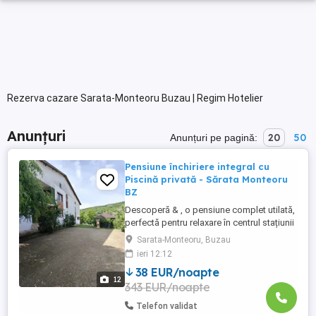
Rezerva cazare Sarata-Monteoru Buzau | Regim Hotelier
Anunțuri
20
50
Anunțuri pe pagină:
Pensiune închiriere integral cu
Piscină privată - Sărata Monteoru
BZ
Descoperă & , o pensiune complet utilată,
perfectă pentru relaxare în centrul stațiunii
balneoclimaterice a , . Ideală pentru familii,
Sarata-Monteoru, Buzau
grupuri sau evenimente private poți
ieri 12:12
închiria camere individuale sau întreaga
38 EUR/noapte
locație (capacitate max. 20 pers). Bucură-
12
343 EUR/noapte
te de piscină privată cu apă sărată, foișor,
...
Telefon validat