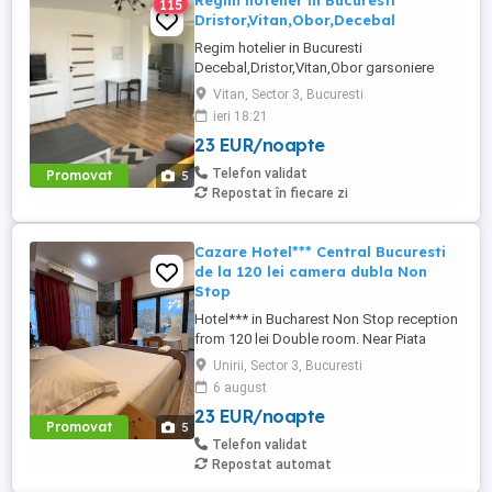
Regim hotelier in Bucuresti
115
Dristor,Vitan,Obor,Decebal
Regim hotelier in Bucuresti
Decebal,Dristor,Vitan,Obor garsoniere
apartamente 2-3 camere,utilate complet,
Vitan, Sector 3, Bucuresti
mobilate modern, aer conditionat,lenjerii
ieri 18:21
prosoape curate,poze reale, televizor Led,
23 EUR/noapte
internet WiFi, foarte curat, discret, Parcare
120 lei 3 ore 150 lei zi garsoniera 250 lei zi
Telefon validat
Promovat
5
2 camere Nu ...
Repostat în fiecare zi
Cazare Hotel*** Central Bucuresti
de la 120 lei camera dubla Non
Stop
Hotel*** in Bucharest Non Stop reception
from 120 lei Double room. Near Piata
Victoriei, Arena Nationala , Piata Unirii .
Unirii, Sector 3, Bucuresti
Tyga concert near. regim hotelier.
6 august
apartament.
23 EUR/noapte
Promovat
5
Telefon validat
Repostat automat