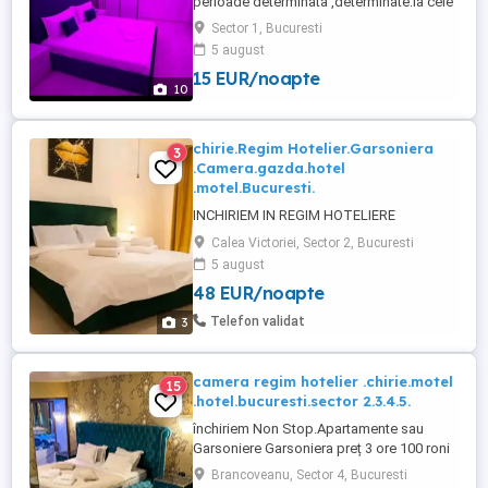
perioade determinata ,determinate.la cele
mai avantajoase preturi Garsoniera 3 Ore
Sector 1, Bucuresti
80 roni 6 Ore 100 roni 24 Ore 140 roni
5 august
apartament Lux 2 dormitor + living 3 Ore
15 EUR/noapte
90 roni 6 ore 120 24 ore 170 roni
10
chirie.Regim Hotelier.Garsoniera
3
.Camera.gazda.hotel
.motel.Bucuresti.
INCHIRIEM IN REGIM HOTELIERE
Calea Victoriei, Sector 2, Bucuresti
5 august
48 EUR/noapte
Telefon validat
3
camera regim hotelier .chirie.motel
15
.hotel.bucuresti.sector 2.3.4.5.
închiriem Non Stop.Apartamente sau
Garsoniere Garsoniera preț 3 ore 100 roni
6 ore 130 roni 24 ore 180 roni Apartament
Brancoveanu, Sector 4, Bucuresti
3 ore 150 roni 6 ore 180 roni 24 ore 250