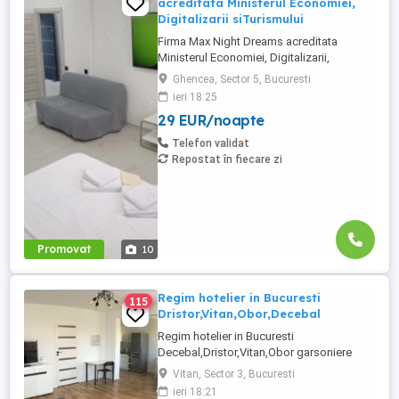
acreditata Ministerul Economiei,
Digitalizarii siTurismului
Firma Max Night Dreams acreditata
Ministerul Economiei, Digitalizarii,
Antreprenoriatului si Turismului închiriază
Ghencea, Sector 5, Bucuresti
in regim hotelier in zona Drumul Taberei -
ieri 18:25
Ghencea diferite tipuri de camere Camera
29 EUR/noapte
single cu o suprafață totală de 16mp
150ei 3ore , 170lei noapte Camera dublă
Telefon validat
cu o suprafață totală de ...
Repostat în fiecare zi
Promovat
10
Regim hotelier in Bucuresti
115
Dristor,Vitan,Obor,Decebal
Regim hotelier in Bucuresti
Decebal,Dristor,Vitan,Obor garsoniere
apartamente 2-3 camere,utilate complet,
Vitan, Sector 3, Bucuresti
mobilate modern, aer conditionat,lenjerii
ieri 18:21