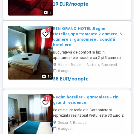
19 EUR/noapte
seri)140 sau 150(1 seara) Zone de
interes,marriot , rahova , ghencea , drumul
5
taberei ...
RIN GRAND HOTEL,Regim
9
Hotelier,apartamente 2 camere, 3
camere si garsoniere , conditii
hoteliere
Bucurați-vă de confort și lux în
apartamentele noastre cu 2 și 3 camere,
situate în prestigioasa rezidență Rin
Vitan – Barzesti, Sector 4, Bucuresti
Grand, în București. Aceste apartamente,
6 august
amenajate cu grijă și rafinament, vă oferă
10
38 EUR/noapte
un mediu călduros și confortabil, perfect
pentru o ședere de neuitat în regim
hotelier. Fiecare apartament ...
Regim hotelier - garsoniere - rin
17
grand residence
Pozele sunt reale din Garsoniere si
reprezinta realitatea! Pretul este 30 Euro zi
Garsonierele cu chirie in regim hotelier se
Sector 4, Bucuresti
afla in Bucuresti, zona Vitan, sector 4,
6 august
aproape de zona Tineretului unde se afla