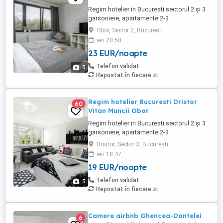
Regim hotelier in Bucuresti sectorul 2 și 3
garsoniere, apartamente 2-3
camere,utilate complet, mobilate modern,
Obor, Sector 2, Bucuresti
aer conditionat,lenjerii prosoape
ieri 20:50
curate,poze reale, televizor Led, internet
23 EUR/noapte
WiFi, foarte curat, discret, De la 130 lei 3
ore De la 150 lei zi garsoniera 200-250 lei
Telefon validat
5
zi 2 camere Nu acceptam ...
Repostat în fiecare zi
Regim hotelier Bucuresti Dristor
60
Vitan Muncii Obor
Regim hotelier in Bucuresti sectorul 2 și 3
garsoniere, apartamente 2-3
camere,utilate complet, mobilate modern,
Dristor, Sector 3, Bucuresti
aer conditionat,lenjerii prosoape
ieri 18:47
curate,poze reale, televizor Led, internet
19 EUR/noapte
WiFi, foarte curat, discret, De la 120 lei 3
ore De la 150 lei zi garsoniera 200-250 lei
Telefon validat
5
zi 2 camere Nu acceptam ...
Repostat în fiecare zi
Camere airbnb Ghencea-Dantelei
6