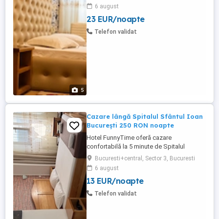
acum si rezervati pana nu se epuizeaza !
6 august
23 EUR/noapte
Telefon validat
5
Cazare lângă Spitalul Sfântul Ioan
București 250 RON noapte
Hotel FunnyTime oferă cazare
confortabilă la 5 minute de Spitalul
Sfântul Ioan, Sector 3 București. Camere
Bucuresti+central, Sector 3, Bucuresti
single, duble și triple disponibile De la 250
6 august
RON noapte Parcare gratuită WiFi gratuit
13 EUR/noapte
Recepție 24h check-in oricând Plată cash
sau card la recepție Ideal pentru
Telefon validat
aparținători și pacienți ...