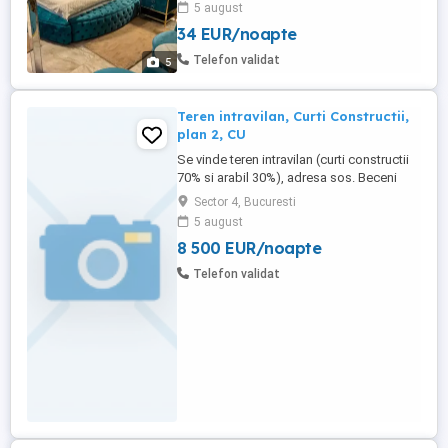
5 august
roni loc parcare gratuit .wifii .smarti
34 EUR/noapte
TV.cont netfix.
Telefon validat
5
Teren intravilan, Curti Constructii,
plan 2, CU
Se vinde teren intravilan (curti constructii
70% si arabil 30%), adresa sos. Beceni
104N, situat in planul 2, aproximativ 42000
Sector 4, Bucuresti
mp (deschidere de 79 metri liniari, lungime
5 august
540 metri liniari), cu certificat de urbanism
8 500 EUR/noapte
din 24.09.2024 Pret 165 euro mp + TVA
Destinaţie: - conform P.U.G. al municipiului
Telefon validat
...