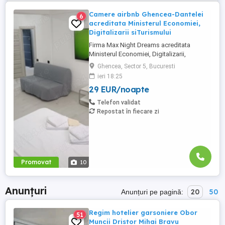
Camere airbnb Ghencea-Dantelei
6
acreditata Ministerul Economiei,
Digitalizarii siTurismului
Firma Max Night Dreams acreditata
Ministerul Economiei, Digitalizarii,
Antreprenoriatului si Turismului închiriază
Ghencea, Sector 5, Bucuresti
in regim hotelier in zona Drumul Taberei -
ieri 18:25
Ghencea diferite tipuri de camere Camera
29 EUR/noapte
single cu o suprafață totală de 16mp
150ei 3ore , 170lei noapte Camera dublă
Telefon validat
cu o suprafață totală de ...
Repostat în fiecare zi
Promovat
10
Anunțuri
20
50
Anunțuri pe pagină:
Regim hotelier garsoniere Obor
51
Muncii Dristor Mihai Bravu