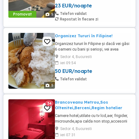
prosoape curate,poze reale, televizor Led,
23 EUR/noapte
internet WiFi, foarte curat, discret, Parcare
120 lei 3 ore 150 lei zi garsoniera 250 lei zi
Telefon validat
Promovat
5
2 camere Nu ...
Repostat în fiecare zi
Organizez Tururi în Filipine!
Organizez tururi în Filipine și dacă vei găsi
6 oameni cu bani și serioși, vei avea
cazare gratuită la Hotel în Filipine, pe
Sector 4, Bucuresti
perioada cât vor sta acei oameni în
ieri 09:54
Filipine. Mulțumesc anticipat!
50 EUR/noapte
Telefon validat
5
Brancoveanu Metrou,Sos
34
Oltenitei,Berceni,Regim hotelier
Camere hotel,utilate cu tv lcd,aer, frigider,
microunde,apa calda non stop,accesorii
pentru igiena, flexibil si discret. Exclus
Sector 4, Bucuresti
companie,minori si petreceri. Preturi 100
ieri 07:31
ron expres(2-3 ore),120 sau 140 camera( 3