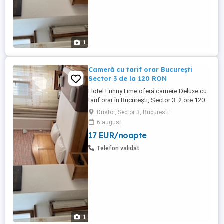
1
Cameră cu tarif orar București
Sector 3 de la 120 RON
Hotel FunnyTime oferă camere Deluxe cu
tarif orar în București, Sector 3. 2 ore 120
RON 3 ore 160 RON 5 ore 300 RON Acces
Dristor, Sector 3, Bucuresti
imediat, fără rezervare în avans Cameră
6 august
Deluxe premium Discreție totală Parcare
17 EUR/noapte
gratuită Plată cash sau card Recepție 24h
Locație: Calea Vitan 275, Sector ...
Telefon validat
1