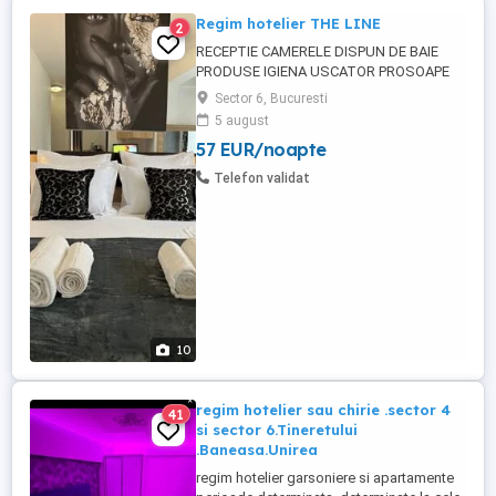
Regim hotelier THE LINE
2
RECEPTIE CAMERELE DISPUN DE BAIE
PRODUSE IGIENA USCATOR PROSOAPE
PATURI DUBLE CU LENJERIE SI PERNE TV
Sector 6, Bucuresti
LED AER CONDITIONAT WIFI +INTERNET
5 august
GRATUIT FRIGIDER FIERBATOR APA +CEAI
57 EUR/noapte
OPTIONAL MIC DEJUN -PRANZ-CINA
TERASA EXTERIOARA SE SEVESC CAFELE
Telefon validat
SUCURI.. PARCARE IN FATA LOCATIEI
OFERIM SERVICI SPALATORIE ...
10
regim hotelier sau chirie .sector 4
41
si sector 6.Tineretului
.Baneasa.Unirea
regim hotelier garsoniere si apartamente