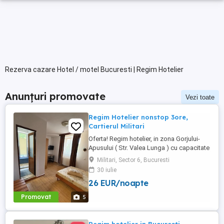
Rezerva cazare Hotel / motel Bucuresti | Regim Hotelier
Anunțuri promovate
Vezi toate
Regim Hotelier nonstop 3ore,
Cartierul Militari
Oferta! Regim hotelier, in zona Gorjului-
Apusului ( Str. Valea Lunga ) cu capacitate
de 13 camere. Accesul se realizeaza NON-
Militari, Sector 6, Bucuresti
STOP la Receptia pensiunii. Tarife: 135 lei
30 iulie
3 ore. 150 lei 4 ore 160 lei 6 ore 230 lei
26 EUR/noapte
noapte (ora 12-ora 12) Pentru rezervari
folositi numarul de telefon NON STOP
Promovat
5