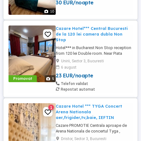
30 EUR/noapte
si Sala Polivalenta. Ca si puncte de interes
langa zona de cazare se mai afla Spitalul
10
Sfantul ...
Cazare Hotel*** Central Bucuresti
de la 120 lei camera dubla Non
Stop
Hotel*** in Bucharest Non Stop reception
from 120 lei Double room. Near Piata
Victoriei, Arena Nationala , Piata Unirii .
Unirii, Sector 3, Bucuresti
Tyga concert near. regim hotelier.
6 august
apartament.
23 EUR/noapte
Promovat
5
Telefon validat
Repostat automat
Cazare Hotel *** TYGA Concert
1
Arena Nationala
aer,frigider,tv,baie, IEFTIN
Cazare PROMOTIE Centrala aproape de
Arena Nationala de concertul Tyga ,
sickick , Lia Manoliu , Bucuresti ! Sunati
Dristor, Sector 3, Bucuresti