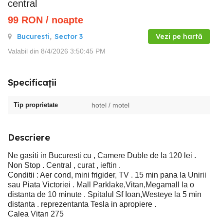
central
99
RON
/ noapte
Bucuresti
,
Sector 3
Vezi pe hartă
Valabil din 8/4/2026 3:50:45 PM
Specificații
Tip proprietate
hotel / motel
Descriere
Ne gasiti in Bucuresti cu , Camere Duble de la 120 lei .
Non Stop . Central , curat , ieftin .
Conditii : Aer cond, mini frigider, TV . 15 min pana la Unirii
sau Piata Victoriei . Mall Parklake,Vitan,Megamall la o
distanta de 10 minute . Spitalul Sf Ioan,Westeye la 5 min
distanta . reprezentanta Tesla in apropiere .
Calea Vitan 275