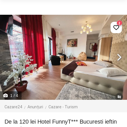
2
1
/ 4
Cazare24
Anunțuri
Cazare - Turism
De la 120 lei Hotel FunnyT*** Bucuresti ieftin