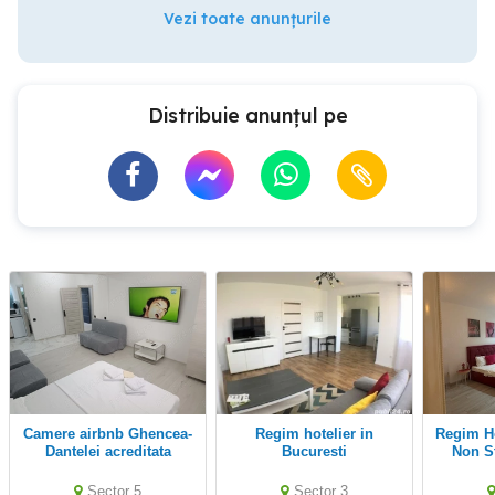
Vezi toate anunțurile
Distribuie anunțul pe
Camere airbnb Ghencea-
Regim hotelier in
Regim Hotelier Bucuresti
Dantelei acreditata
Bucuresti
Non S
Ministerul Economiei,
Dristor,Vitan,Obor,Decebal
Digitalizarii siTurismului
Sector 5
Sector 3