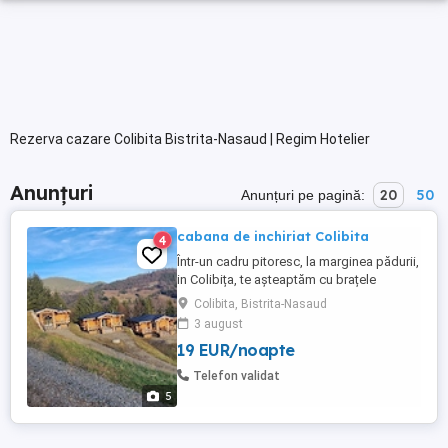
Rezerva cazare Colibita Bistrita-Nasaud | Regim Hotelier
Anunțuri
20
50
Anunțuri pe pagină:
cabana de inchiriat Colibita
4
Într-un cadru pitoresc, la marginea pădurii,
in Colibița, te așteaptăm cu brațele
deschise un adevărat refugiu unde liniștea
Colibita, Bistrita-Nasaud
naturii se îmbină armonios cu confortul
3 august
modern. Construită din bușteni și cu un
19 EUR/noapte
farmec ce amintește de poveștile
scandinave, această cabană este
Telefon validat
alegerea perfectă pentru familii, ...
5