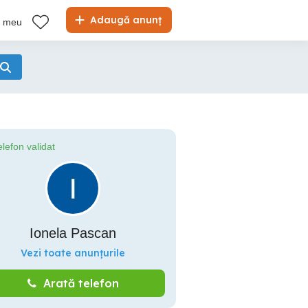
Adaugă anunț
l meu
elefon validat
Ionela Pascan
Vezi toate anunțurile
Arată telefon