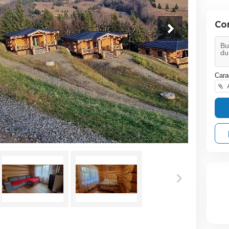
Co
Cara
A