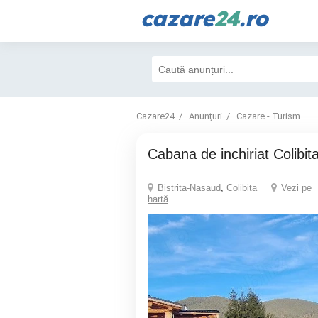
cazare
24
.ro
Cazare24
Anunțuri
Cazare - Turism
cabana de inchiriat Colibit
Bistrita-Nasaud
,
Colibita
Vezi pe
hartă