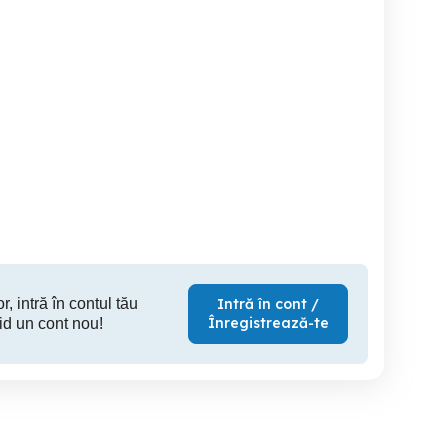
Cabana de inchiriat
Regim hotelier lux
Inchiriez Cabana Iris 1
Baile F
Beclean
Bistrita
500 RON
300 RON
1
r, intră în contul tău
Intră în cont /
Înregistrează-te
id un cont nou!