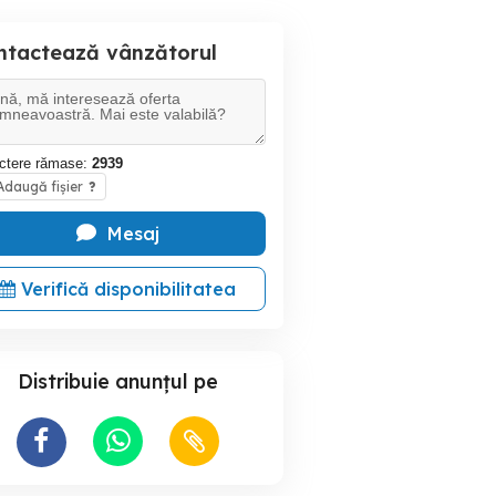
ntactează vânzătorul
ctere rămase:
2939
daugă fișier
?
Mesaj
Verifică disponibilitatea
Distribuie anunțul pe