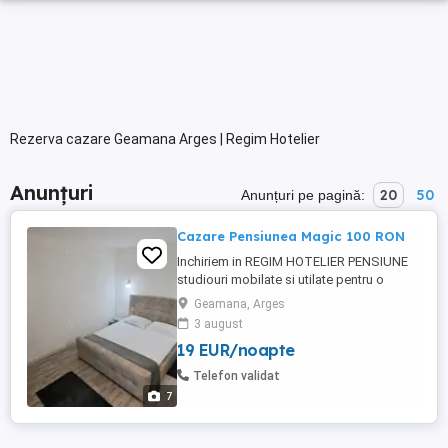
Rezerva cazare Geamana Arges | Regim Hotelier
Anunțuri
20
50
Anunțuri pe pagină:
Cazare Pensiunea Magic 100 RON
Inchiriem in REGIM HOTELIER PENSIUNE
studiouri mobilate si utilate pentru o
acomodare cat mai confortabila, fie pe
Geamana, Arges
termen scurt ori de durata. Locațiile sunt
3 august
situate stradal, locuri libere de parcare ,
19 EUR/noapte
restaurante ,pizza. magazine in
vecinătatea locațiilor . Targul saptamanal
Telefon validat
Bradu Pensiunea Magic ...
7