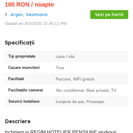
100
RON
/ noapte
Arges
,
Geamana
Vezi pe hartă
Valabil din 8/3/2026 10:46:13 PM
Specificații
Tip proprietate
casa / vila
Cazare muncitori
True
Facilitati
Parcare, WiFi gratuit
Facilitatile camerei
Aer conditionat, Baie privata, TV
Servicii hoteliere
Lenjerie de pat, Prosoape
Descriere
Inchiriem in REGIM HOTELIER PENSIUNE studiouri