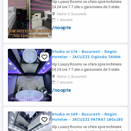
Vip Luxury Rooms va ofera spre inchiriere
24 24 ore 7 7 zile o garsoniera de 5 stele
Luxoase cu un desing unic si deosebit in
Sector 3, Bucuresti
Sector 3 Bucuresti . Garsoniera se alfa in
1 ianuarie
Complex Rezidential Nou . Monitorizare
/noapte
Video in Complex ( de la Politia Locala
Sector 3 ) Aceasta garsoniera are
suprafata de 35mp ...
Studio nr.174 - Bucuresti - Regim
Hotelier - JACUZZI Oglinda TAVAN
Vip Luxury Rooms va ofera spre inchiriere
24 24 ore 7 7 zile o garsoniera de 5 stele
Luxoase cu un desing unic si deosebit in
Sector 3, Bucuresti
Sector 3 Bucuresti . Garsoniera se alfa in
1 ianuarie
Complex Rezidential Nou . Acces Bariera
/noapte
Monitorizare Video in Complex ( de la
Politia Locala Sector 3 ) Loc de parcare
PRIVAT in complex ...
Studio nr.169 - Bucuresti - Regim
Hotelier - JACUZZI PATRAT 180x180
Vip Luxury Rooms va ofera spre inchiriere