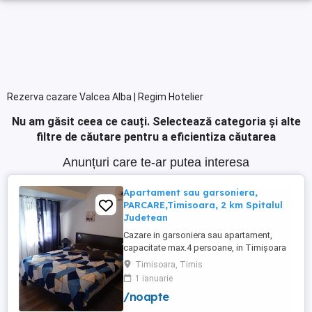
Rezerva cazare Valcea Alba | Regim Hotelier
Nu am găsit ceea ce cauți.
Selectează categoria și alte
filtre de căutare pentru a eficientiza căutarea
Anunțuri care te-ar putea interesa
Apartament sau garsoniera,
PARCARE,Timisoara, 2 km Spitalul
Judetean
Cazare in garsoniera sau apartament,
capacitate max.4 persoane, in Timișoara
la 2 km de Spitalul Judetean. (la doua
Timisoara, Timis
strazi)de zona Calea Buziasului
1 ianuarie
Lic.Electrotimis si la 2 km de Mosnita
/noapte
Noua Centura. PARCARE. Situat la et.1 al
unui imobil, pat simplu sau matrimonial ,tv