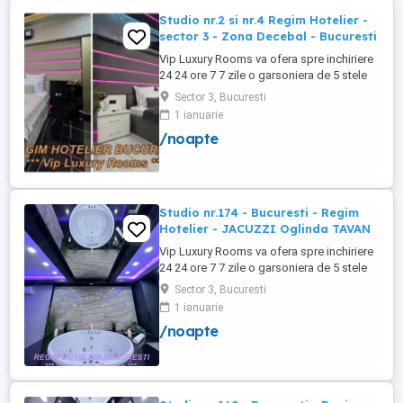
Studio nr.2 si nr.4 Regim Hotelier -
sector 3 - Zona Decebal - Bucuresti
Vip Luxury Rooms va ofera spre inchiriere
24 24 ore 7 7 zile o garsoniera de 5 stele
Luxoase cu un desing unic si deosebit in
Sector 3, Bucuresti
Sector 3 Bucuresti . Garsoniera se alfa in
1 ianuarie
Complex Rezidential Nou . Monitorizare
/noapte
Video in Complex ( de la Politia Locala
Sector 3 ) Aceasta garsoniera are
suprafata de 35mp ...
Studio nr.174 - Bucuresti - Regim
Hotelier - JACUZZI Oglinda TAVAN
Vip Luxury Rooms va ofera spre inchiriere
24 24 ore 7 7 zile o garsoniera de 5 stele
Luxoase cu un desing unic si deosebit in
Sector 3, Bucuresti
Sector 3 Bucuresti . Garsoniera se alfa in
1 ianuarie
Complex Rezidential Nou . Acces Bariera
/noapte
Monitorizare Video in Complex ( de la
Politia Locala Sector 3 ) Loc de parcare
PRIVAT in complex ...