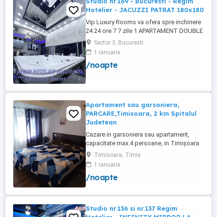
Studio nr.169 - Bucuresti - Regim
Hotelier - JACUZZI PATRAT 180x180
Vip Luxury Rooms va ofera spre inchiriere
24 24 ore 7 7 zile 1 APARTAMENT DOUBLE
ROOMS de 5 stele Luxoasa cu un desing
Sector 3, Bucuresti
unic si deosebit in Sector 3 Bucuresti .
1 ianuarie
APARTAMENTUL se alfa in Complex
/noapte
Rezidential Nou . Acces Bariera
Monitorizare Video in Complex ( de la
Politia Locala Sector 3 ) Loc de parcare ...
Apartament sau garsoniera,
PARCARE,Timisoara, 2 km Spitalul
Judetean
Cazare in garsoniera sau apartament,
capacitate max.4 persoane, in Timișoara
la 2 km de Spitalul Judetean. (la doua
Timisoara, Timis
strazi)de zona Calea Buziasului
1 ianuarie
Lic.Electrotimis si la 2 km de Mosnita
/noapte
Noua Centura. PARCARE. Situat la et.1 al
unui imobil, pat simplu sau matrimonial ,tv
+wifi , frigider, mașină spălat, ...
Studio nr.136 si nr.137 Regim