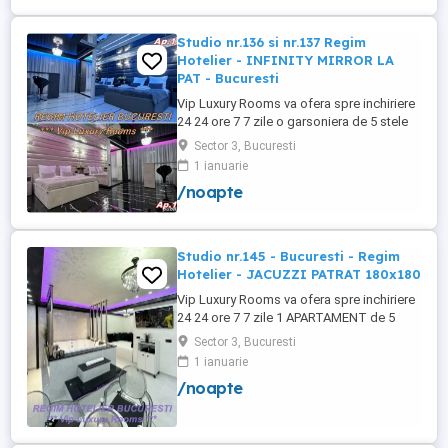
+wifi , frigider, mașină spălat, ...
Studio nr.136 si nr.137 Regim
Hotelier - INFINITY MIRROR LA
PAT - Bucuresti
Vip Luxury Rooms va ofera spre inchiriere
24 24 ore 7 7 zile o garsoniera de 5 stele
Luxoase cu un desing unic si deosebit in
Sector 3, Bucuresti
Sector 3 Bucuresti . Garsoniera se alfa in
1 ianuarie
Complex Rezidential Nou . Acces Bariera
/noapte
Monitorizare Video in Complex ( de la
Politia Locala Sector 3 ) Loc de parcare
PRIVAT in complex ...
Studio nr.145 - Bucuresti - Regim
Hotelier - JACUZZI PATRAT 180x180
Vip Luxury Rooms va ofera spre inchiriere
24 24 ore 7 7 zile 1 APARTAMENT de 5
stele Luxos cu un desing unic si deosebit
Sector 3, Bucuresti
in Sector 3 Bucuresti . APARTAMENTUL se
1 ianuarie
alfa in Complex Rezidential Nou . Acces
/noapte
Bariera Monitorizare Video in Complex (
de la Politia Locala Sector 3 ) Loc de
parcare PRIVAT in complex ...