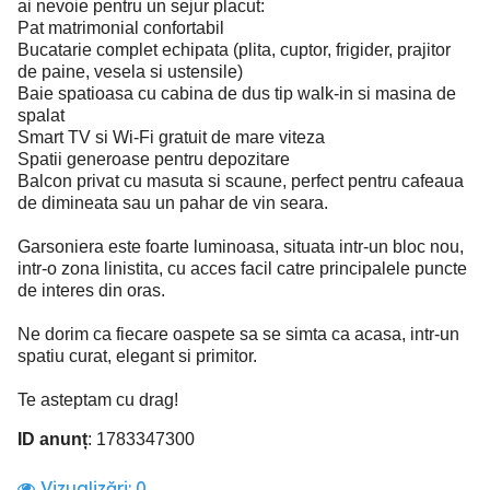
ai nevoie pentru un sejur placut:
Pat matrimonial confortabil
Bucatarie complet echipata (plita, cuptor, frigider, prajitor
de paine, vesela si ustensile)
Baie spatioasa cu cabina de dus tip walk-in si masina de
spalat
Smart TV si Wi-Fi gratuit de mare viteza
Spatii generoase pentru depozitare
Balcon privat cu masuta si scaune, perfect pentru cafeaua
de dimineata sau un pahar de vin seara.
Garsoniera este foarte luminoasa, situata intr-un bloc nou,
intr-o zona linistita, cu acces facil catre principalele puncte
de interes din oras.
Ne dorim ca fiecare oaspete sa se simta ca acasa, intr-un
spatiu curat, elegant si primitor.
Te asteptam cu drag!
ID anunț
: 1783347300
Vizualizări:
0