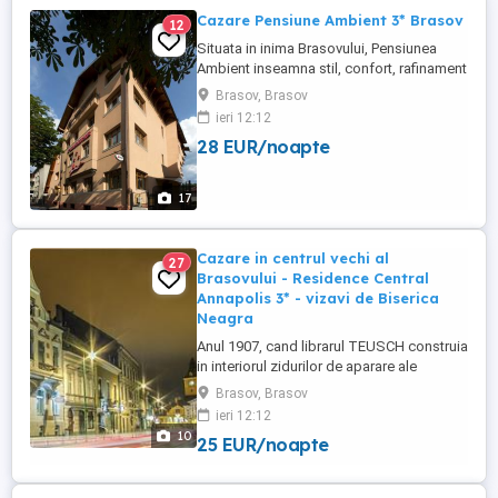
Cazare Pensiune Ambient 3* Brasov
12
Situata in inima Brasovului, Pensiunea
Ambient inseamna stil, confort, rafinament
si eleganta pentru orice anotimp!
Brasov, Brasov
Excelenta in rafinamentul amenajarilor
ieri 12:12
interioare, dar si al dotarilor, atmosfera
28 EUR/noapte
calda si serviciile de cea mai inalta calitate
fac din Pensiune Ambient destinatia ideala
pentru ...
17
Cazare in centrul vechi al
27
Brasovului - Residence Central
Annapolis 3* - vizavi de Biserica
Neagra
Anul 1907, cand librarul TEUSCH construia
in interiorul zidurilor de aparare ale
Brasovului (Kronstadt, Brasso) pe strada
Brasov, Brasov
Targul Cailor (actualul Gheorghe Baritiu)
ieri 12:12
intr-un autentic stil Art Nouveau
10
25 EUR/noapte
(Jugendstil) vila care astazi se numeste
Residence Central Annapolis. Dl. TEUSCH
ajutat de fiicele ...