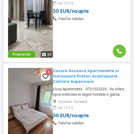
situate in puncte cheie ale orasului
ieri 13:14
Suceava: Bulevardul George Enescu.
30 EUR/noapte
Kaufland George Enescu In centrul
Orasului pe Esplanada langa McDonald's.
Telefon validat
Zamca Bulevardul 1 Mai Obcini Bulevardul
...
Promovat
20
Cazare Suceava Apartamente si
4
Garsoniere Preturi avantajoase
Calitate Superioara
Cozy Apartments - 0731522225 - Va ofera
spre inchiriere in regim hotelier o gama
variata de apartamente si garsoniere
Suceava, Suceava
situate in puncte cheie ale orasului
ieri 13:13
Suceava: Bulevardul George Enescu. In
30 EUR/noapte
centrul Orasului pe Esplanada langa
McDonald's. Bulevardul 1 Mai Obcini
Telefon validat
Zamca Burdujeni Ipotesti Pentru ...