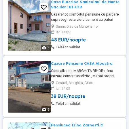
Casa Biacribo Sanicolaul de Munte
Sacuieni BIHOR
Cazare tot confortul pensiune cu parcare
supravegheata vidio camere cu paturi
matrimoniale cu bai proprii wifi tv ciubar
Sannicolau de Munte, Bihor
,gratare , loc de gatit , si alte facilitati
ieri 14:05
camere pentru 2 si 3 persone camerele
48 EUR/noapte
dispun de incalzire reglabila dupa
preferintele cazatilor .pentru MUNCITORI
Telefon validat
5
SUNATI LA ...
Cazare Pensiune CASA Albastra
Casa albasta MARGHITA BIHOR ofera
cazare camere incalzite , cu bai propri ,
cablu tv wifi utilitati. Camere cu 2 si 3
Central, Marghita, Bihor
paturi .acceptam MUNCITORII pe termen
ieri 14:05
lung facem reducere .
38 EUR/noapte
Telefon validat
5
Pensiunea Irina Zarnesti 3!