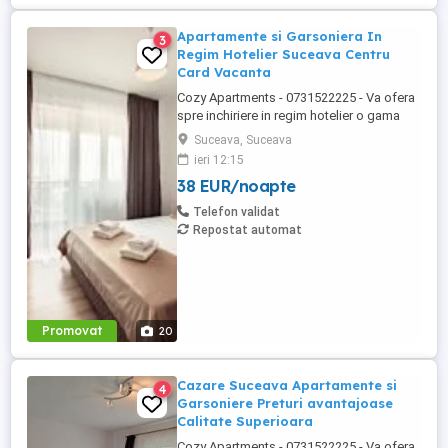
Apartamente si Garsoniera In
3
Regim Hotelier Suceava Centru
Card Vacanta
Cozy Apartments - 0731522225 - Va ofera
spre inchiriere in regim hotelier o gama
variata de apartamente si garsoniere
Suceava, Suceava
situate in puncte cheie ale orasului
ieri 12:15
Suceava: Bulevardul George Enescu. In
38 EUR/noapte
centrul Orasului pe Esplanada langa
McDonald's. Bulevardul 1 Mai Obcini
Telefon validat
Zamca Burdujeni Ipotesti Pentru ...
Repostat automat
Promovat
20
Cazare Suceava Apartamente si
4
Garsoniere Preturi avantajoase
Calitate Superioara
Cozy Apartments - 0731522225 - Va ofera