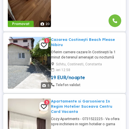
Promovat
20
Cazarea Costinești Beach Please
1
Nibiru
Oferim camere cazare în Costinești la 1
minut de terenul amenajat cu nocturnă
pentru basket, fotbal, tenis, 3 minute față
Schitu, Costinesti, Constanta
de Parcul de Distracții, 4 minute față de
ieri 12:58
Gara Tabără Costinești și 5 - 7 minute față
19 EUR/noapte
de plajă (Obelisc sau Tineretului). Cazarea
se face în: - 22 camere triple, un pat
Telefon validat
5
matrimonial ...
Apartamente si Garsoniera In
3
Regim Hotelier Suceava Centru
Card Vacanta
Cozy Apartments - 0731522225 - Va ofera
spre inchiriere in regim hotelier o gama