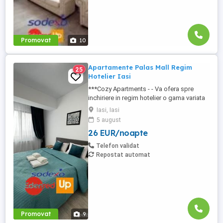
Promovat
10
Apartamente Palas Mall Regim
25
Hotelier Iasi
***Cozy Apartments - - Va ofera spre
inchiriere in regim hotelier o gama variata
de apartamente si garsoniere situate in
Iasi, Iasi
puncte cheie ale orasului doar in
5 august
complexe rezidentiale noi: *Zona Palas
26 EUR/noapte
Mall - Centru - Complex Lazar Residence;
*Zona Palas Mall - Centru Complex Q
Telefon validat
Residence; *Zona Palas Mall - ...
Repostat automat
Promovat
9