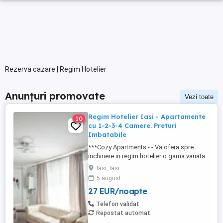
Rezerva cazare | Regim Hotelier
Anunțuri promovate
Vezi toate
Regim Hotelier Iasi - Apartamente
10
cu 1-2-3-4 Camere. Preturi
Imbatabile
***Cozy Apartments - - Va ofera spre
inchiriere in regim hotelier o gama variata
de apartamente si garsoniere situate in
Iasi, Iasi
puncte cheie ale orasului doar in
5 august
complexe rezidentiale noi: *Zona Palas
27 EUR/noapte
Mall - Centru - Complex Lazar Residence;
*Zona Palas Mall - Centru Complex Q
Telefon validat
Residence; *Zona Palas Mall - ...
Repostat automat