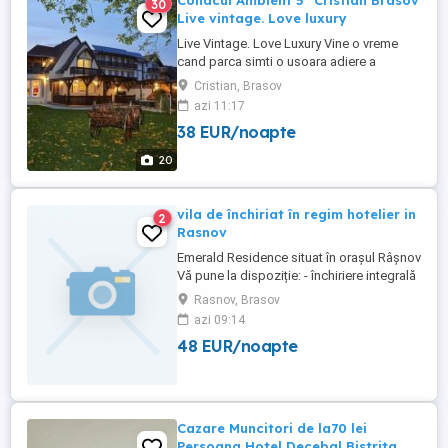
Conacul Ambient 5* Cristian Brasov
30
Live vintage. Love luxury
Live Vintage. Love Luxury Vine o vreme
cand parca simti o usoara adiere a
trecutului mangaindu-ti pleopele...si uite
Cristian, Brasov
asa, pe nesimtite, te trezesti in fata
azi 11:17
falnicelor porti ale conacului Ambient din
38 EUR/noapte
Cristian, la 12 km de Brasov. Noua mosie
are o mare virtute, dragi oaspeti, pentru ca
20
aici si numai ...
vila de închiriat în regim hotelier in
2
Rasnov
Emerald Residence situat în orașul Râșnov
Vă pune la dispoziție: - închiriere integrală
pentru 21 persoane - 9 camere cu băi cu
Rasnov, Brasov
duș și balcon - Wifi și cablu tv - Un lounge
azi 09:14
spațios și elegant - Grătar - Parcare privată
48 EUR/noapte
- Poiana Brasov- 9 km - Cetatea Râșnov - 1
km - Peștera Valea Cetății -2,8 km - ...
Cazare Muncitori de la70 lei
Persoana Hotel Decebal Bistrita