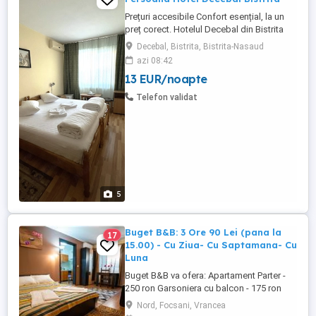
Prețuri accesibile Confort esențial, la un
preț corect. Hotelul Decebal din Bistrita
este cea mai accesibila cazare hoteliera
Decebal, Bistrita, Bistrita-Nasaud
din oras si dispune de baie proprie,
azi 08:42
frigider si televizor in fiecare camera.
13 EUR/noapte
Locatie centrala Hotelul este situat în zona
Pieței Decebal Bistrita, într-o locație
Telefon validat
centrală, ...
5
Buget B&B: 3 Ore 90 Lei (pana la
17
15.00) - Cu Ziua- Cu Saptamana- Cu
Luna
Buget B&B va ofera: Apartament Parter -
250 ron Garsoniera cu balcon - 175 ron
Camera dubla cu balcon - 165 ron Camere
Nord, Focsani, Vrancea
fara balcon: dubla- 165 ron twin- 165 ron