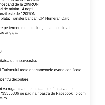
 incepand de la 299RON
ari de minim 14 nopti.
ranzit este de 120RON.
lata: Transfer bancar, OP, Numerar, Card.
re pe termen mediu si lung cu alte societati
ze angajatii.
00
esitatea dumneavoastra.
l Turismului toate apartamentele avand certificate
a pentru decontare.
ari va rugam sa ne contactati telefonic sau pe
0733335336 pe pagina noastra de Facebook: fb.com
s.ro