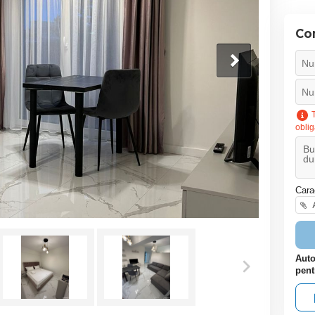
Co
T
oblig
Cara
A
Auto
pent