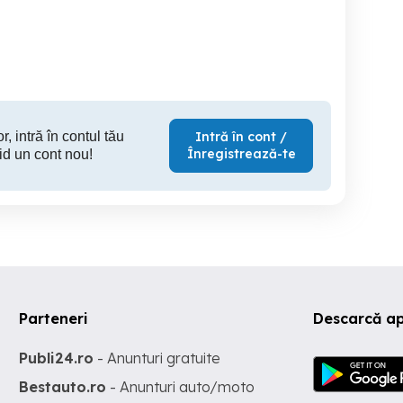
Orasului 1/2 Camere
Exclusive
Suceava
Suceava
S
150 RON
189 RON
14
r, intră în contul tău
Intră în cont /
Înregistrează-te
id un cont nou!
Parteneri
Descarcă ap
Publi24.ro
- Anunturi gratuite
Bestauto.ro
- Anunturi auto/moto