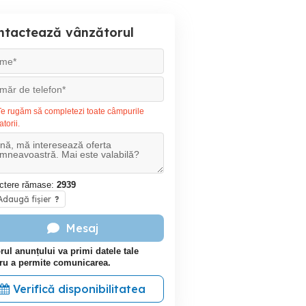
ntactează vânzătorul
e rugăm să completezi toate câmpurile
atorii.
ctere rămase:
2939
daugă fișier
?
Mesaj
rul anunțului va primi datele tale
ru a permite comunicarea.
Verifică disponibilitatea