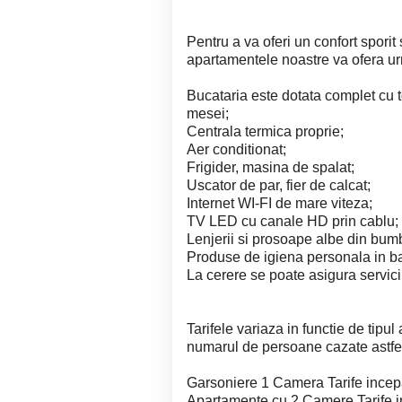
Pentru a va oferi un confort sporit
apartamentele noastre va ofera urm
Bucataria este dotata complet cu t
mesei;
Centrala termica proprie;
Aer conditionat;
Frigider, masina de spalat;
Uscator de par, fier de calcat;
Internet WI-FI de mare viteza;
TV LED cu canale HD prin cablu;
Lenjerii si prosoape albe din bum
Produse de igiena personala in ba
La cerere se poate asigura servici
Tarifele variaza in functie de tipul
numarul de persoane cazate astfe
Garsoniere 1 Camera Tarife inc
Apartamente cu 2 Camere Tarife 