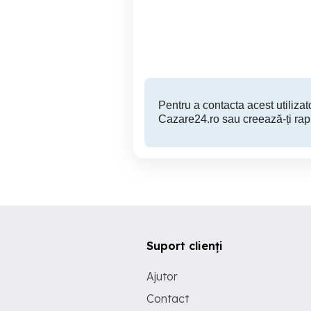
importante obiective
turistice si zone de interes
Suceava
149 RON
Pentru a contacta acest utilizato
Cazare24.ro sau creează-ți rap
Suport clienți
Ajutor
Contact