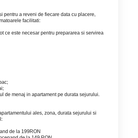
 si pentru a reveni de fiecare data cu placere,
atoarele facilitati:
ot ce este necesar pentru prepararea si servirea
bac;
i;
ul de menaj in apartament pe durata sejurului.
 apartamentului ales, zona, durata sejurului si
l:
epand de la 199RON
incepand de la 149 RON