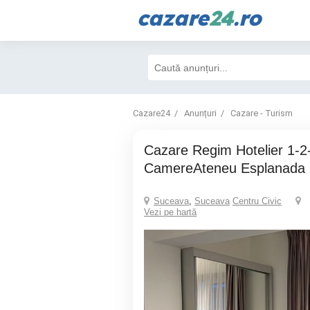
cazare
24
.ro
Cazare24
Anunțuri
Cazare - Turism
Cazare Regim Hotelier 1-2-3-4
CamereAteneu Esplanada 
Suceava
,
Suceava
Centru Civic
Vezi pe hartă