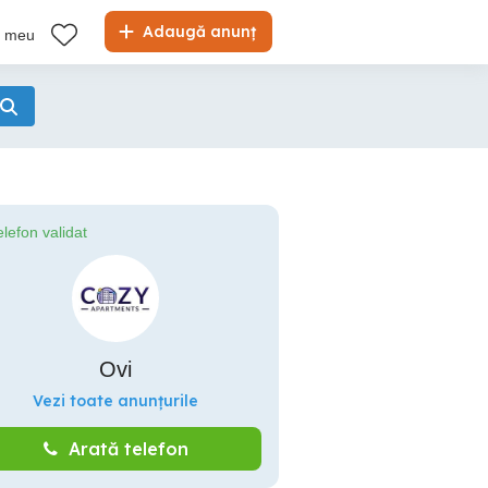
Adaugă anunț
l meu
elefon validat
Ovi
Vezi toate anunțurile
Arată telefon