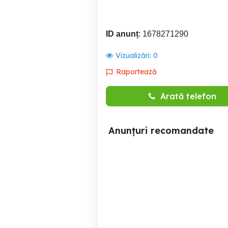
ID anunț
: 1678271290
Vizualizări:
0
Raportează
Arată telefon
Anunțuri recomandate
Regim Hotelier in Centrul
Inchiriez garsonieră regim
Sucevei langa cele mai