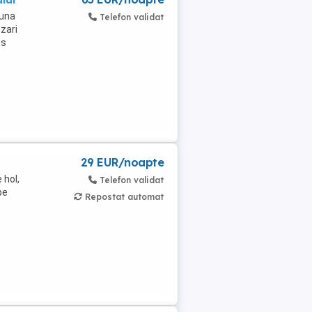
muna
Telefon validat
zari
es
29 EUR/noapte
 hol,
Telefon validat
pe
Repostat automat