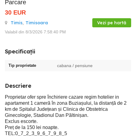
Parcare
30
EUR
Timis
,
Timisoara
Vezi pe hartă
Valabil din 8/3/2026 7:58:40 PM
Specificații
Tip proprietate
cabana / pensiune
Descriere
Proprietar ofer spre închiriere cazare regim hotelier in
apartament 1 cameră în zona Buziașului, la distanță de 2
km de Spitalul Județean și Clinica de Obstetrica
Ginecologie, Stadionul Dan Păltinișan.
Exclus escorte.
Preț de la 150 lei noapte.
TEL:0_7_2_3_9_6_7_9_8_5