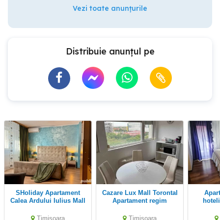
Vezi toate anunțurile
Distribuie anunțul pe
SHoliday Apartament
Cazare Lux Mall Torontal
Apartament regim
Calea Ardului Iulius Mall
Apartament regim
hotel
hotelier
Timisoara
Timisoara