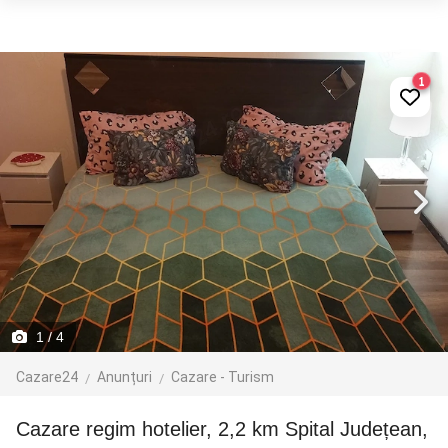
1
1
/ 4
Cazare24
Anunțuri
Cazare - Turism
Cazare regim hotelier, 2,2 km Spital Județean,