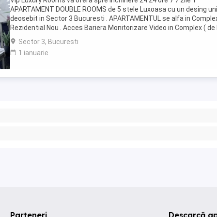
Vip Luxury Rooms va ofera spre inchiriere 24 24 ore 7 7 zile 1
APARTAMENT DOUBLE ROOMS de 5 stele Luxoasa cu un desing uni
deosebit in Sector 3 Bucuresti . APARTAMENTUL se alfa in Comple
Rezidential Nou . Acces Bariera Monitorizare Video in Complex ( de 
Politia Locala Sector 3 ) Loc de parcare ...
Sector 3, Bucuresti
1 ianuarie
Parteneri
Descarcă ap