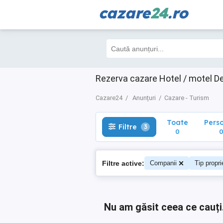
cazare
24
.ro
Toate
Perso
Filtre
3
0
0
Rezerva cazare Hotel / motel Del
Cazare24
Anunțuri
Cazare - Turism
Toate
Pers
Filtre
3
0
Filtre active:
Companii
Tip propri
Nu am găsit ceea ce cauți