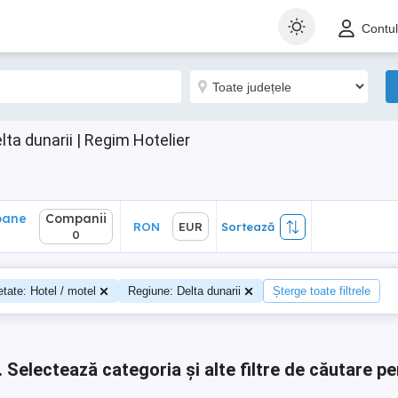
ane
Companii
RON
EUR
Sortează
Contu
0
ta dunarii | Regim Hotelier
oane
Companii
RON
EUR
Sortează
0
0
etate: Hotel / motel
Regiune: Delta dunarii
Șterge toate filtrele
.
Selectează categoria și alte filtre de căutare pe