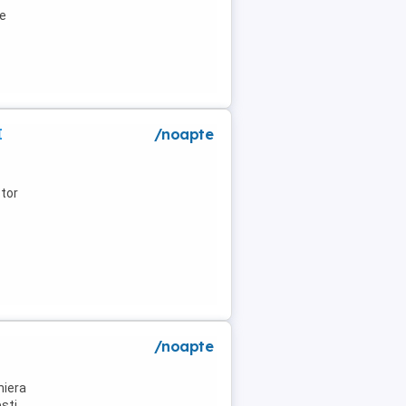
de
I
/noapte
tor
/noapte
niera
ti .