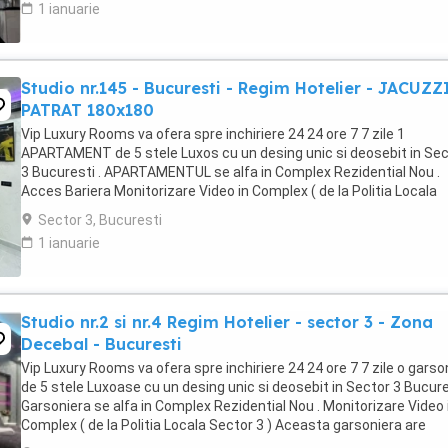
1 ianuarie
Studio nr.145 - Bucuresti - Regim Hotelier - JACUZZ
PATRAT 180x180
Vip Luxury Rooms va ofera spre inchiriere 24 24 ore 7 7 zile 1
APARTAMENT de 5 stele Luxos cu un desing unic si deosebit in Sec
3 Bucuresti . APARTAMENTUL se alfa in Complex Rezidential Nou .
Acces Bariera Monitorizare Video in Complex ( de la Politia Locala
Sector 3 ) Loc de parcare PRIVAT in complex ...
Sector 3, Bucuresti
1 ianuarie
Studio nr.2 si nr.4 Regim Hotelier - sector 3 - Zona
Decebal - Bucuresti
Vip Luxury Rooms va ofera spre inchiriere 24 24 ore 7 7 zile o garso
de 5 stele Luxoase cu un desing unic si deosebit in Sector 3 Bucures
Garsoniera se alfa in Complex Rezidential Nou . Monitorizare Video 
Complex ( de la Politia Locala Sector 3 ) Aceasta garsoniera are
suprafata de 35mp ...