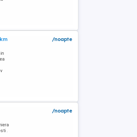
 km
/noapte
in
lea
tv
/noapte
niera
ti .