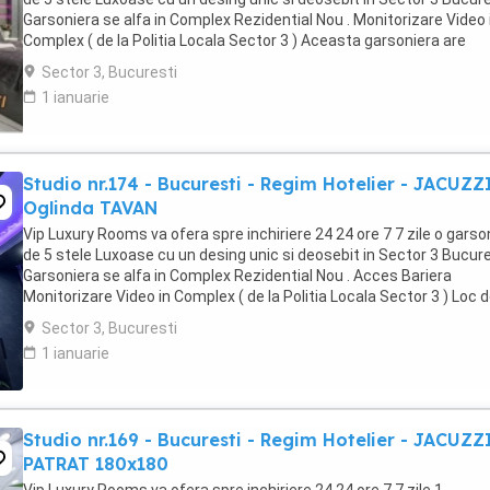
Garsoniera se alfa in Complex Rezidential Nou . Monitorizare Video 
Complex ( de la Politia Locala Sector 3 ) Aceasta garsoniera are
suprafata de 35mp ...
Sector 3, Bucuresti
1 ianuarie
Studio nr.174 - Bucuresti - Regim Hotelier - JACUZZ
Oglinda TAVAN
Vip Luxury Rooms va ofera spre inchiriere 24 24 ore 7 7 zile o garso
de 5 stele Luxoase cu un desing unic si deosebit in Sector 3 Bucures
Garsoniera se alfa in Complex Rezidential Nou . Acces Bariera
Monitorizare Video in Complex ( de la Politia Locala Sector 3 ) Loc 
parcare PRIVAT in complex ...
Sector 3, Bucuresti
1 ianuarie
Studio nr.169 - Bucuresti - Regim Hotelier - JACUZZ
PATRAT 180x180