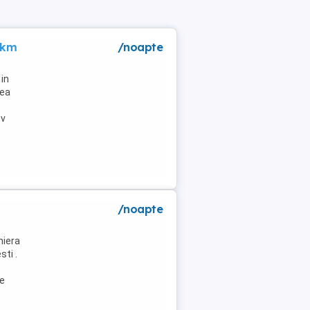
 km
/noapte
in
lea
tv
/noapte
niera
ti .
de