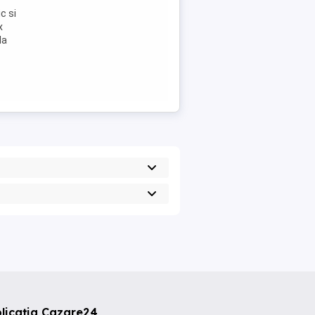
c si
x
la
licația Cazare24