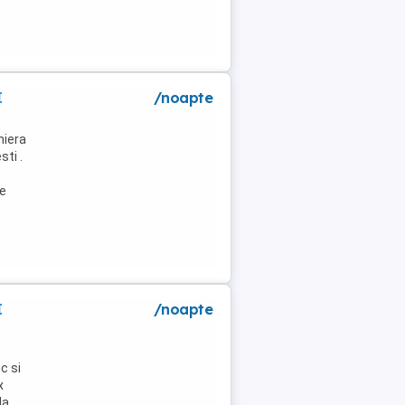
I
/noapte
niera
ti .
de
I
/noapte
c si
x
la