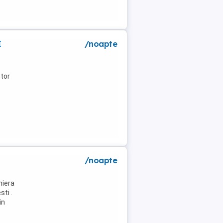
I
/noapte
tor
/noapte
niera
ti .
in