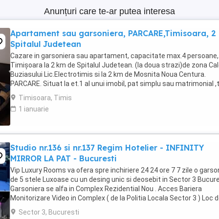
Anunțuri care te-ar putea interesa
Apartament sau garsoniera, PARCARE,Timisoara, 2
Spitalul Judetean
Cazare in garsoniera sau apartament, capacitate max.4 persoane, 
Timișoara la 2 km de Spitalul Judetean. (la doua strazi)de zona Ca
Buziasului Lic.Electrotimis si la 2 km de Mosnita Noua Centura.
PARCARE. Situat la et.1 al unui imobil, pat simplu sau matrimonial ,
+wifi , frigider, mașină spălat, ...
Timisoara, Timis
1 ianuarie
Studio nr.136 si nr.137 Regim Hotelier - INFINITY
MIRROR LA PAT - Bucuresti
Vip Luxury Rooms va ofera spre inchiriere 24 24 ore 7 7 zile o garso
de 5 stele Luxoase cu un desing unic si deosebit in Sector 3 Bucures
Garsoniera se alfa in Complex Rezidential Nou . Acces Bariera
Monitorizare Video in Complex ( de la Politia Locala Sector 3 ) Loc 
parcare PRIVAT in complex ...
Sector 3, Bucuresti