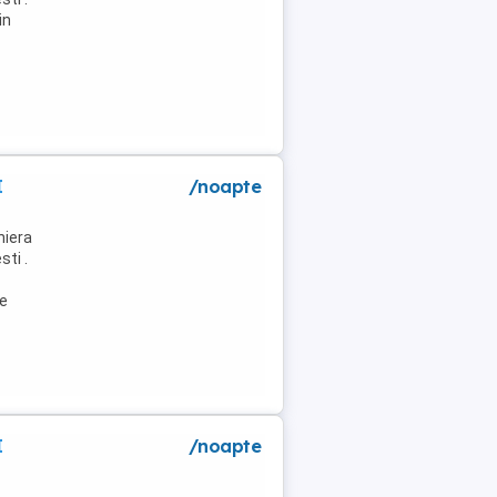
in
I
/noapte
niera
ti .
de
I
/noapte