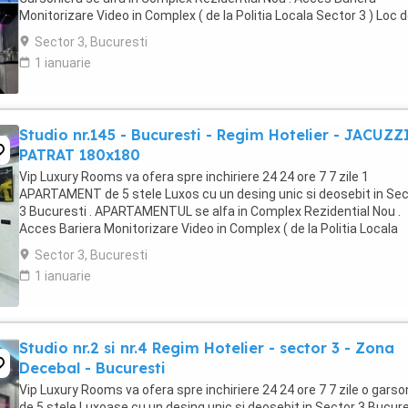
Monitorizare Video in Complex ( de la Politia Locala Sector 3 ) Loc 
parcare PRIVAT in complex ...
Sector 3, Bucuresti
1 ianuarie
Studio nr.145 - Bucuresti - Regim Hotelier - JACUZZ
PATRAT 180x180
Vip Luxury Rooms va ofera spre inchiriere 24 24 ore 7 7 zile 1
APARTAMENT de 5 stele Luxos cu un desing unic si deosebit in Sec
3 Bucuresti . APARTAMENTUL se alfa in Complex Rezidential Nou .
Acces Bariera Monitorizare Video in Complex ( de la Politia Locala
Sector 3 ) Loc de parcare PRIVAT in complex ...
Sector 3, Bucuresti
1 ianuarie
Studio nr.2 si nr.4 Regim Hotelier - sector 3 - Zona
Decebal - Bucuresti
Vip Luxury Rooms va ofera spre inchiriere 24 24 ore 7 7 zile o garso
de 5 stele Luxoase cu un desing unic si deosebit in Sector 3 Bucures