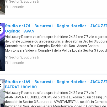
Sector 3, Bucuresti
1 ianuarie
Studio nr.174 - Bucuresti - Regim Hotelier - JACUZZ
Oglinda TAVAN
Vip Luxury Rooms va ofera spre inchiriere 24 24 ore 7 7 zile o garso
de 5 stele Luxoase cu un desing unic si deosebit in Sector 3 Bucures
Garsoniera se alfa in Complex Rezidential Nou . Acces Bariera
Monitorizare Video in Complex ( de la Politia Locala Sector 3 ) Loc 
parcare PRIVAT in complex ...
Sector 3, Bucuresti
1 ianuarie
Studio nr.169 - Bucuresti - Regim Hotelier - JACUZZ
PATRAT 180x180
Vip Luxury Rooms va ofera spre inchiriere 24 24 ore 7 7 zile 1
APARTAMENT DOUBLE ROOMS de 5 stele Luxoasa cu un desing uni
deosebit in Sector 3 Bucuresti . APARTAMENTUL se alfa in Comple
Rezidential Nou . Acces Bariera Monitorizare Video in Complex ( de 