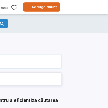
Adaugă anunț
l meu
ntru a eficientiza căutarea