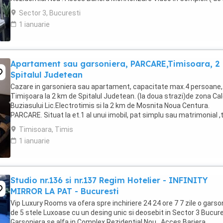
Politia Locala Sector 3 ) Loc de parcare ...
Sector 3, Bucuresti
1 ianuarie
Apartament sau garsoniera, PARCARE,Timisoara, 2
Spitalul Judetean
Cazare in garsoniera sau apartament, capacitate max.4 persoane, 
Timișoara la 2 km de Spitalul Judetean. (la doua strazi)de zona Ca
Buziasului Lic.Electrotimis si la 2 km de Mosnita Noua Centura.
PARCARE. Situat la et.1 al unui imobil, pat simplu sau matrimonial ,
+wifi , frigider, mașină spălat, ...
Timisoara, Timis
1 ianuarie
Studio nr.136 si nr.137 Regim Hotelier - INFINITY
MIRROR LA PAT - Bucuresti
Vip Luxury Rooms va ofera spre inchiriere 24 24 ore 7 7 zile o garso
de 5 stele Luxoase cu un desing unic si deosebit in Sector 3 Bucures
Garsoniera se alfa in Complex Rezidential Nou . Acces Bariera