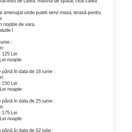
at-filtru de cafea, masină de spălat, ceai cafea
l amenajat unde puteti servi masa, terasă pentru
e
n noptile de vara.
tuite !
iunie :
i:
: 125 Lei
 Lei noapte
e până în data de 18 iunie :
i:
: 150 Lei
 Lei noapte
e până în data de 25 iunie :
i:
: 175 Lei
 Lei noapte
e până în data de 02 iulie :