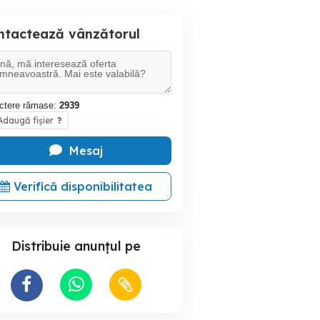
ntactează vânzătorul
ctere rămase:
2939
daugă fișier
?
Mesaj
Verifică disponibilitatea
Distribuie anunțul pe