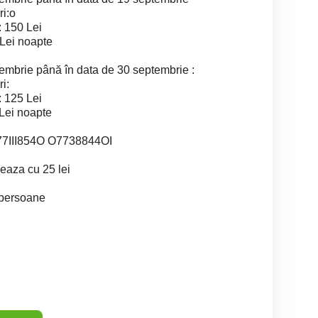
ri:o
: 150 Lei
 Lei noapte
tembrie până în data de 30 septembrie :
i:
: 125 Lei
 Lei noapte
 O77III854O O7738844OI
xeaza cu 25 lei
 persoane