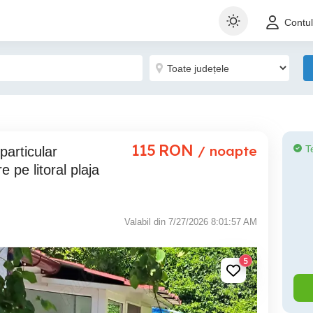
Contu
115
RON
/ noapte
T
 pe litoral plaja
Valabil din 7/27/2026 8:01:57 AM
5