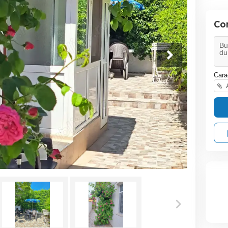
Co
Cara
A