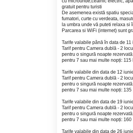
cu microunde,ceainic electric, apar
gratuit pentru turisti
De asemenea există spatiu specia
fumatori, curte cu verdeata, masut
la umbra unde vă puteti relaxa si î
Parcarea si WiFi (internet) sunt gra
Tarife valabile până în data de 11 
Tarif pentru Camera dublă - 2 locur
pentru o singură noapte rezervată
pentru 7 sau mai multe nopți: 115
Tarife valabile din data de 12 iuni
Tarif pentru Camera dublă - 2 locur
pentru o singură noapte rezervată
pentru 7 sau mai multe nopți: 135
Tarife valabile din data de 19 iuni
Tarif pentru Camera dublă - 2 locur
pentru o singură noapte rezervată
pentru 7 sau mai multe nopți: 160
Tarife valabile din data de 26 iuni