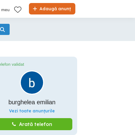
Adaugă anunț
l meu
elefon validat
burghelea emilian
Vezi toate anunțurile
Arată telefon