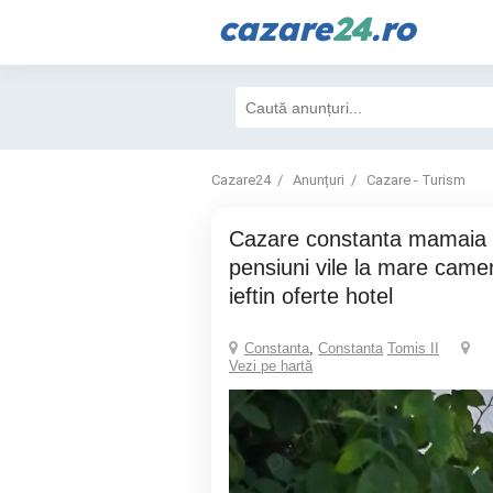
cazare
24
.ro
Cazare24
Anunțuri
Cazare - Turism
cazare constanta mamaia particular
pensiuni vile la mare camere
ieftin oferte hotel
Constanta
,
Constanta
Tomis II
Vezi pe hartă