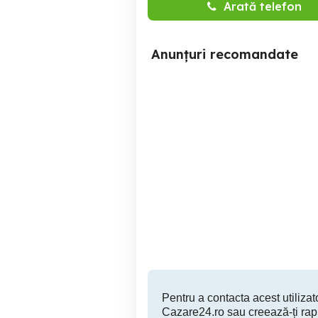
Arată telefon
Anunțuri recomandate
Apartament 2 camere zona
Cazare plaja trei papuci
Butoaie
Constanta
250 RON
Pentru a contacta acest utilizato
Cazare24.ro sau creează-ți rap