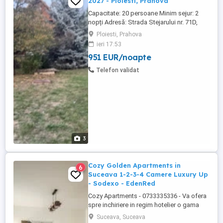
2027 - Ploiesti, Prahova
Capacitate: 20 persoane Minim sejur: 2
nopți Adresă: Strada Stejarului nr. 71D,
Ploiești Configurație: 8 camere 3 băi 3
Ploiesti, Prahova
bucătării utilate TV în fiecare cameră Aer
ieri 17:53
condiționat WiFi Mașină de spălat Terasă
951 EUR/noapte
și grătar în curte Parcare în curte Preț: 5000
lei noapte pentru grup de până ...
Telefon validat
3
Cozy Golden Apartments in
6
Suceava 1-2-3-4 Camere Luxury Up
- Sodexo - EdenRed
Cozy Apartments - 0733335336 - Va ofera
spre inchiriere in regim hotelier o gama
variata de apartamente si garsoniere
Suceava, Suceava
situate in puncte cheie ale orasului