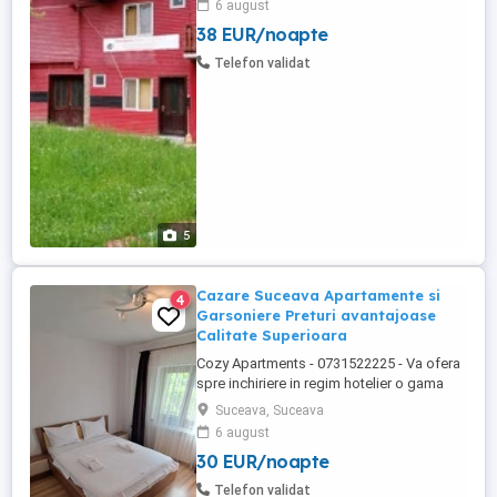
6 august
margarete oferă WiFi gratuit,parcare
38 EUR/noapte
gratuita,aces la bucatarie,etc.. Această
pensiune se află la 15 km de Dino Parc și
Telefon validat
la 34 km de Piaţa ...
5
Cazare Suceava Apartamente si
4
Garsoniere Preturi avantajoase
Calitate Superioara
Cozy Apartments - 0731522225 - Va ofera
spre inchiriere in regim hotelier o gama
variata de apartamente si garsoniere
Suceava, Suceava
situate in puncte cheie ale orasului
6 august
Suceava: Bulevardul George Enescu. In
30 EUR/noapte
centrul Orasului pe Esplanada langa
McDonald's. Bulevardul 1 Mai Obcini
Telefon validat