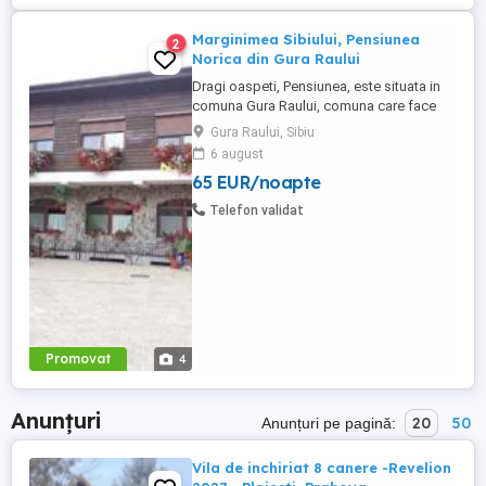
Marginimea Sibiului, Pensiunea
2
Norica din Gura Raului
Dragi oaspeti, Pensiunea, este situata in
comuna Gura Raului, comuna care face
parte din salba celor mai vechi, frumoase
Gura Raului, Sibiu
si instarite asezari ce alcatuiesc
6 august
Marginimea Sibiului, la 18 km de Sibiu in
65 EUR/noapte
directia Sebes (Cristian, Orlat, Gura
Raului). Pentru cazare va stau la dispozitie
Telefon validat
14 locuri in 7 camere ...
Promovat
4
Anunțuri
20
50
Anunțuri pe pagină:
Vila de inchiriat 8 canere -Revelion