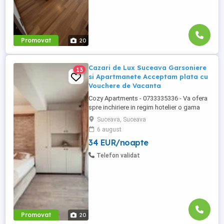
Promovat
20
Cazari de Lux Suceava Garsoniere
13
si Apartmanete Acceptam plata cu
Vouchere de Vacanta
Cozy Apartments - 0733335336 - Va ofera
spre inchiriere in regim hotelier o gama
variata de apartamente si garsoniere
Suceava, Suceava
situate in puncte cheie ale orasului
6 august
Suceava: Bulevardul George Enescu.
34 EUR/noapte
Kaufland George Enescu In centrul
Orasului pe Esplanada langa McDonald's.
Telefon validat
Zamca Bulevardul 1 Mai Obcini Bulevardul
...
Promovat
20