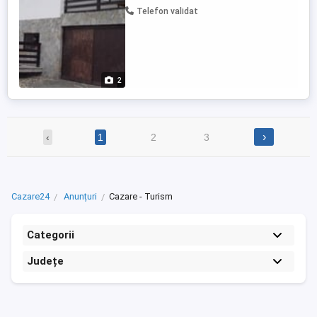
Telefon validat
2
›
‹
1
2
3
Cazare24
Anunțuri
Cazare - Turism
Categorii
Județe