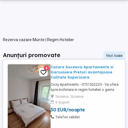
Rezerva cazare Munte | Regim Hotelier
Anunțuri promovate
Vezi toate
Cazare Suceava Apartamente si
4
Garsoniere Preturi avantajoase
Calitate Superioara
Cozy Apartments - 0731522225 - Va ofera
spre inchiriere in regim hotelier o gama
variata de apartamente si garsoniere
Suceava, Suceava
situate in puncte cheie ale orasului
6 august
Suceava: Bulevardul George Enescu. In
30 EUR/noapte
centrul Orasului pe Esplanada langa
McDonald's. Bulevardul 1 Mai Obcini
Telefon validat
Zamca Burdujeni Ipotesti Pentru ...