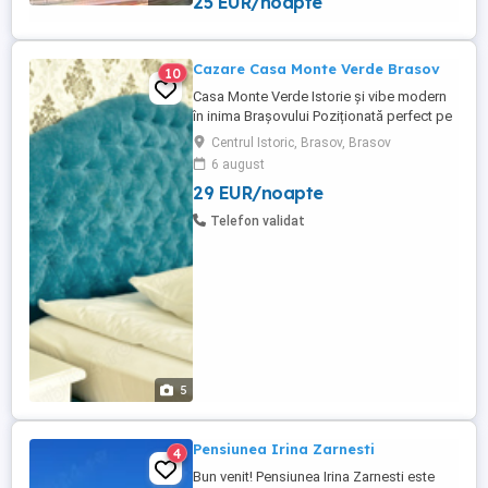
25 EUR/noapte
(Jugendstil) vila care astazi se numeste
Residence Central Annapolis. Dl. TEUSCH
ajutat de fiicele ...
Cazare Casa Monte Verde Brasov
10
Casa Monte Verde Istorie și vibe modern
în inima Brașovului Poziționată perfect pe
Strada Nicolae Bălcescu nr. 26, Casa
Centrul Istoric, Brasov, Brasov
Monte Verde îți oferă combinația ideală
6 august
între farmecul istoric și confortul modern,
29 EUR/noapte
chiar în centrul Brașovului. Un loc plin de
povești Clădirea este un monument istoric
Telefon validat
construit ...
5
Pensiunea Irina Zarnesti
4
Bun venit! Pensiunea Irina Zarnesti este