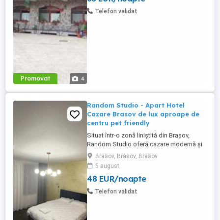
Raului). Pentru cazare va stau la dispozitie
Telefon validat
14 locuri in 7 camere ...
Promovat
4
Random Studio - Apart Hotel
Cazare Brasov de lux aproape de
centru pet friendly
Situat într-o zonă liniștită din Brașov,
Random Studio oferă cazare modernă și
confortabilă, ideală atât pentru city break-
Brasov, Brasov, Brasov
uri, cât și pentru sejururi mai lungi.
5 august
Proprietatea dispune de 3 studiouri
48 EUR/noapte
complet utilate și un apartament cu 2
camere, amenajate cu atenție pentru a
Telefon validat
crea o atmosferă relaxantă ...