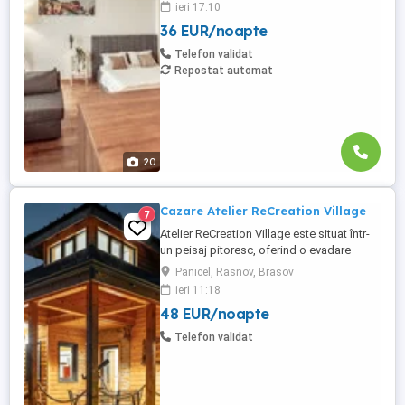
ieri 17:10
Suceava: Bulevardul George Enescu.
36 EUR/noapte
Kaufland George Enescu In centrul
Orasului pe Esplanada langa McDonald's.
Telefon validat
Zamca Bulevardul 1 Mai Obcini Bulevardul
Repostat automat
...
20
Cazare Atelier ReCreation Village
7
Atelier ReCreation Village este situat într-
un peisaj pitoresc, oferind o evadare
liniștită departe de agitația orașului. Aflat
Panicel, Rasnov, Brasov
pe drumul DN73, între Râșnov și Bran,
ieri 11:18
acest refugiu fermecător este baza ideală
48 EUR/noapte
pentru a explora atracțiile și frumusețea
naturală a zonei. Relaxare în aer liber În
Telefon validat
fața ...