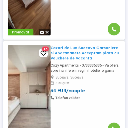
Zamca Burdujeni Ipotesti Pentru ...
Promovat
20
Cazari de Lux Suceava Garsoniere
13
si Apartmanete Acceptam plata cu
Vouchere de Vacanta
Cozy Apartments - 0733335336 - Va ofera
spre inchiriere in regim hotelier o gama
variata de apartamente si garsoniere
Suceava, Suceava
situate in puncte cheie ale orasului
6 august
Suceava: Bulevardul George Enescu.
34 EUR/noapte
Kaufland George Enescu In centrul
Orasului pe Esplanada langa McDonald's.
Telefon validat
Zamca Bulevardul 1 Mai Obcini Bulevardul
...