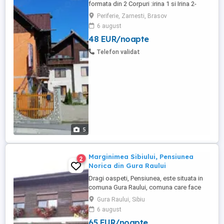
formata din 2 Corpuri :irina 1 si Irina 2-
situate la adresa Strada Raului nr. 62!
Periferie, Zarnesti, Brasov
Pensiunea Irina Zarnesti, este amplasata
6 august
intr-o locatie de exceptie, la 1km de
48 EUR/noapte
intrarea in Parcul National Piatra
Craiului(karphatia), inconjurata de pomi
Telefon validat
fructiferi, paduri de ...
5
Marginimea Sibiului, Pensiunea
2
Norica din Gura Raului
Dragi oaspeti, Pensiunea, este situata in
comuna Gura Raului, comuna care face
parte din salba celor mai vechi, frumoase
Gura Raului, Sibiu
si instarite asezari ce alcatuiesc
6 august
Marginimea Sibiului, la 18 km de Sibiu in
65 EUR/noapte
directia Sebes (Cristian, Orlat, Gura