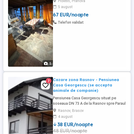
Ploiesti, Prahova
zone industriale din Ploiești Apartament în
5 august
vilă capacitate mare 4 camere | până la 11
67 EUR/noapte
persoane 1 baie, bucătărie complet utilată
TV, balcon, grătar ...
Telefon validat
5
Cazare zona Rasnov - Pensiunea
7
Casa Georgescu (se accepta
animale de companie)
Pensiunea Casa Georgescu situat pe
soseaua DN 73 A de la Rasnov spre Paraul
Rece , vă pune la dispoziție : - 8 camere cu
Rasnov, Brasov
băi cu duș și balcon - închiriere integrală
4 august
sau partial pentru 16 persoane - Wifi și
38 EUR/noapte
cablu tv - foisor spațios și elegant pe
48 EUR/noapte
malul paraului - grătar - parcare privată - ...