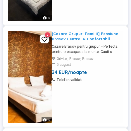
5
[Cazare Grupuri Familii] Pensiune
7
Brasov Central & Confortabil
Cazare Brasov pentru grupuri - Perfecta
pentru o escapada la munte. Cauti o
locatie spatioasa si confortabila pentru
Grivitei, Brasov, Brasov
grupul tau in Brasov? Random House
5 august
Brasov te asteapta cu o oferta speciala
34 EUR/noapte
pentru grupuri de 3-20 persoane, la doar 2
km de centrul vechi, 30 minute de mers pe
Telefon validat
jos. Locatia noastra: Aproape ...
5