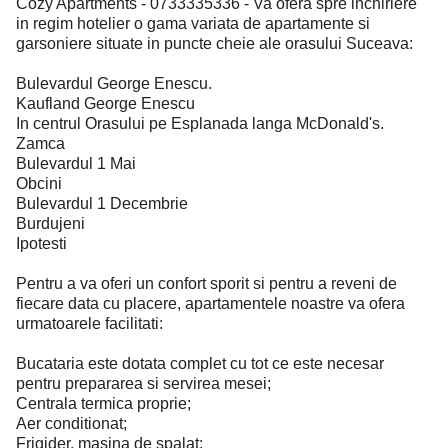
Cozy Apartments - 0733335336 - Va ofera spre inchiriere
in regim hotelier o gama variata de apartamente si
garsoniere situate in puncte cheie ale orasului Suceava:
Bulevardul George Enescu.
Kaufland George Enescu
In centrul Orasului pe Esplanada langa McDonald's.
Zamca
Bulevardul 1 Mai
Obcini
Bulevardul 1 Decembrie
Burdujeni
Ipotesti
Pentru a va oferi un confort sporit si pentru a reveni de
fiecare data cu placere, apartamentele noastre va ofera
urmatoarele facilitati:
Bucataria este dotata complet cu tot ce este necesar
pentru prepararea si servirea mesei;
Centrala termica proprie;
Aer conditionat;
Frigider, masina de spalat;