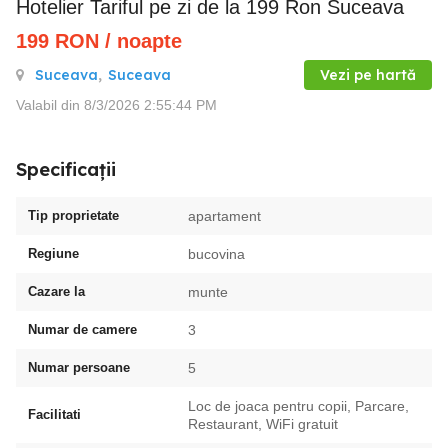
Hotelier Tariful pe zi de la 199 Ron Suceava
199
RON
/ noapte
Suceava
,
Suceava
Vezi pe hartă
Valabil din 8/3/2026 2:55:44 PM
Specificații
Tip proprietate
apartament
Regiune
bucovina
Cazare la
munte
Numar de camere
3
Numar persoane
5
Loc de joaca pentru copii, Parcare,
Facilitati
Restaurant, WiFi gratuit