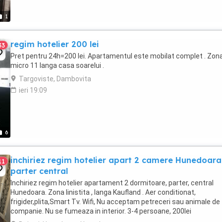
1
regim hotelier 200 lei
33
Pret pentru 24h=200 lei. Apartamentul este mobilat complet . Zon
micro 11 langa casa soarelui .
Targoviste, Dambovita
ieri 19:09
6
inchiriez regim hotelier apart 2 camere Hunedoara
11
parter central
Inchiriez regim hotelier apartament 2 dormitoare, parter, central
Hunedoara. Zona linistita , langa Kaufland . Aer conditionat,
frigider,plita,Smart Tv. Wifi, Nu acceptam petreceri sau animale de
companie. Nu se fumeaza in interior. 3-4 persoane, 200lei