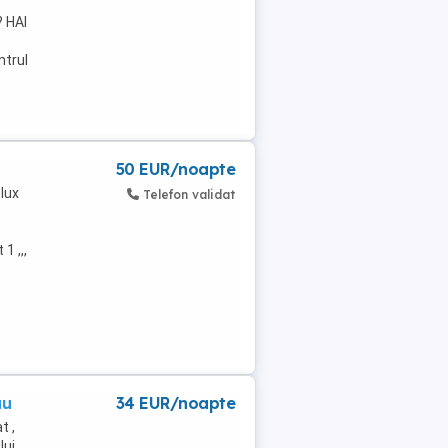
? HAI
ntrul
50 EUR/noapte
 lux
Telefon validat
1 ,,,
au
34 EUR/noapte
t ,
lui