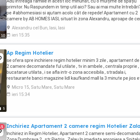
Adu întreaga familie în acest loc minunat, cu o mulțime de spațiu
primitor. Nu Raspundem in timp util aici? Sau ai mai multe întrebări
pe #abhomesiasi si ajutam acolo cât de repede! Apartament cu 2
camere by AB HOMES IASI, situat în zona Alexandru, aproape de ce
orasului. Spațiu modern, ...
Alexandru cel Bun, Iasi, Iasi
ieri 15:35
10
Ap Regim Hotelier
se ofera spre inchiriere regim hotelier minim 3 zile , apartament de
2 camere decomandate ful utilate , tv in ambele , centrala proprie ,
bucatarue utilata , i se afla intr-o zona accesibila , stradala i,
restaurante banci magazine lidl kaufkand mall la 3 minute pe jios et 
balcon amenajat ...
Micro 15, Satu Mare, Satu Mare
ieri 15:34
5
Inchiriez Apartament 2 camere regim Hotelier Zal
15
Inchiriez in Regim Hotelier, Apartament 2 camere semi-decomanda
Zona Dumbrava 2 , str Pietris , Zalau In imediata apropiere a Spitalu