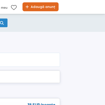
Adaugă anunț
l meu
38 EUR/noapte