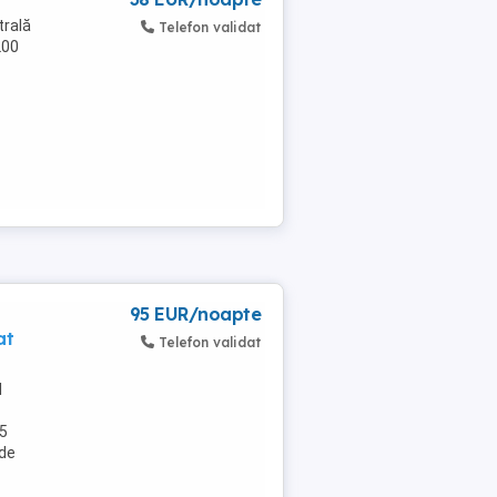
trală
Telefon validat
200
95 EUR/noapte
at
Telefon validat
l
 5
 de