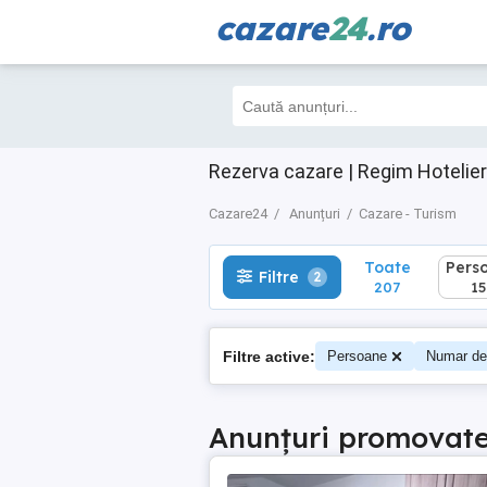
cazare
24
.ro
Toate
Perso
Filtre
2
207
156
Rezerva cazare | Regim Hotelier
Cazare24
Anunțuri
Cazare - Turism
Toate
Pers
Filtre
2
207
15
Filtre active:
Persoane
Numar de
Anunțuri promovat