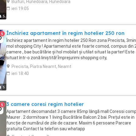
Buituri, Hunedoara, Hunedoara
ieri 19:05
5
Închiriez apartament în regim hotelier 250 ron
5
Închiriez apartament în regim hotelier 250 Ron zona Precista, 3mi
mol shopping City ! Apartamentul este foarte comod, compus din 
camere , bae bucătărie și hol mobilat și utilat situat la parter! Este
situat într-o zonă liniștită! Împrejurimi shopping city,
supermarket,farmacie,școală,parc
Precista, Piatra Neamt, Neamt
ieri 18:40
5
3 camere coresi regim hotelier
5
Apartament decomandat 3 camere 85mp lângă mall Coressi comp
Maurer . 2 dormitoare 1 living Bucătărie Balcon 2 bai. Prețul este in
funcție de numărul de zile de cazare. Maxim 6 persoane Parcare
gratuita Contact la telefon sau whatapp