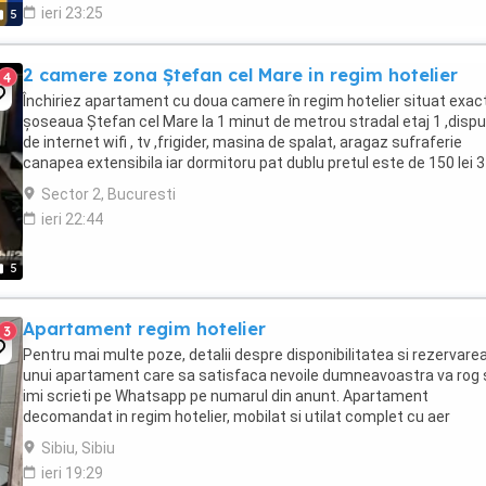
ieri 23:25
5
2 camere zona Ștefan cel Mare in regim hotelier
4
Închiriez apartament cu doua camere în regim hotelier situat exac
șoseaua Ștefan cel Mare la 1 minut de metrou stradal etaj 1 ,disp
de internet wifi , tv ,frigider, masina de spalat, aragaz sufraferie
canapea extensibila iar dormitoru pat dublu pretul este de 150 lei 3
sau 200 lei ...
Sector 2, Bucuresti
ieri 22:44
5
Apartament regim hotelier
3
Pentru mai multe poze, detalii despre disponibilitatea si rezervare
unui apartament care sa satisfaca nevoile dumneavoastra va rog 
imi scrieti pe Whatsapp pe numarul din anunt. Apartament
decomandat in regim hotelier, mobilat si utilat complet cu aer
conditionat Un dormitor si o bucatarie cu leaving ...
Sibiu, Sibiu
ieri 19:29