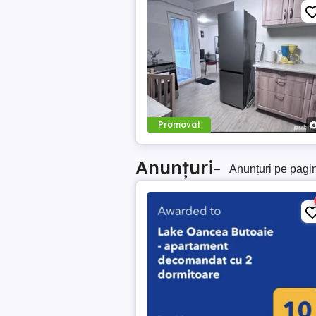
Promovat
Anunțuri
–
Anunțuri pe pagi