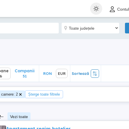
ane
Companii
RON
EUR
Sortează
Contu
51
oane
Companii
RON
EUR
Sortează
6
51
 camere: 2
Șterge toate filtrele
e
–
Vezi toate
Apartament regim hotelier