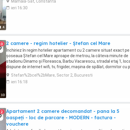
Mamaia-Sat, Constanta
ieri 16:30
4
2 camere - regim hotelier - Ștefan cel Mare
10
Închiriez în regim hotelier apartament cu 2 camere situat exact pe
șoseaua Ștefan cel Mare aproape de metrou, la câteva minute de
stadionu Dinamo și Floreasca, Barbu Vacarescu, stradal etaj 1, loc
dispune de internet wifi, tv, frigider, mașina de spălat, dormitor cu 
dublu, canapea extensibila ...
Stefan%2bcel%2bMare, Sector 2, Bucuresti
ieri 16:18
10
Apartament 2 camere decomandat - pana la 5
2
oaspeți - loc de parcare - MODERN - factura -
vouchere