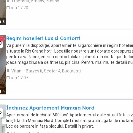
Tractorul, Brasov, Brasov
ieri 17:20
5
Regim hotelier! Lux si Confort!
1
Va punem la dispoziție, apartamente si garsoniere in regim hotelie
situate la Rin Grand hotl . Locatiile noastre sunt dotate corespunz
pentru a va face șederea confortabila si placuta. In incita gasiti : lo
joaca,magazin,sala de fitness, pisicina. Pentru mai multe detalii nu
ezitati sa ne contactați. ...
Vitan – Barzesti, Sector 4, Bucuresti
ieri 17:07
5
Închiriez Apartament Mamaia Nord
Apartament de închiriat 600 lună Apartamentul este situat într-o 
liniștită din Mamaia Nord. Complet mobilat și utilat, gata de mutare
Loc de parcare în fața blocului. Detalii în privat.