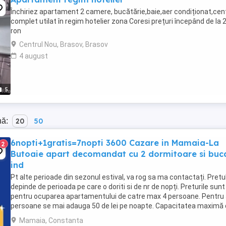
Închiriez apartament 2 camere, bucătărie,baie,aer condiționat,cen
complet utilat în regim hotelier zona Coresi prețuri începând de la 
ron
Centrul Nou, Brasov, Brasov
4 august
5
nă:
20
50
6nopti+1gratis=7nopti 3600 Cazare in Mamaia-La
2
Butoaie apart decomandat cu 2 dormitoare si buc
ind
Pt alte perioade din sezonul estival, va rog sa ma contactați. Pretu
depinde de perioada pe care o doriti si de nr de nopți. Preturile sunt
pentru ocuparea apartamentului de catre max 4 persoane. Pentru
persoane se mai adauga 50 de lei pe noapte. Capacitatea maximă
cazare este de 5 persoane. Apartamentul ...
Mamaia, Constanta