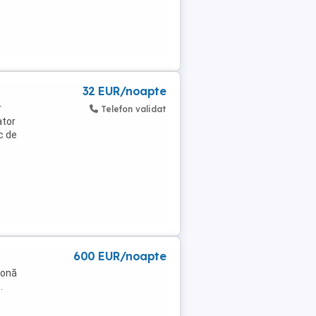
32 EUR/noapte
r
Telefon validat
ator
c de
600 EUR/noapte
zonă
.